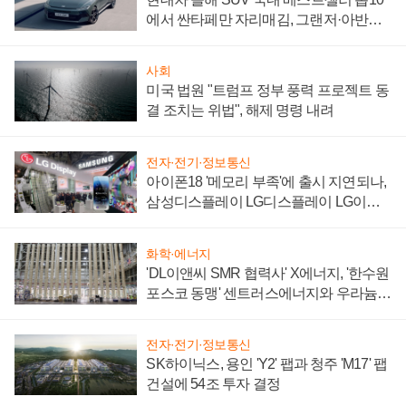
에서 싼타페만 자리매김, 그랜저·아반떼
'세단 쌍끌이'로 내수 방어
사회
미국 법원 "트럼프 정부 풍력 프로젝트 동
결 조치는 위법", 해제 명령 내려
전자·전기·정보통신
아이폰18 '메모리 부족'에 출시 지연되나,
삼성디스플레이 LG디스플레이 LG이노
텍 '탈애플' 수익 다각화 속도
화학·에너지
'DL이앤씨 SMR 협력사' X에너지, '한수원
포스코 동맹' 센트러스에너지와 우라늄
계약 체결
전자·전기·정보통신
SK하이닉스, 용인 'Y2' 팹과 청주 'M17' 팹
건설에 54조 투자 결정