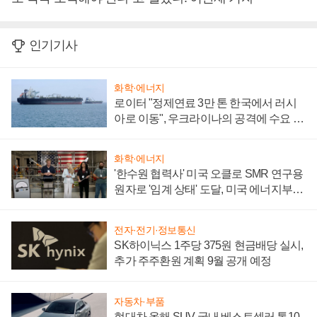
인기기사
화학·에너지
로이터 "정제연료 3만 톤 한국에서 러시
아로 이동", 우크라이나의 공격에 수요 늘
어
화학·에너지
'한수원 협력사' 미국 오클로 SMR 연구용
원자로 '임계 상태' 도달, 미국 에너지부
"중요한 이정표"
전자·전기·정보통신
SK하이닉스 1주당 375원 현금배당 실시,
추가 주주환원 계획 9월 공개 예정
자동차·부품
현대차 올해 SUV 국내 베스트셀러 톱10