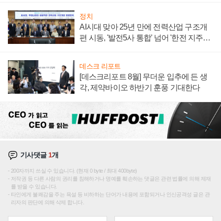
정치
AI시대 맞아 25년 만에 전력산업 구조개
편 시동, '발전5사 통합' 넘어 '한전 지주사'
재편론도
데스크 리포트
[데스크리포트 8월] 무더운 입추에 든 생
각, 제약바이오 하반기 훈풍 기대한다
기사댓글
1
개
200자까지 쓰실 수 있습니다. (현재 0 byte / 최대 400byte)
저작권 등 다른 사람의 권리를 침해하거나 명예를 훼손하는 댓글은 관련 법률에 의해 제재
를 받을 수 있습니다.
타인에게 불쾌감을 주는 욕설 등 비하하는 단어가 내용에 포함되거나 인신공격성 글은 관
리자의 판단에 의해 삭제 합니다.