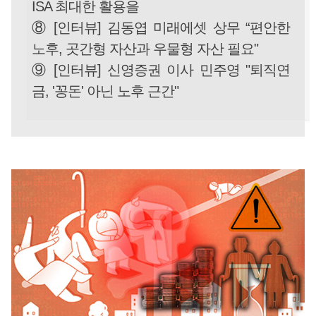
ISA 최대한 활용을
⑧ [인터뷰] 김동엽 미래에셋 상무 “편안한
노후, 곳간형 자산과 우물형 자산 필요"
⑨ [인터뷰] 신영증권 이사 민주영 "퇴직연
금, '꽁돈' 아닌 노후 근간"