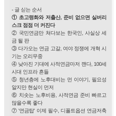
- 글 싣는 순서
① 초고령화와 저출산, 준비 없으면 실버리
스크 점점 더 커진다
② 국민연금만 쳐다보는 한국인, 사실상 세
금 될 판
③ 다가오는 연금 고갈, 여야 정쟁에 개혁 시
기는 오리무중
④ 낮아진 기대에 사적연금마저 깬다, 100세
시대 인프라 흔들
⑤ 청년층에 노후대비는 먼 이야기, 필요성
알지만 현실이 먼저
⑥ 치솟는 노후비용, 사적연금 준비 빠르고
많을수록 좋다
⑦ '연금탑' 이제 필수, 디폴트옵션 연금저축