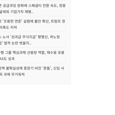
콘 공급과잉 완화에 스페셜티 전환 속도, 정몽
앞세워 기업가치 재평..
 '조용한 연준' 실험에 불안 확산, 트럼프 정
 의혹도 커져
 노사 '성과급 주식지급' 평행선, 곽노정
급' 법적 논란 벗을지..
행 그룹 핵심과제 선봉장 역할, 채수웅 포용
AX도 성과
책 불확실성에 중장기 비전 '흔들', 신임 사
설득 과제 무거워져