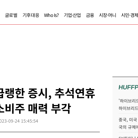
글로벌
기후대응
Who Is?
기업·산업
금융
시장·머니
시민·경
HUFF
급랭한 증시, 추석연휴
'하이브리드
소비주 매력 부각
하이브리드
중국, 미국
023-09-24 15:45:54
국의 규제에