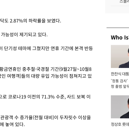
스플레
닥도 2.87%의 하락률을 보였다.
 가능성이 제기되고 있다.
Who Is
 단기성 테마에 그쳤지만 연휴 기간에 본격 반등
 황금연휴인 중추절·국경절 기간(9월27일~10월8
한찬식 대
국인 여행객)들의 대량 유입 가능성이 점쳐지고 있
'정통 검사'
서관
청 출범 앞
맡아 [2026
로 코로나19 이전의 71.3% 수준, 사드 보복 이
 관광객 수 증가율(전월 대비)이 두자릿수 이상을
에 놓여 있다.
정상호 롯데