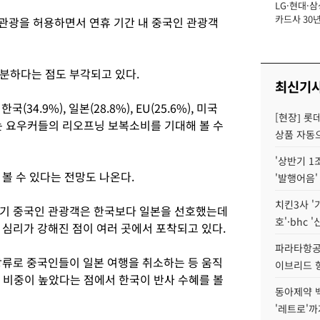
LG·현대·삼
장
카드사 30년
 관광을 허용하면서 연휴 기간 내 중국인 관광객
에 '초집중' 
분하다는 점도 부각되고 있다.
최신기
34.9%), 일본(28.8%), EU(25.6%), 미국
[현장] 롯
한하는 요우커들의 리오프닝 보복소비를 기대해 볼 수
상품 자동으
'상반기 1
볼 수 있다는 전망도 나온다.
'발행어음'
치킨3사 '
반기 중국인 관광객은 한국보다 일본을 선호했는데
호'·bhc '
 심리가 강해진 점이 여러 곳에서 포착되고 있다.
파라타항공 
류로 중국인들이 일본 여행을 취소하는 등 움직
이브리드 
객 비중이 높았다는 점에서 한국이 반사 수혜를 볼
동아제약 
'레트로'까