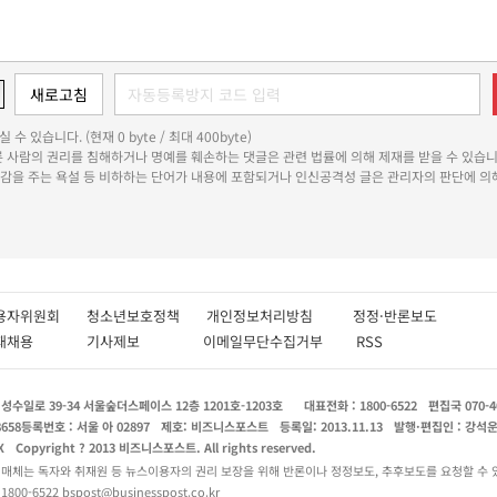
 수 있습니다. (현재 0 byte / 최대 400byte)
다른 사람의 권리를 침해하거나 명예를 훼손하는 댓글은 관련 법률에 의해 제재를 받을 수 있습니
쾌감을 주는 욕설 등 비하하는 단어가 내용에 포함되거나 인신공격성 글은 관리자의 판단에 의해
용자위원회
청소년보호정책
개인정보처리방침
정정·반론보도
인재채용
기사제보
이메일무단수집거부
RSS
수일로 39-34 서울숲더스페이스 12층 1201호-1203호
대표전화 : 1800-6522
편집국 070-4
8658
등록번호 : 서울 아 02897
제호: 비즈니스포스트
등록일: 2013.11.13
발행·편집인 : 강석
X
Copyright ? 2013 비즈니스포스트. All rights reserved.
 매체는 독자와 취재원 등 뉴스이용자의 권리 보장을 위해 반론이나 정정보도, 추후보도를 요청할 수 
0-6522 bspost@businesspost.co.kr