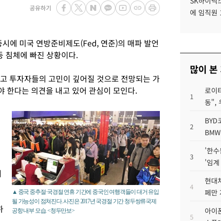
SK하이닉스
공유하기
에 임직원 
시에 미국 연방준비제도(Fed, 연준)의 매파 발언
등 침체에 빠진 상황이다.
많이 본
두고 투자자들의 고민이 깊어질 것으로 전망되는 가
 한다는 의견을 내고 있어 관심이 모인다.
로이터
1
동",
BYD
2
BMW
'한수
3
'임계
내
현대차
4
페만 
▲ 중국 중추절·국경절 연휴 기간에 중국인 여행객들이 대거 유입
될 가능성이 점쳐진다. 사진은 2017년 국경절 기간 청두쌍류국제
하
아이폰
공항 내부 모습. <청두만보>
5