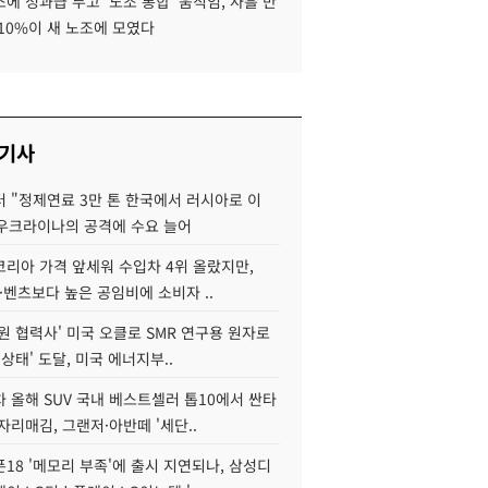
에 성과급 두고 '노조 통합' 움직임, 사흘 만
10%이 새 노조에 모였다
 기사
 "정제연료 3만 톤 한국에서 러시아로 이
 우크라이나의 공격에 수요 늘어
코리아 가격 앞세워 수입차 4위 올랐지만,
·벤츠보다 높은 공임비에 소비자 ..
원 협력사' 미국 오클로 SMR 연구용 원자로
 상태' 도달, 미국 에너지부..
 올해 SUV 국내 베스트셀러 톱10에서 싼타
자리매김, 그랜저·아반떼 '세단..
18 '메모리 부족'에 출시 지연되나, 삼성디