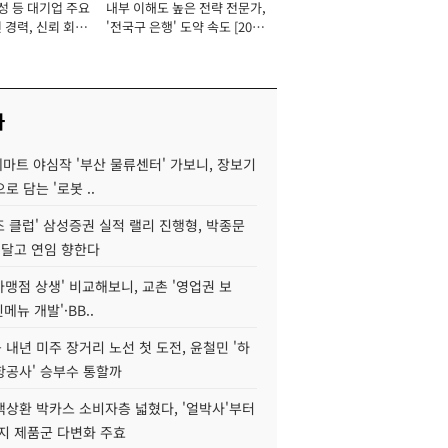
성 등 대기업 주요
내부 이해도 높은 전략 전문가,
 경력, 신뢰 회복
'전국구 은행' 도약 속도 [2026
[2026년]
년]
사
데마트 야심작 '부산 물류센터' 가보니, 장보기
로 담는 '로봇 ..
조 클럽' 삼성증권 실적 랠리 진행형, 박종문
 달고 연임 향한다
가맹점 상생' 비교해보니, 교촌 '영업권 보
신메뉴 개발'·BB..
내년 미주 장거리 노선 첫 도전, 윤철민 '하
항공사' 승부수 통할까
백상환 박카스 소비자층 넓혔다, '얼박사'부터
지 제품군 다변화 주효