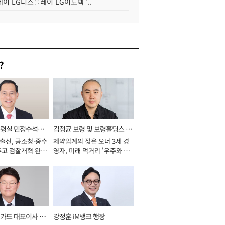
이 LG디스플레이 LG이노텍 '..
?
통령실 민정수석비
김정균 보령 및 보령홀딩스 대
 출신, 공소청·중수
제약업계의 젊은 오너 3세 경
표이사 사장
두고 검찰개혁 완수
영자, 미래 먹거리 '우주와 헬
년]
스케어' 공들여 [2026년]
카드 대표이사 사
강정훈 iM뱅크 행장