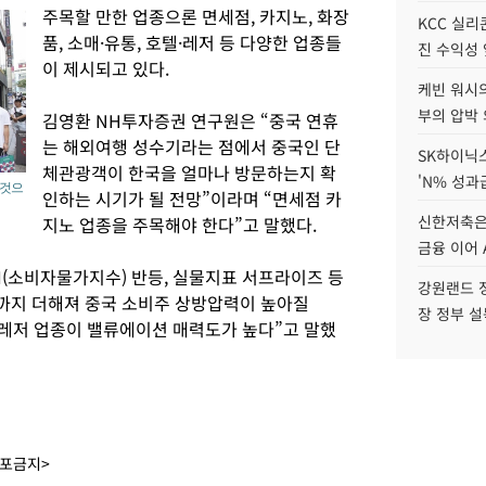
주목할 만한 업종으론 면세점, 카지노, 화장
KCC 실리
품, 소매·유통, 호텔·레저 등 다양한 업종들
진 수익성 
이 제시되고 있다.
케빈 워시의
부의 압박
김영환 NH투자증권 연구원은 “중국 연휴
는 해외여행 성수기라는 점에서 중국인 단
SK하이닉스
체관광객이 한국을 얼마나 방문하는지 확
'N% 성과
 것으
인하는 시기가 될 전망”이라며 “면세점 카
신한저축은
지노 업종을 주목해야 한다”고 말했다.
금융 이어 
I(소비자물가지수) 반등, 실물지표 서프라이즈 등
강원랜드 정
까지 더해져 중국 소비주 상방압력이 높아질
장 정부 
텔·레저 업종이 밸류에이션 매력도가 높다”고 말했
배포금지>