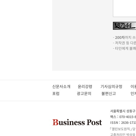
-
200자
까지 쓰실
- 저작권 등 
- 타인에게 불
신문사소개
윤리강령
기사심의규정
이
포럼
광고문의
불편신고
서울특별시 성동구 성
팩스 : 070-4015-
ISSN : 2636-171
열린보도원칙
당
고충처리인 박상유 180