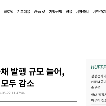
글로벌
기후대응
Who Is?
기업·산업
금융
시장·머니
시민·경
HUFF
채 발행 규모 늘어,
삼성전자가 
 모두 감소
zHBM 공
솔루션
-05-22 11:47:44
양대 철강사
마무리 짓