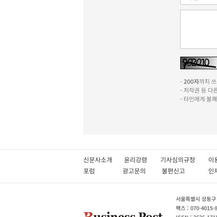
-
200자
까지 쓰실
- 저작권 등 
- 타인에게 불
신문사소개
윤리강령
기사심의규정
이
포럼
광고문의
불편신고
서울특별시 성동구 성
팩스 : 070-4015-
ISSN : 2636-171