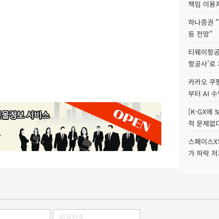
책임 이용
하나증권 "
등 전망"
티웨이항공
항공사'로
카카오 쿠팡
부터 AI 
[K-GX에
적 문제없다
스페이스X의
가 하락 