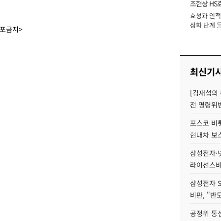
조현상 HS
효성과 인적 
장
정화 단계 들
배포금지>
최신기
[김재섭의
전 명령위반
포스코 비롯
현대차 보
삼성전자·넷
라이선스비
삼성전자 
비판, "반
공정위 통