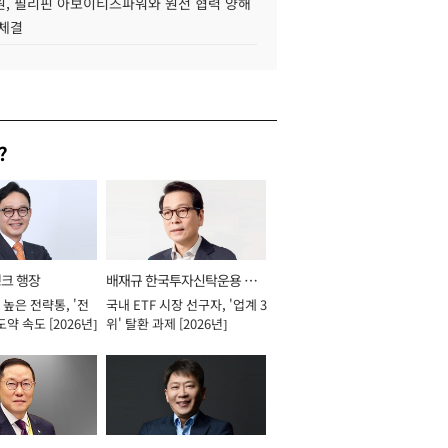
, 필리핀 아보이티즈파워와 원전 협력 양해
 체결
?
뱅크 행장
배재규 한국투자신탁운용 대
높은 전략통, '전
국내 ETF 시장 선구자, '업계 3
표이사 사장
도약 속도 [2026년]
위' 탈환 과제 [2026년]