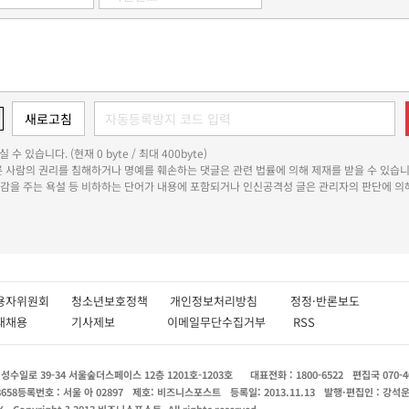
 수 있습니다. (현재 0 byte / 최대 400byte)
다른 사람의 권리를 침해하거나 명예를 훼손하는 댓글은 관련 법률에 의해 제재를 받을 수 있습니
쾌감을 주는 욕설 등 비하하는 단어가 내용에 포함되거나 인신공격성 글은 관리자의 판단에 의해
용자위원회
청소년보호정책
개인정보처리방침
정정·반론보도
인재채용
기사제보
이메일무단수집거부
RSS
수일로 39-34 서울숲더스페이스 12층 1201호-1203호
대표전화 : 1800-6522
편집국 070-4
8658
등록번호 : 서울 아 02897
제호: 비즈니스포스트
등록일: 2013.11.13
발행·편집인 : 강석
X
Copyright ? 2013 비즈니스포스트. All rights reserved.