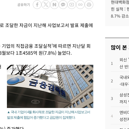
현대백화점그
공유하기
힌 실적 :
8.7% 감소
채로 조달한 자금이 지난해 사업보고서 발표 제출에
월중 기업의 직접금융 조달실적’에 따르면 지난달 회
많이 본
월보다 1조4585억 원(7.8%) 늘었다.
외신 
1
서
산 반
국내외
2
·대우
운
삼성전
3
까지
엔비디
▲ 국내 기업이 4월 회사채로 조달한 자금이 지난해 사업보고서
4
발표 제출에 힘입어 증가했다고 금감원이 집계했다.
성전자
7%) 증가했다.