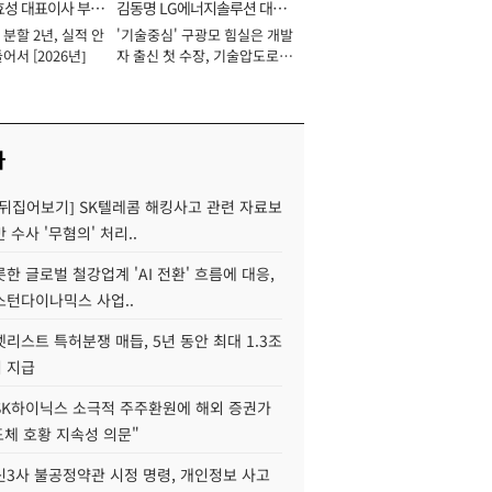
효성 대표이사 부회
김동명 LG에너지솔루션 대표
분할 2년, 실적 안
'기술중심' 구광모 힘실은 개발
이사 사장
어서 [2026년]
자 출신 첫 수장, 기술압도로
경쟁력 확보 사활 [2026년]
사
 뒤집어보기] SK텔레콤 해킹사고 관련 자료보
 수사 '무혐의' 처리..
한 글로벌 철강업계 'AI 전환' 흐름에 대응,
스턴다이나믹스 사업..
리스트 특허분쟁 매듭, 5년 동안 최대 1.3조
 지급
SK하이닉스 소극적 주주환원에 해외 증권가
도체 호황 지속성 의문"
신3사 불공정약관 시정 명령, 개인정보 사고