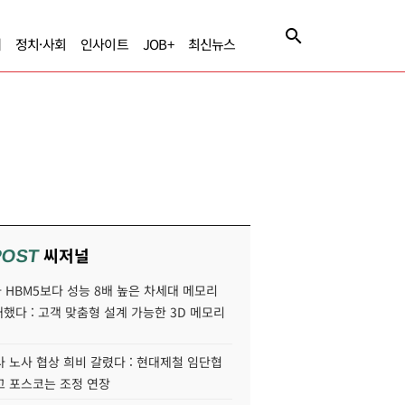
제
정치·사회
인사이트
JOB+
최신뉴스
씨저널
POST
HBM5보다 성능 8배 높은 차세대 메모리
개했다 : 고객 맞춤형 설계 가능한 3D 메모리
 노사 협상 희비 갈렸다 : 현대제철 임단협
고 포스코는 조정 연장