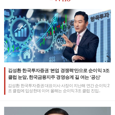
가 기업의 수익성에 좋지 않은 영향을 준다는 시각이 많았다. 재
생에너지 관련 사업이 초기 투자비용이 많이 드는 반면 회수 기
간이 길고 투자수익률이 떨어질 수 있다는 것이다.일례로 로이
터를 비롯한 주요 외신 보도를 보면 올해 초 글로벌 에너지기업
BP가 재생에너지에서 기존 석유와 가스 투자에 우선순위를 두
는 방향으로 선회한다는 방침을 발표하면서 그 이유로 수익성
을 꼽았다. 쉘 역시 최근 유럽 풍력과 태양광 사업 매각 계획을
내놓으면서 석유와 가스 중심 전략으로 돌아섰다.이와 관련해
김선규 기후솔루션 전력시장계통팀 연구원은 비즈니스포스트
에 '개별 기업 실적에는 업황과 수출 등 다양한 요인이 작용하지
만 재생에너지 사업 확대가 기업의 실적을 위협한다는 일각의
주장은 이번 분석 결과와 부합하지 않는다'며 '오히려 전력망과
기자재를 비롯한 새로운 성장시장과 사업 기회를 확대하는 측
면에 주목해야 한다'고 말했다.비즈니스포스트는 이번 데이터
김성환 한국투자증권 '본업 경쟁력'만으로 순이익 3조
집계를 위해 한국 전자공시시스템 API키를 활용한 디지털 코딩
클럽 눈앞, 한국금융지주 경영승계 길 여는 '공신'
방식으로 정보를 일괄 집계해 활용했다.재생에너지, 에너지저
장장치, 수소, 풍력, 태양광 등 키워드를 활용해 기업의 사업들을
김성환 한국투자증권 대표이사 사장이 지난해 연간 순이익 2
선별해 개별 프로젝트로 저장했다. 개별 프로젝트별로 중복되
조 클럽에 입성한데 이어 올해는 순이익 3조 클럽 진입..
는 사업명을 확인해 제거하는 방식으로 선별 작업을 수행해 결
과를 얻었다.다만 이번 데이터는 단순한 재생에너지 관련 사업
횟수 및 영업이익 데이터를 수집한 것으로 재생에너지 사업 건
수가 많으면 기업의 수익성이 좋아진다는 결론을 내기에는 한
계가 있다.또 사업횟수는 상대적으로 적으나 개별 사업의 규모