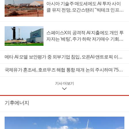
이어질 수 있다는 시장의 우려와 반대되는 신호라는 평가가 나
아시아 기술주 매도세에도 AI 투자 사이
온다.5일(현지시각) 월스트리트저널 계열 투자전문지 배런스는
클 유지 전망, 모간스탠리 "빅테크 인프라
"빅테크 기업들이 2분기 실적 발표 시즌을 마치면서 천문학적
확대 가능성"
수치를 남겼다"고 보도했다.구글 지주사 알파벳과 마이크로소
프트, 아마존, 메타와 오라클이 2026년에 계획하고 있는 시설 투
자 규모는 8천억 달러(약 1136조 원)에 이르는 것으로 집계됐다.
스페이스X의 공격적 AI 지출에도 개인 투
배런스는 인공지능 데이터센터에 공격적으로 투자하는 빅테크
자자는 '베팅', 주가 하락 저가매수 기회로
기업들의 자본 지출이 앞으로 더 폭넓고 오랜 기간에 걸쳐 이어
삼아
질 공산이 크다고 내다봤다.반도체와 에너지를 비롯한 주요 공
급망에 앞으로 수 년 동안 상당한 비용이 들어갈 것으로 예정되
메타 AI 모델 보안평가 중 외부기업 침입, 오픈AI·앤트로픽 이어 허점 노출
어 있기 때문이다.배런스는 위 5개 기업의 분기 보고서에 포함
된 AI를 중심으로 한 장기 계약 규모가 모두 2조7천억 달러(약
국제유가 혼조세, 호르무즈 해협 통항 재개 논의 주시하며 75달러선 유지
3823조 원)에 이른다는 점을 근거로 제시했다.알파벳은 주요 기
술 인프라 및 부품 재고 확보를 위해 8110억 달러(약 1149조 원)
상당의 장기 공급 계약 및 주문을 체결했다고 밝혔다.약 3개월
기사 더보기
전까지만 해도 3320억 달러(약 470조 원)에 그쳤던 예산 규모가
두 배 이상으로 늘어난 셈이다.알파벳은 해당 금액 가운데 대부
분이 확정된 계약이며 전체 비용의 약 4분의1은 12개월 이내에
기후에너지
집행될 것이라고 덧붙였다. 나머지 공급 계약은 대부분 2030년
까지로 계획되어 있다.배런스는 알파벳이 지출 계획을 대폭 늘
린 배경으로 메모리반도체 제조사들과 장기 공급 계약을 체결
했기 때문일 것이라는 분석을 내놓았다.인공지능 데이터센터
기업들은 D램과 낸드플래시, 고대역폭 메모리(HBM) 등 메모리