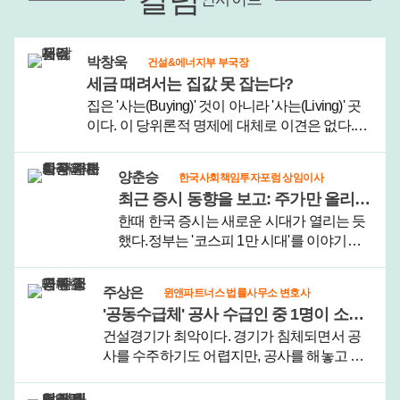
박창욱
건설&에너지부 부국장
세금 때려서는 집값 못 잡는다?
집은 '사는(Buying)' 것이 아니라 '사는(Living)' 곳
이다. 이 당위론적 명제에 대체로 이견은 없다.정
부가 이번에 내놓은 '2026년 부동산 세제 개편
안'도 이런 철학을 바탕으로 한다. 키워드가 '실거
양춘승
한국사회책임투자포럼 상임이사
주'다.이번 세제 개..
최근 증시 동향을 보고: 주가만 올리려다 한국 자본시장 근본이 위태롭다
한때 한국 증시는 새로운 시대가 열리는 듯
했다.정부는 '코스피 1만 시대'를 이야기했
고, 밸류업 프로그램을 내세우며 자본시장
선진화를 약속했다. 수많은 개인투자자는
주상은
윈앤파트너스 법률사무소 변호사
한국 증시가 이제는 달라질 것이라는 기대
'공동수급체' 공사 수급인 중 1명이 소송 진행 거부할 때
를 품고 시장에 들어왔다.그러나 그 기..
건설경기가 최악이다. 경기가 침체되면서 공
사를 수주하기도 어렵지만, 공사를 해놓고 미
분양 등으로 공사대금을 받지 못하는 사례도
늘고 있다.성한수(가명)씨는 중소 시공사를 운