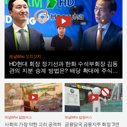
채널Who 꼬치꼬치
HD현대 회장 정기선과 한화 수석부회장 김동
관의 지분 승계 방법은? 배당 확대에 주식담
보대출 그리고 합병
채널Who 칼럼버스
채널Who 칼럼버스
사회의 가장 약한 고리 공격하
금융당국 금융지주 회장 '3연