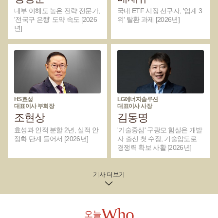
우건설, LG화학, SK이노베이션 등의 영업이익이 감소한 것으로
내부 이해도 높은 전략 전문가,
국내 ETF 시장 선구자, '업계 3
나타났다.배터리 분야는 결과가 엇갈리는 모습이었다. LG에너
'전국구 은행' 도약 속도 [2026
위' 탈환 과제 [2026년]
지솔루션, 에코프로, 에코프로비엠 등은 영업이익이 늘어난 반
년]
면 삼성SDI, 포스코퓨처엠 등은 감소했다.국내 상장사 가운데
2021~2025년 기간 동안 재생에너지 관련 사업 추진건수 상위
10대 기업을 모은 그래프. 위쪽부터 한국전력공사, 한화, SK, 한
화오션, HD현대, GS, 두산에너빌리티, HD한국조선해양, SK이
노베이션, 두산 등이다. <비즈니스포스트>조선 및 방산·항공우
주 기업들은 모두 수익이 늘었다. 한화오션, HD한국조선해양,
한화에어로스페이스, 한화시스템, HD현대중공업 등이 여기에
HS효성
LG에너지솔루션
포함됐다.최근 조선과 방산 분야의 업황이 크게 개선된 영향을
대표이사 부회장
대표이사 사장
많이 받았는데 사업경쟁력 확대를 위해 재생에너지 관련 사업
조현상
김동명
을 활발하게 추진한 것으로 풀이된다.재생에너지와 밀접한 연
효성과 인적 분할 2년, 실적 안
'기술중심' 구광모 힘실은 개발
관성이 있는 ESG(환경·사회·지배구조), 전환금융(녹색산업 지
정화 단계 들어서 [2026년]
자 출신 첫 수장, 기술압도로
원금융) 등과 관련된 보험사와 금융사들은 모두 수익이 늘었다.
경쟁력 확보 사활 [2026년]
삼성화재해상보험, 하나금융지주, KB금융, 신한지주, 한국금융
지주, 기업은행, NH투자증권, 삼성생명 등 8개사는 모두
2021~2025년까지 영업이익이 꾸준한 증가세를 보였다.재생에
기사 더보기
너지 사업 분야와 직접적으로 연결된 전력기기 및 인프라 기업
들도 모두 수익이 늘었다.LS일렉트릭, 효성중공업, HD현대일렉
트릭, 산일전기, 대한전선 등은 모두 5년 동안 영업이익이 지속
Who
해서 상승했다.국내외 산업계 등에서는 재생에너지 관련 투자
오늘