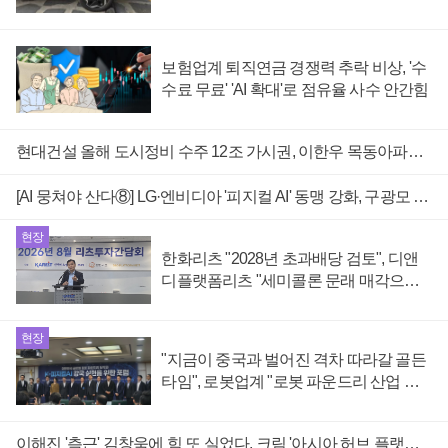
자 불만 폭발
보험업계 퇴직연금 경쟁력 추락 비상, '수
수료 무료' 'AI 확대'로 점유율 사수 안간힘
현대건설 올해 도시정비 수주 12조 가시권, 이한우 목동아파트단지 재건축에서 '기념비적 성적' 겨냥
[AI 뭉쳐야 산다⑧] LG·엔비디아 '피지컬 AI' 동맹 강화, 구광모 제조·데이터·기술 결집해 종합 로보틱스 기업으로
현장
한화리츠 "2028년 초과배당 검토", 디앤
디플랫폼리츠 "세미콜론 문래 매각으로
특별배당"
현장
"지금이 중국과 벌어진 격차 따라갈 골든
타임", 로봇업계 "로봇 파운드리 산업 성
장축으로 육성해야"
이해진 '측근' 김창욱에 힘 또 실었다, 크림 '아시아 허브 플랫폼' 야망에 네이버 뒷배 자처