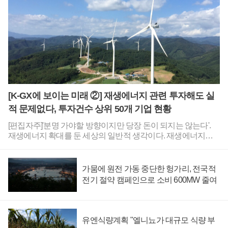
반도체 물량 부족 사태가 장기화될 가능성을 우려해 장기 계약
을 적극 추진하고 있다.SK하이닉스의 서버용 메모리반도체 전
시장 홍보용 사진. < SK하이닉스 >삼성전자와 SK하이닉스, 마
이크론 등 주요 제조사들이 이러한 과정에서 유리한 위치에 놓
이면서 향후 업황이 악화해도 실적을 비교적 안정적으로 유지
할 수 있는 기반을 마련하고 있다.빅테크 기업들과 장기 계약은
공급 물량이 상당하고 가격도 높은 수준으로 책정할 수 있어 메
모리반도체 제조사들의 중장기 성장 동력에 힘을 보탤 수 있다.
배런스는 SK하이닉스와 마이크론 등 기업이 시장 지배력과 가
[K-GX에 보이는 미래 ②] 재생에너지 관련 투자해도 실
격 결정력을 앞세워 고객사들에 더 높은 가격으로 장기 계약 체
적 문제없다, 투자건수 상위 50개 기업 현황
결을 요구하는 사례도 파악된다고 전했다.따라서 빅테크 업체
들의 장기 계약 금액이 앞으로 계속 늘어날 가능성도 있다고 덧
[편집자주]'분명 가야할 방향이지만 당장 돈이 되지는 않는다'.
붙였다.결국 배런스는 2027년부터 빅테크의 인공지능 설비 투
재생에너지 확대를 둔 세상의 일반적 생각이다. 재생에너지는
자가 위축될 수 있다고 바라보던 투자자들의 예측이 빗나갈 수
산업환경 전반을 탈탄소로 바꿔 나가는 K-GX(한국형 녹색전환)
있다고 진단했다.대부분의 빅테크 기업들은 2분기 실적 발표 콘
전략에 핵심이지만 이와 관련한 사업성이 아직 높지 않다는 견
퍼런스콜에서 설비 투자 금액을 상향했다.알파벳의 2026년 투
해가 많다. 하지만 재생에너지는 기후 대응과 탄소중립의 핵심
가뭄에 원전 가동 중단한 헝가리, 전국적
자 지출 계획은 2천억 달러(약 283조 원)로 이전보다 150억 달러
일뿐 아니라 미래 새 먹거리로 도약할 잠재력도충분하다. 수출
전기 절약 캠페인으로 소비 600MW 줄여
(약 21조 원) 늘었다. 메타는 2026년에 1400억 달러(약 198조 원)
통계와 기업 공시를 통해 실제로 나타난 재생에너지 관련 분야
를 들일 계획을 두고 있다.마이크로소프트는 2026년 1750억 달
데이터와 전문가 견해를 통해 총 3회에 걸쳐 이와 같은 점을 자
러(약 248조 원), 아마존은 2200억 달러(약 312조 원)를 각각 집
세히 짚어본다. [K-GX에 보이는 미래 ①] 재생에너지, 원전보다
행할 방침을 세웠다.다만 아마존이 현재까지 체결한 장기 계약
한국 기업에 더 큰 수출 기회 연다 [K-GX에 보이는 미래②] 재생
유엔식량계획 "엘니뇨가 대규모 식량 부
규모는 2670억 달러(약 378조 원)에 그친 것으로 파악됐다.배런
에너지 관련 투자해도 실적 문제없다, 투자건수 상위 50개 기업