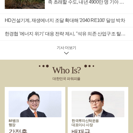
족 초래할 수도, 내년 4900만 명 기아 직
스는 아마존이 메모리반도체 가격 하락을 비롯한 시장 변화를
현황 최근 5년 동안 재생에너지와 관련한 사업 추진 건수 상위
면 가능성"
기대하고 장기 계약에 다소 소극적으로 나선 것이라는 분석을
50대 상장사들의 70% 이상이 수익성 호조를 보였던 것으로 나
제시했다.다만 다른 빅테크 기업들이 경쟁적으로 장기 공급 계
타났다.재생에너지 관련 투자를 벌이느라 한국 기업들의 수익
HD건설기계, 재생에너지 조달 확대해 '2040 RE100' 달성 박차
약을 체결하며 물량을 선점하고 있는 만큼 메모리반도체 가격
성이 나빠질 수 있다는 세간의 인식은 사실과 거리가 먼 것으로
이 떨어지는 시기가 늦춰질 수 있다는 전망도 고개를 든다.일론
분석된다.6일 비즈니스포스트는 전자공시시스템(DART) 데이
머스크 테슬라 겸 스페이스X CEO는 4일(현지시각) 스페이스X
한경협 '에너지 위기' 대응 전략 제시, "석유 의존 산업구조 탈피해야"
터를 활용해 국내 상장사들의 2021~2025년 재생에너지 관련 사
2분기 실적 발표 콘퍼런스콜에서 "메모리반도체 공급량은 연간
업 추진 건수와 영업이익 데이터를 집계했다.그 결과 재생에너
20% 정도 늘어나는 반면 수요는 200% 이상 증가하고 있다"며
지 관련 사업 추진건수 상위 50대 상장사 가운데 37개 기업의 영
기사 더보기
공급 부족 사태가 훨씬 심각해질 가능성을 시사했다.빅테크들
업이익이 증가했고 13개 기업만이 보합세이거나 감소한 것으로
이 투자를 지속할 바탕이 되는 미래 매출에 대한 전망도 밝다.금
나타났다.재생에너지 사업이 수익성에 악영향을 줄 수 있다는
융정보 플랫폼 시킹알파에 따르면 글로벌 투자은행 제프리스는
세간의 일반적 인식과 달리 재생에너지 사업 추진 건수와 영업
Who Is?
알파벳, 마이크로소프트, 아마존, 오라클의 '잔여 이행 의무
이익 부진 사이에 뚜렷한 상관관계는 보이지 않았다.재생에너
(RPO)' 합산 규모가 2026년 1분기 말 기준 약 2조1천억 달러(약
지 관련 사업 추진 건수 상위 50대 상장사 가운데 대기업 지주사
대한민국 파워피플
2973조 원)에 달하는 것으로 추산했다. 이는 전년 동기 대비
(지주사 역할 포함)는 10곳이었다.이 가운데 HD현대, GS, 두산,
184% 증가한 수치다. 이 분석에 메타는 포함되지 않았다.잔여
LS, SK스퀘어, 한화, 삼성물산, KT&G 등 8개사는 영업이익이 증
이행 의무란 빅테크들이 고객사와 계약을 맺었으나 아직 매출
가했다.영업이익이 증가한 지주사의 공통점은 재생에너지 관련
로 인식되지 않은 금액을 말한다. 즉 미래에 발생할 매출로 AI 투
계열사를 거느리고 있다는 것이다. GS, LS, HD현대, 한화, 두산
자를 뒷받침하는 근거로 여겨진다.김용원 기자
등이 이에 해당한다. 이들은 태양광, 해상풍력, 해저케이블 관련
계열사를 두고 있다.국내 산업 부문별로 보면 정유사, 석유화학,
철강, 건설 등 전통적으로 온실가스를 많이 배출하는 사업에 종
iM뱅크
한국투자신탁운용
사하는 기업들은 재생에너지 사업 추진건수가 많음에도 불구하
행장
대표이사 사장
고 대체로 실적이 부진했다.일례로 포스코홀딩스, 현대건설, 대
강정훈
배재규