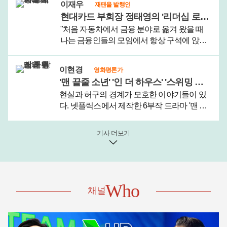
이재우
재팬올 발행인
영하고 있는데, 친구 박진철(가명)씨와 함께 공
현대카드 부회장 정태영의 '리더십 로맨스'와 시스템 야구
동수급체로 재건축조합과..
"처음 자동차에서 금융 분야로 옮겨 왔을 때
나는 금융인들의 모임에서 항상 구석에 앉아
서 남들의 말을 듣기만 했다. 더 정확히는 아
무도 나에게 말을 걸어주지 않았다."지난해
이현경
영화평론가
10월 정태영 현대카드 부회장이 페이스북에
'맨 끝줄 소년' '인 더 하우스' '스위밍 풀', 창작과 현실의 경계
올린 글이다. 20여 년 전 정 ..
현실과 허구의 경계가 모호한 이야기들이 있
다. 넷플릭스에서 제작한 6부작 드라마 '맨 끝
줄 소년'(김규태 연출)이 전형적인 경우라 할
수 있다.이 드라마의 원작은 스페인의 극작가
기사 더보기
후안 마요르가가 2000년 발표한 동명의 희곡
이다. 2015년 한국 예술의..
Who
채널