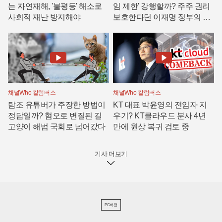
는 자연재해, '불평등' 해소로
임 제한' 강행할까? 주주 권리
사회적 재난 방지해야
보호한다던 이재명 정부의 모
순
채널Who 칼럼버스
채널Who 칼럼버스
탐조 유튜버가 주장한 방법이
KT 대표 박윤영의 전임자 지
정답일까? 혐오로 변질된 길
우기? KT클라우드 분사 4년
고양이 해법 국회로 넘어갔다
만에 원상 복귀 검토 중
기사 더보기
PC버전