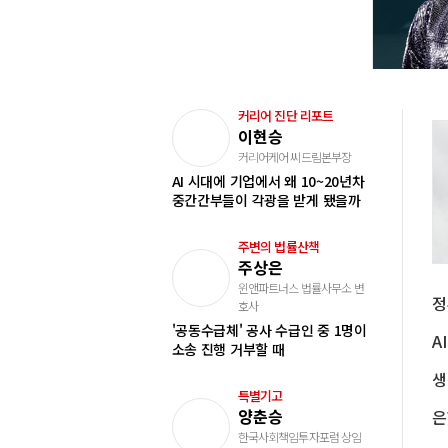
커리어 진단 리포트
이현승
커리어케어 씨드림본부장
AI 시대에 기업에서 왜 10~20년차
중간간부들이 각광을 받게 됐을까
주변의 법률산책
주상은
윈앤파트너스 법률사무소 변
호사
'공동수급체' 공사 수급인 중 1명이
소송 진행 거부할 때
특별기고
양춘승
한국사회책임투자포럼 상임