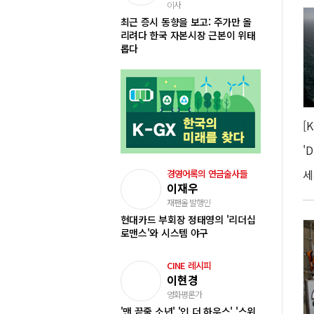
이사
최근 증시 동향을 보고: 주가만 올
리려다 한국 자본시장 근본이 위태
롭다
경영어록의 연금술사들
이재우
재팬올 발행인
현대카드 부회장 정태영의 '리더십
로맨스'와 시스템 야구
CINE 레시피
이현경
영화평론가
'맨 끝줄 소년' '인 더 하우스' '스위