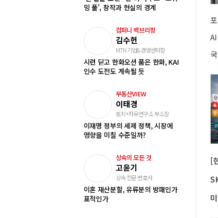
밍 풀', 창작과 현실의 경계
컴퍼니 백브리핑
김수헌
MTN 기업&경영센터장
국
시련 딛고 한화오션 품은 한화, KAI
인수 도전도 계속될 듯
부동산VIEW
이태경
토지+자유연구소 부소장
이재명 정부의 세제 정책, 시장에
영향을 미칠 수준일까?
상속의 모든 것
고윤기
상속 전문 변호사
이혼 재산분할, 유류분의 방패인가
표적인가