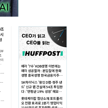
0조
 시
정
제부
조
관리
섰
매각 '7수' KDB생명 이번에는
단
매각 성공할까 : 본입찰에 한화
정부 '제3자 기업승계' 세제지원 확대, 정진완 우리은행 '생산적 기업승계' 지원 체계 힘 받는다
로
생명 흥국생명 한국금융지주가
하
최종 인수제안서 냈다
5년 만에 전력산업 구조개편 시동, '발전5사 통합' 넘어 '한전 지주사' 재편론도
SK하이닉스 '용인 D램-청주 낸
드' 신규 팹 건설에 54조 투입한
 호재로 볕드나
다 : '연평균 19% 성장' 메모리
수요 대응해 AI 인프라 시장 핵
롯데케미칼 첨단소재 포트폴리
은행권 최고금리 7.3% 여행적금에 항공권 이벤트도, 여름 휴가철 마케팅 경쟁 '활활'
심플레이어로
오 전환 효과로 2분기 영업이익
1101억으로 흑자전환 성공 : 대