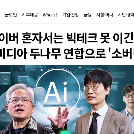
글로벌
기후대응
Who Is?
기업·산업
금융
시장·머니
시민·경
이버 혼자서는 빅테크 못 이
디아 두나무 연합으로 '소버린