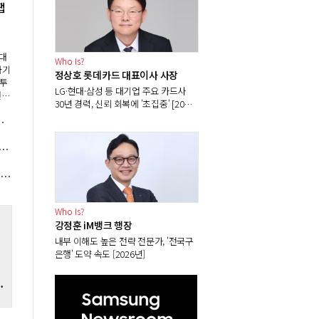
팹
에
시대
Who Is?
하기
정상호 롯데카드 대표이사 사장
 투
LG·현대·삼성 등 대기업 주요 카드사
건설
30년 경력, 신뢰 회복에 '초집중' [2026
 결
년]
드' 사업 비중 늘려 답 찾는다
천억
베스트셀러 톱10에서 싼타페만 자리매김, 그랜저·아반떼 '세단 쌍끌이'로 내수 방어
럼프 '중국 폴리실리콘 견제'에도 한화솔루션 OCI홀딩스 안심 일러, 관세정책 뒤바뀔지 촉각
Who Is?
강정훈 iM뱅크 행장
내부 이해도 높은 전략 전문가, '전국구
은행' 도약 속도 [2026년]