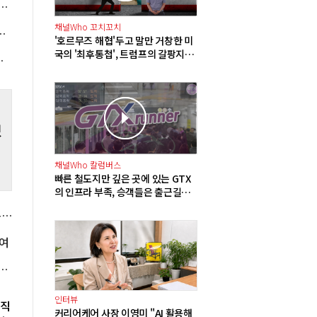
널과 포스코DX 지분 일부 매각, 투자 재원 2조5천억 확보
을
 농
채널Who 꼬치꼬치
정상화될 때까지 장바구니에 홈플러스 담아달라"
'호르무즈 해협'두고 말만 거창한 미
국의 '최후통첩', 트럼프의 갈팡지팡
인 매도세에 6250선 약보합 마감
이유가 '미사일 품귀'?
했
채널Who 칼럼버스
빠른 철도지만 깊은 곳에 있는 GTX
의 인프라 부족, 승객들은 출근길부
터 달린다
국힘 윤리위 '돌려차기 발언' 서범수·진종오 징계 착수, 윤리위원 2명은 사퇴
여
 6753억으로 66.9% 늘어, 민수용 미수금은 13.5조
인터뷰
발직
커리어케어 사장 이영미 "AI 활용해