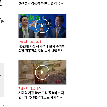
경
생산성과 경쟁력 높일 임원 적극 영
"
입해야"
특구
연
 근
고
로시
금 300만 원
도
림
채널Who 꼬치꼬치
HD현대 회장 정기선과 한화 수석부
회장 김동관의 지분 승계 방법은? 배
V 2분기 영업이익 115억으로 568.0% 증가, 기술 특별관 수익성 개선
당 확대에 주식담보대출 그리고 합
병
테
잘
채널Who 칼럼버스
사회의 가장 약한 고리 공격하는 자
연재해, '불평등' 해소로 사회적 재
난 방지해야
넥스트레이드 12일부터 프리마켓 상·하한가 주문 한시적 금지, 가격 왜곡 논란 대응