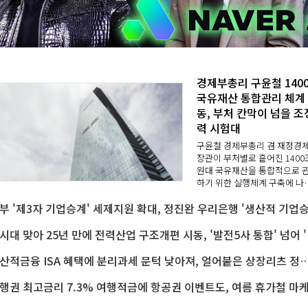
경제부총리 구윤철 140
국유재산 통합관리 체계
동, 부처 칸막이 넘을 조
력 시험대
구윤철 경제부총리 겸 재정경
장관이 부처별로 흩어진 1400
원대 국유재산을 통합적으로 
하기 위한 실행체계 구축에 나
다.정부가 지난달 국유재산을 
순한 보존 대상에서 적극적으
운용하는 '국가자산'으로 전환
고 국가자산기..
AI시대 맞아 2
생산적금융 ISA 혜택에 분리과세 문턱 낮아져, 얼어붙은 상장리츠 정책