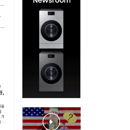
AI 뭉쳐야 산다⑩] 두산그룹과 엔비디아 AI 시대 협업, 박정원 에너지·로보틱스·반도체 소재 아우르다
격에 수요 늘어
이재명 국가폭력 피해자에 역대 처음 대통령 직접 사과, 흰 장미 건네며 "책임엔 유효기간 없다"
농
원,
"
려움
을
 가
재해
 등