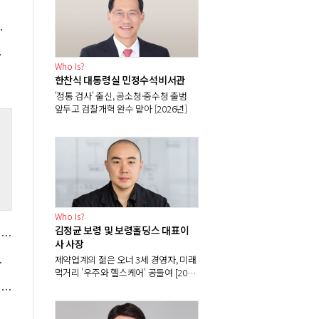
CATL과 동맹 전략 시험대
의 '우선순위'
Who Is?
한찬식 대통령실 민정수석비서관
'정통 검사' 출신, 공소청·중수청 출범
앞두고 검찰개혁 완수 맡아 [2026년]
%
Who Is?
김정균 보령 및 보령홀딩스 대표이
[현장] 컴투스 '제우스: 오만의 신' 8월26일 출시, 진입장벽 낮춘 MMORPG 내걸어
사 사장
제약업계의 젊은 오너 3세 경영자, 미래
9월 공개 예정
먹거리 '우주와 헬스케어' 공들여 [2026
년]
미국 클래리티 법안 지연에 비트코인 시세 안갯속, 단기 충격 우려해도 성장 기대감은 여전