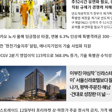
주52시간 유연화 필요, 
직된 규제가 경쟁력 저해
반도체공학회가 정부의 메가
특별법 제정을 계기로 반도체 
구개발(R&D) 인력의 주 52시간
로제를 유연화할 필요가 있다
밝혔다.일률적이고 경직된 근
카카오 노사 올해 임금협상 타결, 연봉 6.3% 인상에 특별격려
간 규제가 국가 핵심 산업인 반
체 기술 경쟁력을 저해하는 걸
돌이 되고 있다는 ..
전 '한전기술지주'설립, 에너지기업의 기술 사업화 지원
CJCG
이부진 야심작 '신라스
이' 서울신라호텔보다 
나가, 평택·주문진·해남
·건대로 성장판 더 넓힌
다