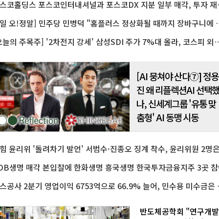
포스코홀딩스 포스코인터내셔
범농협 차원의 종합 지원대책
추진한다고 7일 밝혔다.강호동
협중앙회장은 이날..
[7일 오!정말] 민주당 민병덕 "홈플러스 
[오늘의 주목주] '2차전지 강세' 삼성SDI 주가 7%대 올라, 코스피 외국
[AI 뭉쳐야 산다⑦] 정용
진 왜 리플렉션AI 선택
나, 신세계그룹 '유통 맞
춤형' AI 동맹 시동
DB생명 매각 본입찰에 한화생명 흥국생명 한국투자금융지주 3곳 참
가스공사 2분기 영업이익
반도체공학회 "연구개