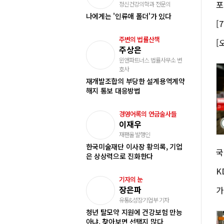
정신건강의학과 전문의
나에게는 '인류애 폴더'가 있다
주변의 법률산책
주상은
윈앤파트너스 법률사무소 변
호사
재개발조합의 부당한 설계용역계약
해지 통보 대응방법
경영어록의 연금술사들
이재우
재팬올 발행인
한국미술재단 이사장 황의록, 기업
은 상상력으로 진화한다
K
기자의 눈
장은파
유통&성장기업부 기자
청년 탈모약 지원에 건강보험 만능
아냐, 찾아보면 선택지 많다