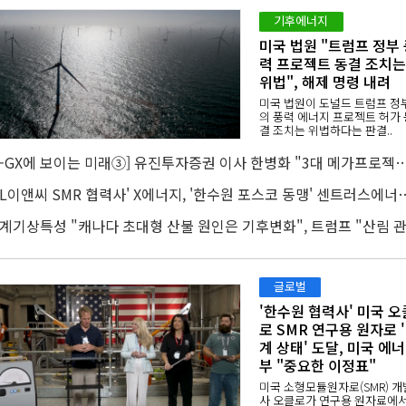
기후에너지
미국 법원 "트럼프 정부 
력 프로젝트 동결 조치는
위법", 해제 명령 내려
미국 법원이 도널드 트럼프 정
의 풍력 에너지 프로젝트 허가 
결 조치는 위법하다는 판결..
[K-GX에 보이는 미래③] 유진투자증권 이사 한병화 "3대 메가프로젝트 재생에너지만으로 충
'DL이앤씨 SMR 협력사' X에너지, '한수원 포스코 
글로벌
'한수원 협력사' 미국 오
로 SMR 연구용 원자로 
계 상태' 도달, 미국 에
부 "중요한 이정표"
미국 소형모듈원자로(SMR) 개
사 오클로가 연구용 원자료에