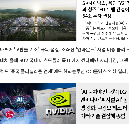
SK하이닉스, 용인 'Y2' 
과 청주 'M17' 팹 건설
54조 투자 결정
SK하이닉스가 인공지능(AI) 
급증하는 메모리 수요에 대응
위해 용인과 청주에 54조 원을
자해 신규 반도체 공장(팹)을 
한다.SK하이닉스는 7일 이사회
하나투어 '고환율 기조' 극복 절실, 조좌진 '인바운
의를 통해 용인 'Y2' 팹과 청주
'M17' 팹 건설에 각각 35조2
..
현대차 올해 SUV 국내 
트
[AI 뭉쳐야 산다⑧] LG·
엔비디아 '피지컬 AI' 동
맹 강화, 구광모 제조·데
이터·기술 결집해 종합
로보틱스 기업으로