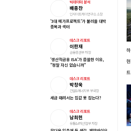
빅데이터 분석
배종찬
인사이트케이연구소 소장
'3대 메가프로젝트'가 불러올 대박
종목과 섹터
데스크 리포트
이한재
금융증권부 차장
'생산적금융 ISA'가 씁쓸한 이유,
"정말 자신 없습니까"
데스크 리포트
박창욱
건설&에너지부 부국장
세금 때려서는 집값 못 잡는다?
데스크 리포트
남희헌
유통&4차산업부 차장
무더운 입추에 든 생각, 제약바이오