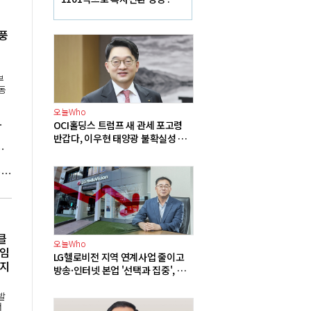
산·여수 사업재편으로 체질개
선 속도 높인다
풍
부
동
오늘Who
분, 원전 확충 근거 부족"
OCI홀딩스 트럼프 새 관세 포고령
반갑다, 이우현 태양광 불확실성 해
동맹' 센트러스에너지와 우라늄 계약 체결
소로 어깨 가벼워져
세계기상특성 "캐나다 초대형 산불 원인은 기후변화", 트럼프 "산림 관리 미흡" 주장에 반론
클
오늘Who
'임
LG헬로비전 지역 연계사업 줄이고
너지
방송·인터넷 본업 '선택과 집중', 송
구영 3분기 실적 반등 정조준
발
서