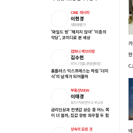
CINE 레시피
이현경
영화평론가
'와일드 씽' '해치지 않아' '이층의
악당', 코미디로 본 세상
컴퍼니 백브리핑
한
김수헌
MTN 기업&경영센터장
홈플러스 익스프레스는 하림 '더미
식'의 날개가 되어줄까
부동산VIEW
이태경
토지+자유연구소 부소장
금리인상과 전셋값 상승 중 어느 쪽
이 더 셀까, 집값 향방 좌우할 두 힘
상속의 모든 것