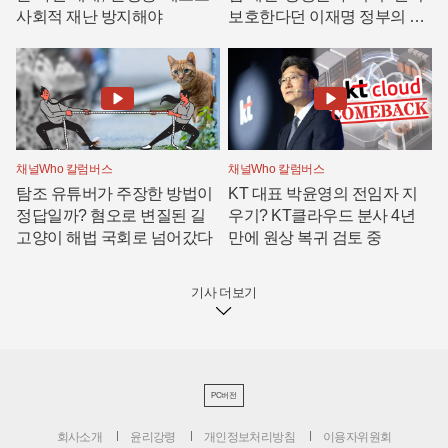
사회적 재난 방지해야
보호한다던 이재명 정부의 모
순
채널Who 칼럼버스
채널Who 칼럼버스
탐조 유튜버가 주장한 방법이
KT 대표 박윤영의 전임자 지
정답일까? 혐오로 변질된 길
우기? KT클라우드 분사 4년
고양이 해법 국회로 넘어갔다
만에 원상 복귀 검토 중
기사 더보기
PC버전
회사소개
윤리강령
개인정보처리방침
이용자위원회