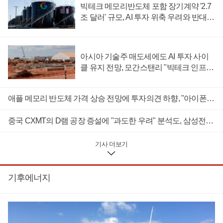
기 경쟁력에 신뢰를 보내는 신호도 파악되고 있다.5일(현지시
빅테크 메모리반도체 포함 장기계약 '2.7
각) 월스트리트저널 계열 투자전문지 마켓워치는 "개인 투자자
조 달러' 규모, AI 투자 위축 우려와 반대
들은 스페이스X 주가 하락을 기회로 삼아 적극적으로 매수에 나
신호
섰다"고 보도했다.이날 스페이스X 주가는 하루만에 13.6% 떨어
진 108.27달러로 거래를 마쳤다.스페이스X가 2026년 2분기에
만 180억 달러(약 26조 원) 이상을 인공지능(AI) 데이터센터 투자
아시아 기술주 매도세에도 AI 투자 사이
와 같은 자본 지출에 사용했다고 발표한 영향으로 분석된다.마
클 유지 전망, 모간스탠리 "빅테크 인프라
켓워치는 스페이스X의 지출 규모가 시장 평균 예상치보다 약
확대 가능성"
40% 많은 수준이라고 전했다.하지만 개인 투자자들은 5일 증시
가 개장한 직후부터 스페이스X 주가가 하락하자 적극 매수에 나
애플 메모리 반도체 가격 상승 전망에 투자의견 하향, "아이폰 마진에 타격"
선 것으로 파악됐다.시장 조사기관 반다리서치에 따르면 개장
뒤 첫 1시간 동안 주가는 가파르게 떨어진 반면 개인 투자자들
중국 CXMT의 D램 공장 증설에 "과도한 우려" 분석도, 삼성전자 SK하이닉스 추격에 한계 전망
의 순매수 규모는 2200만 달러(약 312억 원) 안팎으로 집계됐다.
이는 스페이스X 역대 주식 거래일 사상 세 번째로 많은 수준이
다.기관 투자자들이 스페이스X 주식을 대거 매도하는 동안 개인
기사 더보기
투자자들은 주가 하락을 저가 매수 기회로 삼았다는 의미로 해
석할 수 있다.반다리서치는 기관 투자자들이 단기적 인공지능
투자 지출과 수익성 악화에 집중한 반면 개인 투자자들은 정반
기후에너지
대 성향을 보였다고 마켓워치에 전했다.스페이스X의 공격적 인
공지능 투자 지출이 중장기 경쟁력에 유리하게 기여할 수 있을
것이라고 판단해 적극적으로 주식을 매수했다는 것이다.마켓워
치는 "개인 투자자들은 스페이스X의 긍정적 측면에 주목하는
쪽을 선택했다"며 "주가 상승에 베팅하는 콜옵션 매수도 활발했