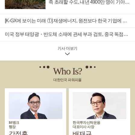
족 초래할 수도, 내년 4900만 명이 기아
현황 최근 5년 동안 재생에너지와 관련한 사업 추진 건수 상위
직면"
50대 상장사들의 70% 이상이 수익성 호조를 보였던 것으로 나
타났다.재생에너지 관련 투자를 벌이느라 한국 기업들의 수익
[K-GX에 보이는 미래 ①] 재생에너지, 원전보다 한국 기업에 더 큰 수출 기회 연다
성이 나빠질 수 있다는 세간의 인식은 사실과 거리가 먼 것으로
분석된다.6일 비즈니스포스트는 전자공시시스템(DART) 데이
미국 정부 태양광・반도체 소재에 관세 부과 검토, 중국 독점에 대응 차원
터를 활용해 국내 상장사들의 2021~2025년 재생에너지 관련 사
업 추진 건수와 영업이익 데이터를 집계했다.그 결과 재생에너
지 관련 사업 추진건수 상위 50대 상장사 가운데 37개 기업의 영
기사 더보기
업이익이 증가했고 13개 기업만이 보합세이거나 감소한 것으로
나타났다.재생에너지 사업이 수익성에 악영향을 줄 수 있다는
세간의 일반적 인식과 달리 재생에너지 사업 추진 건수와 영업
Who Is?
이익 부진 사이에 뚜렷한 상관관계는 보이지 않았다.재생에너
지 관련 사업 추진 건수 상위 50대 상장사 가운데 대기업 지주사
대한민국 파워피플
(지주사 역할 포함)는 10곳이었다.이 가운데 HD현대, GS, 두산,
LS, SK스퀘어, 한화, 삼성물산, KT&G 등 8개사는 영업이익이 증
가했다.영업이익이 증가한 지주사의 공통점은 재생에너지 관련
계열사를 거느리고 있다는 것이다. GS, LS, HD현대, 한화, 두산
등이 이에 해당한다. 이들은 태양광, 해상풍력, 해저케이블 관련
계열사를 두고 있다.국내 산업 부문별로 보면 정유사, 석유화학,
철강, 건설 등 전통적으로 온실가스를 많이 배출하는 사업에 종
iM뱅크
한국투자신탁운용
사하는 기업들은 재생에너지 사업 추진건수가 많음에도 불구하
행장
대표이사 사장
고 대체로 실적이 부진했다.일례로 포스코홀딩스, 현대건설, 대
강정훈
배재규