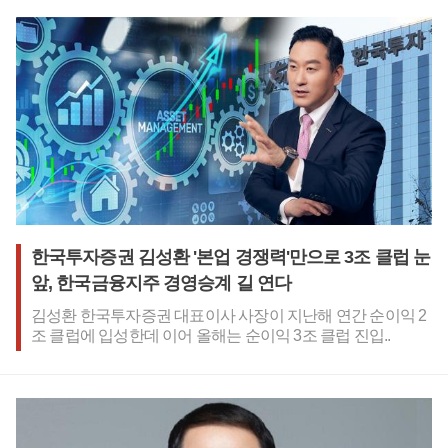
가 기업의 수익성에 좋지 않은 영향을 준다는 시각이 많았다. 재
생에너지 관련 사업이 초기 투자비용이 많이 드는 반면 회수 기
간이 길고 투자수익률이 떨어질 수 있다는 것이다.일례로 로이
터를 비롯한 주요 외신 보도를 보면 올해 초 글로벌 에너지기업
BP가 재생에너지에서 기존 석유와 가스 투자에 우선순위를 두
는 방향으로 선회한다는 방침을 발표하면서 그 이유로 수익성
을 꼽았다. 쉘 역시 최근 유럽 풍력과 태양광 사업 매각 계획을
내놓으면서 석유와 가스 중심 전략으로 돌아섰다.이와 관련해
김선규 기후솔루션 전력시장계통팀 연구원은 비즈니스포스트
에 '개별 기업 실적에는 업황과 수출 등 다양한 요인이 작용하지
만 재생에너지 사업 확대가 기업의 실적을 위협한다는 일각의
주장은 이번 분석 결과와 부합하지 않는다'며 '오히려 전력망과
기자재를 비롯한 새로운 성장시장과 사업 기회를 확대하는 측
한국투자증권 김성환 '본업 경쟁력'만으로 3조 클럽 눈
면에 주목해야 한다'고 말했다.비즈니스포스트는 이번 데이터
앞, 한국금융지주 경영승계 길 연다
집계를 위해 한국 전자공시시스템 API키를 활용한 디지털 코딩
방식으로 정보를 일괄 집계해 활용했다.재생에너지, 에너지저
김성환 한국투자증권 대표이사 사장이 지난해 연간 순이익 2
장장치, 수소, 풍력, 태양광 등 키워드를 활용해 기업의 사업들을
조 클럽에 입성한데 이어 올해는 순이익 3조 클럽 진입..
선별해 개별 프로젝트로 저장했다. 개별 프로젝트별로 중복되
는 사업명을 확인해 제거하는 방식으로 선별 작업을 수행해 결
과를 얻었다.다만 이번 데이터는 단순한 재생에너지 관련 사업
횟수 및 영업이익 데이터를 수집한 것으로 재생에너지 사업 건
수가 많으면 기업의 수익성이 좋아진다는 결론을 내기에는 한
계가 있다.또 사업횟수는 상대적으로 적으나 개별 사업의 규모