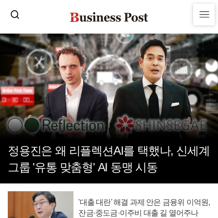
정용진은 왜 리플렉션AI를 택했나, 신세계
그룹 '유통 맞춤형' AI 동맹 시동
'대출 대란' 해결 과제 안은 금융위 이억원,
잔금·중도금·이주비 대출 길 열어주나