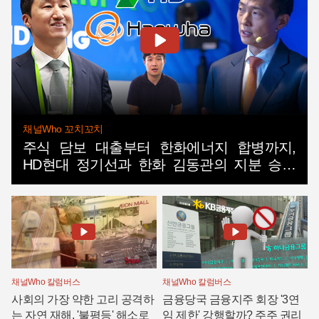
채널Who 꼬치꼬치
주식 담보 대출부터 한화에너지 합병까지,
HD현대 정기선과 한화 김동관의 지분 승계
방법
채널Who 칼럼버스
채널Who 칼럼버스
사회의 가장 약한 고리 공격하
금융당국 금융지주 회장 '3연
는 자연 재해, '불평등' 해소로
임 제한' 강행할까? 주주 권리