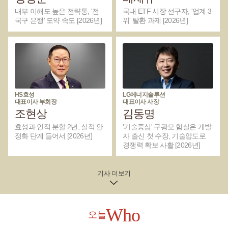
우건설, LG화학, SK이노베이션 등의 영업이익이 감소한 것으로
내부 이해도 높은 전략통, '전
국내 ETF 시장 선구자, '업계 3
나타났다.배터리 분야는 결과가 엇갈리는 모습이었다. LG에너
국구 은행' 도약 속도 [2026년]
위' 탈환 과제 [2026년]
지솔루션, 에코프로, 에코프로비엠 등은 영업이익이 늘어난 반
면 삼성SDI, 포스코퓨처엠 등은 감소했다.국내 상장사 가운데
2021~2025년 기간 동안 재생에너지 관련 사업 추진건수 상위
10대 기업을 모은 그래프. 위쪽부터 한국전력공사, 한화, SK, 한
화오션, HD현대, GS, 두산에너빌리티, HD한국조선해양, SK이
노베이션, 두산 등이다. <비즈니스포스트>조선 및 방산·항공우
주 기업들은 모두 수익이 늘었다. 한화오션, HD한국조선해양,
HS효성
LG에너지솔루션
한화에어로스페이스, 한화시스템, HD현대중공업 등이 여기에
대표이사 부회장
대표이사 사장
포함됐다.최근 조선과 방산 분야의 업황이 크게 개선된 영향을
조현상
김동명
많이 받았는데 사업경쟁력 확대를 위해 재생에너지 관련 사업
효성과 인적 분할 2년, 실적 안
'기술중심' 구광모 힘실은 개발
을 활발하게 추진한 것으로 풀이된다.재생에너지와 밀접한 연
정화 단계 들어서 [2026년]
자 출신 첫 수장, 기술압도로
관성이 있는 ESG(환경·사회·지배구조), 전환금융(녹색산업 지
경쟁력 확보 사활 [2026년]
원금융) 등과 관련된 보험사와 금융사들은 모두 수익이 늘었다.
삼성화재해상보험, 하나금융지주, KB금융, 신한지주, 한국금융
지주, 기업은행, NH투자증권, 삼성생명 등 8개사는 모두
기사 더보기
2021~2025년까지 영업이익이 꾸준한 증가세를 보였다.재생에
너지 사업 분야와 직접적으로 연결된 전력기기 및 인프라 기업
들도 모두 수익이 늘었다.LS일렉트릭, 효성중공업, HD현대일렉
트릭, 산일전기, 대한전선 등은 모두 5년 동안 영업이익이 지속
Who
오늘
해서 상승했다.국내외 산업계 등에서는 재생에너지 관련 투자