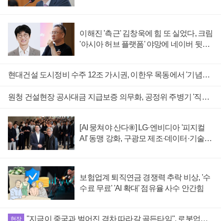
이해진 '측근' 김창욱에 힘 또 실었다, 크림
'아시아 허브 플랫폼' 야망에 네이버 뒷배
자처
현대건설 도시정비 수주 12조 가시권, 이한우 목동에서 '기념비적 성적' 겨냥
원청 건설현장 공사대금 지급보증 의무화, 공정위 주병기 '직불 사각지대' 없앤다
[AI 뭉쳐야 산다⑧] LG·엔비디아 '피지컬
AI' 동맹 강화, 구광모 제조·데이터·기술
결집해 종합 로보틱스 기업 도약
보험업계 퇴직연금 경쟁력 추락 비상, '수
수료 무료' 'AI 확대' 점유율 사수 안간힘
"지금이 중국과 벌어진 격차 따라갈 골든타임", 로봇업계 "로봇 파운드리 산업 성장축으로 육성해야"
현장