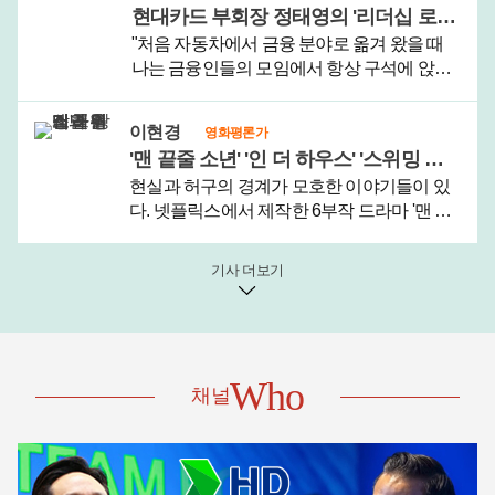
현대카드 부회장 정태영의 '리더십 로맨스'와 시스템 야구
동수급체로 재건축조합과..
"처음 자동차에서 금융 분야로 옮겨 왔을 때
나는 금융인들의 모임에서 항상 구석에 앉아
서 남들의 말을 듣기만 했다. 더 정확히는 아
무도 나에게 말을 걸어주지 않았다."지난해
이현경
영화평론가
10월 정태영 현대카드 부회장이 페이스북에
'맨 끝줄 소년' '인 더 하우스' '스위밍 풀', 창작과 현실의 경계
올린 글이다. 20여 년 전 정 ..
현실과 허구의 경계가 모호한 이야기들이 있
다. 넷플릭스에서 제작한 6부작 드라마 '맨 끝
줄 소년'(김규태 연출)이 전형적인 경우라 할
수 있다.이 드라마의 원작은 스페인의 극작가
기사 더보기
후안 마요르가가 2000년 발표한 동명의 희곡
이다. 2015년 한국 예술의..
Who
채널