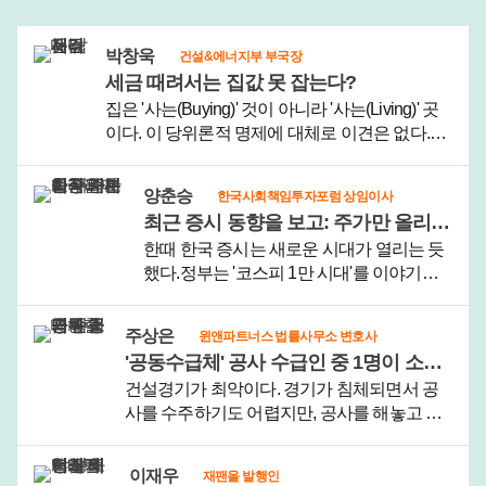
박창욱
건설&에너지부 부국장
세금 때려서는 집값 못 잡는다?
집은 '사는(Buying)' 것이 아니라 '사는(Living)' 곳
이다. 이 당위론적 명제에 대체로 이견은 없다.정
부가 이번에 내놓은 '2026년 부동산 세제 개편
안'도 이런 철학을 바탕으로 한다. 키워드가 '실거
양춘승
한국사회책임투자포럼 상임이사
주'다.이번 세제 개..
최근 증시 동향을 보고: 주가만 올리려다 한국 자본시장 근본이 위태롭다
한때 한국 증시는 새로운 시대가 열리는 듯
했다.정부는 '코스피 1만 시대'를 이야기했
고, 밸류업 프로그램을 내세우며 자본시장
선진화를 약속했다. 수많은 개인투자자는
주상은
윈앤파트너스 법률사무소 변호사
한국 증시가 이제는 달라질 것이라는 기대
'공동수급체' 공사 수급인 중 1명이 소송 진행 거부할 때
를 품고 시장에 들어왔다.그러나 그 기..
건설경기가 최악이다. 경기가 침체되면서 공
사를 수주하기도 어렵지만, 공사를 해놓고 미
분양 등으로 공사대금을 받지 못하는 사례도
늘고 있다.성한수(가명)씨는 중소 시공사를 운
이재우
재팬올 발행인
영하고 있는데, 친구 박진철(가명)씨와 함께 공