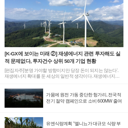
다"고 전했다.다만 마켓워치는 현지시각으로 6일부터 스페이스
X 초기 투자자 및 직원들 일부의 보호예수 기간이 해제되며 이
들이 보유한 지분을 매도할 수 있게 된다는 데 주목했다.당장 1
천억 달러(약 142조 원) 상당의 스페이스X 지분이 시장에서 거
래할 수 있도록 풀리기 때문에 매도 물량이 급증하며 주가 하락
으로 이어질 수 있다는 것이다.스페이스X 상장 전 투자자들이
보유하고 있던 주식은 12월까지 순차적으로 보호예수가 해제된
다.로이터에 따르면 투자기관 르네상스캐피털은 "스페이스X 직
원 및 초기 투자자들은 현재 보유한 지분으로 막대한 평가이익
[K-GX에 보이는 미래 ②] 재생에너지 관련 투자해도 실
을 보고 있다"며 "차익을 실현해 자산 포트폴리오를 다변화하려
적 문제없다, 투자건수 상위 50개 기업 현황
는 욕구가 클 것"이라고 분석했다. 김용원 기자
[편집자주]'분명 가야할 방향이지만 당장 돈이 되지는 않는다'.
재생에너지 확대를 둔 세상의 일반적 생각이다. 재생에너지는
산업환경 전반을 탈탄소로 바꿔 나가는 K-GX(한국형 녹색전환)
전략에 핵심이지만 이와 관련한 사업성이 아직 높지 않다는 견
해가 많다. 하지만 재생에너지는 기후 대응과 탄소중립의 핵심
가뭄에 원전 가동 중단한 헝가리, 전국적
일뿐 아니라 미래 새 먹거리로 도약할 잠재력도충분하다. 수출
전기 절약 캠페인으로 소비 600MW 줄여
통계와 기업 공시를 통해 실제로 나타난 재생에너지 관련 분야
데이터와 전문가 견해를 통해 총 3회에 걸쳐 이와 같은 점을 자
세히 짚어본다. [K-GX에 보이는 미래 ①] 재생에너지, 원전보다
한국 기업에 더 큰 수출 기회 연다 [K-GX에 보이는 미래②] 재생
유엔식량계획 "엘니뇨가 대규모 식량 부
에너지 관련 투자해도 실적 문제없다, 투자건수 상위 50개 기업