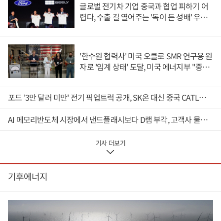
영향력과 관련한 의혹도 힘을 얻는다는 비판이 나온다.9일 미국
글로벌 전기차 기업 중국과 협업 피하기 어
CNBC와 블룸버그 등 외신 보도를 종합하면 케빈 워시 체제의 연준
렵다, 수출 길 열어주는 '독이 든 성배' 우려
이 시장과 소통을 줄이면서 투자자들에 혼란을 안길 수 있다는 지적
도
이 제기된다.지난 5월에 취임한 워시 의장은 연준이 시장에 미치는
영향력을 가능한 축소해야 한다는 견해를 보이며 경제 지표가 자본
의 움직임을 결정하는 역할을 강화해야 한다고 주장하고 있다.시장
'한수원 협력사' 미국 오클로 SMR 연구용 원
이 연준의 메시지나 정책 방향성에 반응해 움직이지 않도록 통화정
자로 '임계 상태' 도달, 미국 에너지부 "중요
책과 관련한 내용을 가능한 공개하지 않는 쪽으로 변화를 추진하겠
한 이정표"
다는 의미다.워시 의장은 이에 따라 기준금리 및 통화정책 방향성을
제시하는 '포워드 가이던스' 및 FOMC(연방공개시장위원회) 성명을
포드 '3만 달러 미만' 전기 픽업트럭 공개, SK온 대신 중국 CATL과 동맹 전략 시험대
간소화한 데 이어 매년 8차례씩 통화정책 회의 자체를 줄이는 방안
도 검토하고 있다.CNBC는 연준이 지난 수십 년 가까이 시장과 적극
AI 메모리반도체 시장에서 낸드플래시보다 D램 부각, 고객사 물량 선점 수요의 '우선순위'
적으로 소통해 오던 관행을 뒤집기 시작하면서 투자자들이 미국의
통화정책 방향을 예측하기 어려워졌다고 분석했다.독일 자산운용
사 DWS그룹의 미주 채권부문 책임자인 조지 캐트램본은 이러한 변
기사 더보기
화가 시장의 변동성을 높일 것이라며 "시장 참여자들이 다양한 리
스크에 대응할 필요성이 커지고 있다"고 CNBC에 전했다.영국 시장
조사기관 TS롬바드의 다리오 퍼킨스 글로벌 거시경제 책임자도
기후에너지
"투자자들은 연준의 회의 내용을 거의 예측할 수 없는 상황에 놓일
것"이라며 시장 변동성이 확대될 공산이 크다고 바라봤다.CNBC는
연준의 정책 변화가 미국 재정에도 부담을 키울 수 있다고 내다봤다.
시장 불확실성이 국채 금리 상승으로 이어지면 정부의 차입 비용도
높아지기 때문이다.하지만 미국 정부에서도 워시 의장이 추진하는