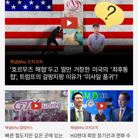
채널Who 꼬치꼬치
'호르무즈 해협'두고 말만 거창한 미국의 '최후통
첩', 트럼프의 갈팡지팡 이유가 '미사일 품귀'?
채널Who 칼럼버스
채널Who 꼬치꼬치
빠른 철도지만 깊은 곳에 있는
HD현대 회장 정기선과 한화 수