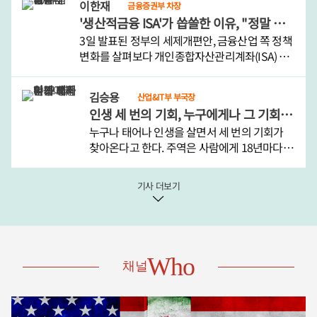
이한재
금융증권부 차장
날이 선선해지지 않을까 막연한 기대를 할 뿐이
'생산적금융 ISA'가 씁쓸한 이유, "정말 자신 없습니까"
다.견디기 ..
3일 발표된 정부의 세제개편안, 금융산업 쪽 정책
변화를 살펴보다 개인종합자산관리계좌(ISA) 사
안에서 눈이 오래 머물렀다.새로운 ISA가 생겨서
다. 이름하여 '생산적금융 ISA.'평소 생산적금융의
김승용
산업&IT부 부국장
취지에 깊게 공감하고 필요하다고 생각했지만 이
인생 세 번의 기회, 누구에게나 그 기회가 평등하게 오지 않는 나라
른바 '..
누구나 태어나 인생을 살면서 세 번의 기회가
찾아온다고 한다. 주역은 사람에게 18년마다 큰
변화의 기회가 찾아온다고 풀이한다. 18세, 36
세, 54세를 전후로 인생의 변화가 찾아온다는
기사 더보기
것이다.그러나 이는 평균 수명이 60세에도 미치
지 못하던 먼 옛날..
Who
채널