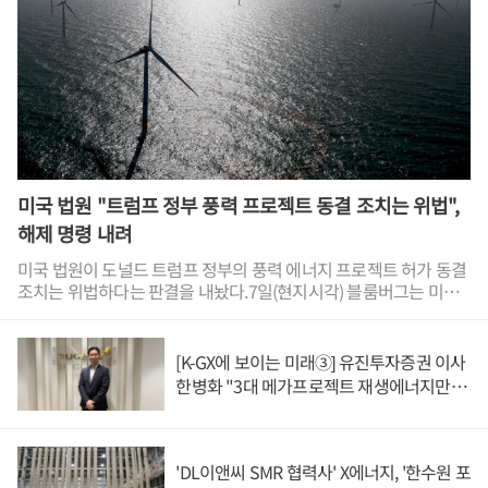
변화를 어느 정도 긍정적으로 받아들이고 있다.스콧 베센트 미국 재
무장관은 CNBC에 "워시 의장의 접근 방식은 '해독'에 가깝다"고 말
하며 시장이 연준의 신호에 의존하는 습관에서 벗어나야 한다는 견
해를 내비쳤다.블룸버그는 5일(현지시각) 논평을 내고 워시 의장의
개혁 방안이 모순을 안고 있다고 지적했다.미국 워싱턴DC에 위치한
연방준비제도 건물. <연합뉴스>연준은 미국의 물가 안정화를 주요
과제로 앞세우고 있는데 시장과 소통을 줄인다면 인플레이션 위험
과 관련한 공포심은 더욱 커질 가능성이 높아진다는 것이다.블룸버
그는 연준이 코로나19 사태 직후 기준금리 정책 방향성을 지나치게
미국 법원 "트럼프 정부 풍력 프로젝트 동결 조치는 위법",
앞서 제시하면서 인플레이션 심화를 이끄는 실책을 불러왔다고 지
해제 명령 내려
적했다.워시 의장의 전략 변화가 어느 정도 타당성을 갖추고 있다는
점을 시사한 것이다.다만 블룸버그는 연준이 지난 7월 말 발표한 기
미국 법원이 도널드 트럼프 정부의 풍력 에너지 프로젝트 허가 동결
준금리 동결 등 정책의 배경마저 설명하지 않는 이유는 파악하기 어
조치는 위법하다는 판결을 내놨다.7일(현지시각) 블룸버그는 미국
렵다며 시장의 신뢰를 얻기 어려워질 수 있다고 비판했다.트럼프 대
메릴랜드주 연방지방법원이 미국 국방부에 풍력 프로젝트 동결 조
통령이 연준의 통화정책 결정에 개입할 수 있다는 의혹을 해소하는
치를 해제하라고 명령했다고 보도했다.국방부는 올해 4월부터 국가
데 워시 의장의 태도가 부정적 영향을 미칠 가능성도 제기됐다.연준
안보에 풍력 터빈이 위협이 된다는 것을 사유로 들어 풍력 프로젝트
[K-GX에 보이는 미래③] 유진투자증권 이사
의 정책 방향성에 납득할 만한 설명이 제시되지 않는다면 금리 동결
관련 검토를 일체 중단했다.이번 소송을 제기한 재생에너지 관련 단
한병화 "3대 메가프로젝트 재생에너지만으
이 정치적 압력이 원인으로 작용했을 것이라는 시장의 의구심도 커
체들에 따르면 미국에서 풍력 프로젝트 허가를 받으려면 연방항공
로 충분, 원전 확충 근거 부족"
질 여지가 있다는 것이다.블룸버그는 결국 워시 의장이 충분한 신뢰
청(FAA)의 승인을 받아야 한다. 연방항공청에 서류를 제출하려면 국
를 얻을 때까지는 시장에 불확실성을 키우는 대신 투자자들이 연준
방부의 사전 평가를 받아야 하는데 국방부가 이를 거부하고 있는 것
의 판단 근거를 이해할 수 있도록 도와야 한다고 권고했다.정책전문
이다.이로 인해 25개 주에 걸쳐 100여 개가 넘는 풍력 프로젝트의
'DL이앤씨 SMR 협력사' X에너지, '한수원 포
지 포린폴리시는 연준의 정책 불확실성이 미국을 넘어 전 세계 경제
승인이 지연되고 있다.카린 이머구트 미국 메릴랜드주 연방지방법