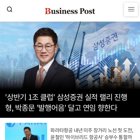
'상반기 1조 클럽' 삼성증권 실적 랠리 진행
형, 박종문 '발행어음' 달고 연임 향한다
파라타항공 내년 미주 장거리 노선 첫 도전,
윤철민 '하이브리드 항공사' 승부수 통할까