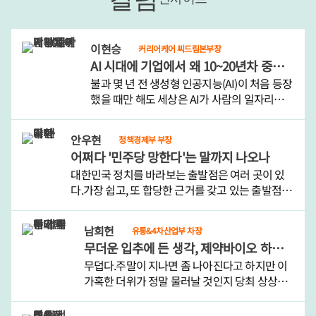
이현승
커리어케어 씨드림본부장
AI 시대에 기업에서 왜 10~20년차 중간간부들이 각광을 받게 됐을까
불과 몇 년 전 생성형 인공지능(AI)이 처음 등장
했을 때만 해도 세상은 AI가 사람의 일자리를
빠르게 대체할 것으로 예상했다.그러나 AI가 기
업 현장에서 본격 활용되면서 예상 밖의 상황
안우현
정책경제부 부장
이 전개되고 있다.미국에서는 AI 도입 초기 대
어쩌다 '민주당 망한다'는 말까지 나오나
규모 감원을 실시했..
대한민국 정치를 바라보는 출발점은 여러 곳이 있
다.가장 쉽고, 또 합당한 근거를 갖고 있는 출발점은
대통령이다. 대한민국 헌법은 대통령중심제를 채택
하고 있고, 대통령이 최고권력자임을 부정하는 사
남희헌
유통&4차산업부 차장
람은 없다. 사촌이 땅을 사도 대통령을 욕하던 시..
무더운 입추에 든 생각, 제약바이오 하반기 훈풍 기대한다
무덥다.주말이 지나면 좀 나아진다고 하지만 이
가혹한 더위가 정말 물러날 것인지 당최 상상이
안 간다. 여름이 가고 가을 문턱에 접어들었음을
알리는 절기 입추(立秋)가 왔으니 그저 조만간