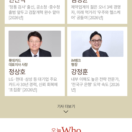
'정통 검사' 출신, 공소청·중수청
제약업계의 젊은 오너 3세 경영
출범 앞두고 검찰개혁 완수 맡아
자, 미래 먹거리 '우주와 헬스케
[2026년]
어' 공들여 [2026년]
롯데카드
iM뱅크
대표이사 사장
행장
정상호
강정훈
LG·현대·삼성 등 대기업 주요
내부 이해도 높은 전략 전문가,
카드사 30년 경력, 신뢰 회복에
'전국구 은행' 도약 속도 [2026
'초집중' [2026년]
년]
기사 더보기
Who
오늘