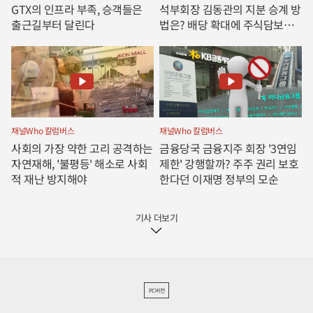
GTX의 인프라 부족, 승객들은
석부회장 김동관의 지분 승계 방
출근길부터 달린다
법은? 배당 확대에 주식담보대
출 그리고 합병
채널Who 칼럼버스
채널Who 칼럼버스
사회의 가장 약한 고리 공격하는
금융당국 금융지주 회장 '3연임
자연재해, '불평등' 해소로 사회
제한' 강행할까? 주주 권리 보호
적 재난 방지해야
한다던 이재명 정부의 모순
기사 더보기
PC버전