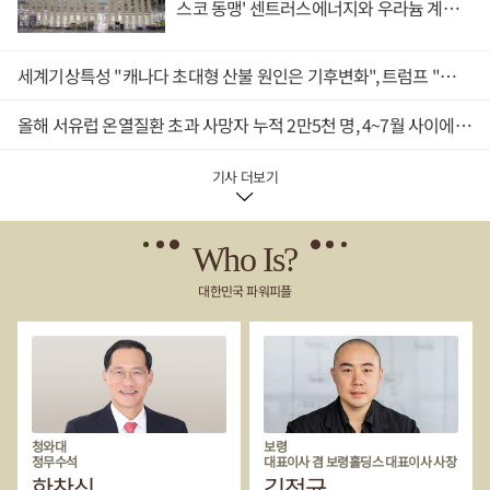
스코 동맹' 센트러스에너지와 우라늄 계약
에도 막대한 영향을 미치며 시장에 불안감을 높이고 있다고 5일(현
원 판사는 판결문을 통해 '미국 의회는 국방부가 에너지 프로젝트로
체결
지시각) 보도했다.싱크탱크 브루킹스연구소의 데이비드 웨슬 연구
인해 발생하는 국가 안보 우려를 평가하도록 하는 법적 체계를 확립
원은 연준이 시장에 메시지를 주는 대신 시장의 신호를 받아들이겠
했고 국방부도 자국 기관에 구속력을 갖는 자체 규정을 공포한 바 있
세계기상특성 "캐나다 초대형 산불 원인은 기후변화", 트럼프 "산림 관리 미흡" 주장에 반론
다는 워시 의장의 전략 자체가 모순적이라는 비판을 포린폴리시에
다'며 '국방부는 이러한 법적 체계 안에서 어느 부분을 따를지 취사
전했다.연준이 통화정책 방향성을 설명하지 않으면 시장에서 보내
선택할 수 없다'고 강조했다.이어 '국방부는 검토 과정을 통제하는
는 신호는 더욱 불안해지고 왜곡이 발생할 가능성도 커지기 때문에
올해 서유럽 온열질환 초과 사망자 누적 2만5천 명, 4~7월 사이에 집중 발생
다양한 법적, 규제적 기한을 포함해 전체 체계를 준수해야 할 것'이
이러한 체계가 올바르게 작동하기 어렵다는 것이다.포린폴리시에
라고 덧붙였다.미국청정에너지협회에 따르면 국방부의 검토 지연
따르면 싱크탱크 미국외교협회(CFR)는 시장과 소통을 줄이는 원인
으로 인해 약 500억 달러(약 72조 원) 규모 투자와 15만 개의 일자리
기사 더보기
으로 워시 의장의 능력 부족을 지목했다.워시 의장이 경제학자가 아
가 사라질 위험에 처한 것으로 추산된다.블룸버그는 이번 판결과 관
닌 투자은행 출신 인사인 만큼 통화정책과 관련한 언어를 충분히 익
련해 국방부에 논평을 요청했으나 답변을 받지 못했다고 전했다. 손
히지 못해 시장과 소통하는 방식을 잘 알지 못한다는 것이다.미국외
영호 기자
교협회는 워시 의장이 긴축 통화정책을 선호하는 매파적 인물인 반
Who Is?
면 트럼프 대통령으로부터 통화정책 완화 요구를 받으며 연준에 취
대한민국 파워피플
임했다는 점도 확실하게 입장을 정하기 어려운 이유일 수 있다고 덧
붙였다.결국 포린폴리시는 "워시 체제의 연준은 금융시장과 트럼프
정부 양쪽에서 모두 불만을 사고 있다"며 "결과적으로 기대에 못 미
치는 초반 행보를 보여주고 있다"고 비판했다. 김용원 기자
청와대
보령
정무수석
대표이사 겸 보령홀딩스 대표이사 사장
한찬식
김정균