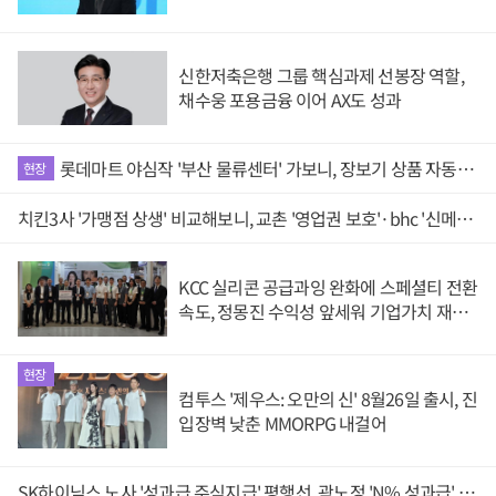
신한저축은행 그룹 핵심과제 선봉장 역할,
채수웅 포용금융 이어 AX도 성과
롯데마트 야심작 '부산 물류센터' 가보니, 장보기 상품 자동으로 담는 '로봇 400대' 장관
현장
치킨3사 '가맹점 상생' 비교해보니, 교촌 '영업권 보호'·bhc '신메뉴 개발'·BBQ '원가 부담'
KCC 실리콘 공급과잉 완화에 스페셜티 전환
속도, 정몽진 수익성 앞세워 기업가치 재평
가 겨냥
현장
컴투스 '제우스: 오만의 신' 8월26일 출시, 진
입장벽 낮춘 MMORPG 내걸어
SK하이닉스 노사 '성과급 주식지급' 평행선, 곽노정 'N% 성과급' 법적 논란 벗을지 주목