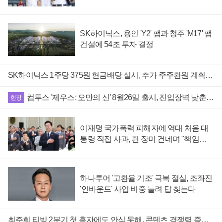
도체 소재 아우르다
SK하이닉스, 용인 'Y2' 팹과 청주 'M17' 팹
건설에 54조 투자 결정
SK하이닉스 1주당 375원 현금배당 실시, 추가 주주환원 계획 9월 공개 예정
컴투스 '제우스: 오만의 신' 8월26일 출시, 진입장벽 낮춘 MMORPG 내걸어
현장
이재명 국가폭력 피해자에 역대 처음 대
통령 직접 사과, 흰 장미 건네며 "책임엔
유효기간 없다"
하나투어 '고환율 기조' 극복 절실, 조좌진
'인바운드' 사업 비중 늘려 답 찾는다
최주희 티빙 2분기 첫 흑자에도 안심 못해, 콘텐츠 경쟁력 증명과 개인정보 유출 수습 '진행형'