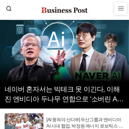
네이버 혼자서는 빅테크 못 이긴다, 이해
진 엔비디아 두나무 연합으로 '소버린 AI'
확장
[AI 뭉쳐야 산다⑩] 두산그룹과 엔비디아
AI 시대 협업, 박정원 에너지·로보틱스·반