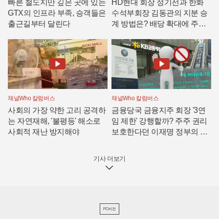
빠른 철도지만 깊은 곳에 있는
HD현대 회장 정기선과 한화
GTX의 인프라 부족, 승객들은
수석부회장 김동관의 지분 승
출근길부터 달린다
계 방법은? 배당 확대에 주식
담보대출 그리고 합병
채널Who 칼럼버스
채널Who 칼럼버스
사회의 가장 약한 고리 공격하
금융당국 금융지주 회장 '3연
는 자연재해, '불평등' 해소로
임 제한' 강행할까? 주주 권리
사회적 재난 방지해야
보호한다던 이재명 정부의 모
순
기사 더보기
PC버전