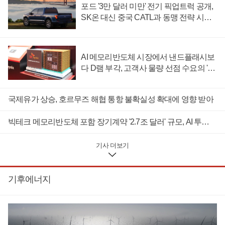
발표를 통해 텍사스주 록하트 시설에 설치된 오클로의 그로브
포드 '3만 달러 미만' 전기 픽업트럭 공개,
스 시험 원자로가 전날 임계 상태에 도달했다고 밝혔다.임계 상
SK온 대신 중국 CATL과 동맹 전략 시험
태는 핵분열 연쇄 반응이 외부 지원 없이 지속되는 상태다. 원전
대
운영사는 임계 상태에 도달한 원자로를 안전하게 제어해 운영
할 수 있다.그로브스 시험 원자로는 의료용 동위 원소와 첨단 제
조, 과학 연구, 우주 개발, 국가안보 등에 활용할 동위 원소 생산
AI 메모리반도체 시장에서 낸드플래시보
을 목표로 하는 상업용 소형모듈원자로 개발에 활용된다.오클
다 D램 부각, 고객사 물량 선점 수요의 '우
로는 미국 에너지부 원자로 시범 프로그램에 참여하고 있다.미
선순위'
국 트럼프 정부는 지난해 6월18일 국립 연구소 외부 부지에서
첨단 원자로를 건설하고 운영할 수 있도록 허용하는 원자로 시
국제유가 상승, 호르무즈 해협 통항 불확실성 확대에 영향 받아
범 프로그램을 발표했다. 기존 국립 연구소 내에 한정된 원자로
시험 권한을 민간 부지까지 확대했다.해당 프로그램에는 오클
빅테크 메모리반도체 포함 장기계약 '2.7조 달러' 규모, AI 투자 위축 우려와 반대 신호
로를 비롯해 안타레스뉴클리어와 발라 아토믹스, 디플로이어블
에너지와 알로아토믹스 등이 참여한다.미국 에너지부의 테드
개리시 원자력 담당 차관보는 발표 자료를 통해 "트럼프 대통령
기사 더보기
이 추진한 원자로 파일럿 프로그램 덕분에 오클로의 시험 원자
로가 미국 원자력 산업이 부활하는데 일부를 담당하게 됐다"며
"중요한 이정표를 달성한 오클로와 에너지부 및 연구 직원의 노
기후에너지
고에 찬사를 보낸다"고 말했다.2013년 설립된 오클로는 75메가
와트급 소형모듈형원자로 오로라를 개발해 2027년 상용화를
노리고 있다. 이 외에 300메가와트급 소형모듈원자로도 따로 개
발하고 있다.앞서 오클로는 지난해 5월23일 한수원과 오로라의
표준설계 및 개발과 검증에 협력하는 내용의 업무 협약을 맺었