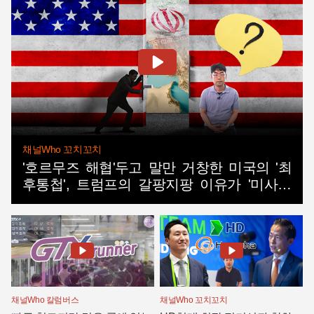
채널Who 꼬치꼬치
'호르무즈 해협'두고 말만 거창한 미국의 '최
후통첩', 트럼프의 갈팡지팡 이유가 '미사일
품귀'?
채널Who 칼럼버스
채널Who 꼬치꼬치