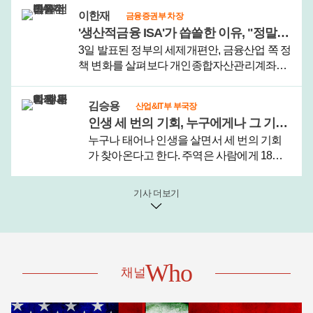
들었음을 알리는 절기 입추(立秋)가 왔으니 그
이한재
금융증권부 차장
저 조만간 날이 선선해지지 않을까 막연한 기
'생산적금융 ISA'가 씁쓸한 이유, "정말 자신 없습니까"
대를 할 뿐이다.견디기 ..
3일 발표된 정부의 세제개편안, 금융산업 쪽 정
책 변화를 살펴보다 개인종합자산관리계좌
(ISA) 사안에서 눈이 오래 머물렀다.새로운 ISA
가 생겨서다. 이름하여 '생산적금융 ISA.'평소
김승용
산업&IT부 부국장
생산적금융의 취지에 깊게 공감하고 필요하다
인생 세 번의 기회, 누구에게나 그 기회가 평등하게 오지 않는 나라
고 생각했지만 이른바 '..
누구나 태어나 인생을 살면서 세 번의 기회
가 찾아온다고 한다. 주역은 사람에게 18년
마다 큰 변화의 기회가 찾아온다고 풀이한
다. 18세, 36세, 54세를 전후로 인생의 변화가
기사 더보기
찾아온다는 것이다.그러나 이는 평균 수명이
60세에도 미치지 못하던 먼 옛날..
Who
채널