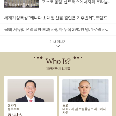
포스코 동맹' 센트러스에너지와 우라늄
고 있다.카린 이머구트 미국 메릴랜드주 연방지방법원 판사는
계약 체결
판결문을 통해 '미국 의회는 국방부가 에너지 프로젝트로 인해
발생하는 국가 안보 우려를 평가하도록 하는 법적 체계를 확립
세계기상특성 "캐나다 초대형 산불 원인은 기후변화", 트럼프 "산림 관리 미흡" 주장에 반론
했고 국방부도 자국 기관에 구속력을 갖는 자체 규정을 공포한
바 있다'며 '국방부는 이러한 법적 체계 안에서 어느 부분을 따를
올해 서유럽 온열질환 초과 사망자 누적 2만5천 명, 4~7월 사이에 집중 발생
지 취사선택할 수 없다'고 강조했다.이어 '국방부는 검토 과정을
통제하는 다양한 법적, 규제적 기한을 포함해 전체 체계를 준수
해야 할 것'이라고 덧붙였다.미국청정에너지협회에 따르면 국
기사 더보기
방부의 검토 지연으로 인해 약 500억 달러(약 72조 원) 규모 투자
와 15만 개의 일자리가 사라질 위험에 처한 것으로 추산된다.블
룸버그는 이번 판결과 관련해 국방부에 논평을 요청했으나 답
Who Is?
변을 받지 못했다고 전했다. 손영호 기자
대한민국 파워피플
청와대
보령
정무수석
대표이사 겸 보령홀딩스 대표이사
사장
한찬식