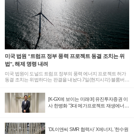
다.블룸버그는 오클로 시험 원자로를 다룬 6일자 기사를 통해
"오클로의 성과는 트럼프 정부의 규제 장벽 제거 노력이 새로운
핵 기술의 실현 가능성을 여는 데 도움이 되고 있음을 시사한
다"고 평가했다.이근호 기자
미국 법원 "트럼프 정부 풍력 프로젝트 동결 조치는 위
법", 해제 명령 내려
미국 법원이 도널드 트럼프 정부의 풍력 에너지 프로젝트 허가
동결 조치는 위법하다는 판결을 내놨다.7일(현지시각) 블룸버그
는 미국 메릴랜드주 연방지방법원이 미국 국방부에 풍력 프로
젝트 동결 조치를 해제하라고 명령했다고 보도했다.국방부는
올해 4월부터 국가 안보에 풍력 터빈이 위협이 된다는 것을 사
[K-GX에 보이는 미래③] 유진투자증권 이
유로 들어 풍력 프로젝트 관련 검토를 일체 중단했다.이번 소송
사 한병화 "3대 메가프로젝트 재생에너지
을 제기한 재생에너지 관련 단체들에 따르면 미국에서 풍력 프
만으로 충분, 원전 확충 근거 부족"
로젝트 허가를 받으려면 연방항공청(FAA)의 승인을 받아야 한
다. 연방항공청에 서류를 제출하려면 국방부의 사전 평가를 받
아야 하는데 국방부가 이를 거부하고 있는 것이다.이로 인해 25
'DL이앤씨 SMR 협력사' X에너지, '한수원
개 주에 걸쳐 100여 개가 넘는 풍력 프로젝트의 승인이 지연되