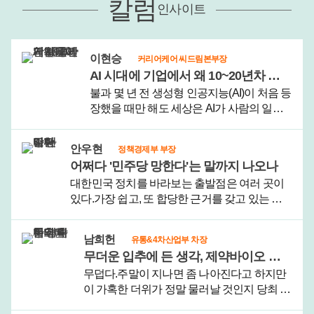
칼럼
인사이트
이현승
커리어케어 씨드림본부장
AI 시대에 기업에서 왜 10~20년차 중간간부들이 각광을 받게 됐을까
불과 몇 년 전 생성형 인공지능(AI)이 처음 등
장했을 때만 해도 세상은 AI가 사람의 일자
리를 빠르게 대체할 것으로 예상했다.그러
나 AI가 기업 현장에서 본격 활용되면서 예
안우현
정책경제부 부장
상 밖의 상황이 전개되고 있다.미국에서는
어쩌다 '민주당 망한다'는 말까지 나오나
AI 도입 초기 대규모 감원을 실시했..
대한민국 정치를 바라보는 출발점은 여러 곳이
있다.가장 쉽고, 또 합당한 근거를 갖고 있는 출
발점은 대통령이다. 대한민국 헌법은 대통령중
심제를 채택하고 있고, 대통령이 최고권력자임
남희헌
유통&4차산업부 차장
을 부정하는 사람은 없다. 사촌이 땅을 사도 대통
무더운 입추에 든 생각, 제약바이오 하반기 훈풍 기대한다
령을 욕하던 시..
무덥다.주말이 지나면 좀 나아진다고 하지만
이 가혹한 더위가 정말 물러날 것인지 당최 상
상이 안 간다. 여름이 가고 가을 문턱에 접어