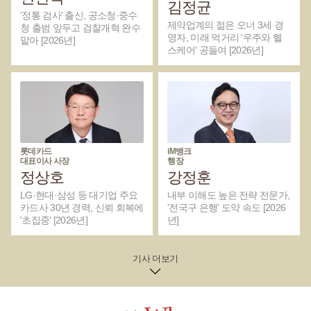
김정균
'정통 검사' 출신, 공소청·중수
제약업계의 젊은 오너 3세 경
청 출범 앞두고 검찰개혁 완수
영자, 미래 먹거리 '우주와 헬
맡아 [2026년]
스케어' 공들여 [2026년]
롯데카드
iM뱅크
대표이사 사장
행장
정상호
강정훈
LG·현대·삼성 등 대기업 주요
내부 이해도 높은 전략 전문가,
카드사 30년 경력, 신뢰 회복에
'전국구 은행' 도약 속도 [2026
'초집중' [2026년]
년]
기사 더보기