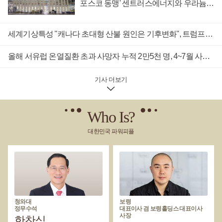
포스코 동맹' 센트러스에너지와 우라늄
고 있다.카린 이머구트 미국 메릴랜드주 연방지방법원 판사는
계약 체결
판결문을 통해 '미국 의회는 국방부가 에너지 프로젝트로 인해
발생하는 국가 안보 우려를 평가하도록 하는 법적 체계를 확립
세계기상특성 "캐나다 초대형 산불 원인은 기후변화", 트럼프 "산림 관리 미흡" 주장에 반론
했고 국방부도 자국 기관에 구속력을 갖는 자체 규정을 공포한
바 있다'며 '국방부는 이러한 법적 체계 안에서 어느 부분을 따를
올해 서유럽 온열질환 초과 사망자 누적 2만5천 명, 4~7월 사이에 집중 발생
지 취사선택할 수 없다'고 강조했다.이어 '국방부는 검토 과정을
통제하는 다양한 법적, 규제적 기한을 포함해 전체 체계를 준수
해야 할 것'이라고 덧붙였다.미국청정에너지협회에 따르면 국
기사 더보기
방부의 검토 지연으로 인해 약 500억 달러(약 72조 원) 규모 투자
와 15만 개의 일자리가 사라질 위험에 처한 것으로 추산된다.블
룸버그는 이번 판결과 관련해 국방부에 논평을 요청했으나 답
Who Is?
변을 받지 못했다고 전했다. 손영호 기자
대한민국 파워피플
청와대
보령
정무수석
대표이사 겸 보령홀딩스 대표이사
사장
한찬식