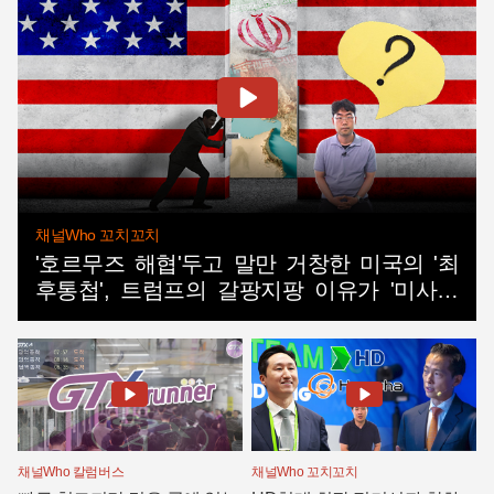
채널Who 꼬치꼬치
'호르무즈 해협'두고 말만 거창한 미국의 '최
후통첩', 트럼프의 갈팡지팡 이유가 '미사일
품귀'?
채널Who 칼럼버스
채널Who 꼬치꼬치