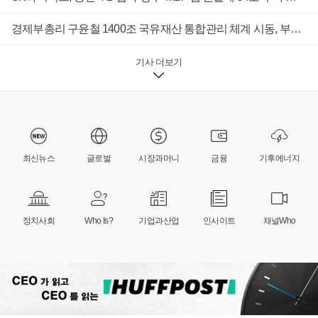
경제부총리 구윤철 1400조 국유재산 통합관리 체계 시동, 부처 칸막이 넘을 조정력 시험대
기사 더보기
최신뉴스
글로벌
시장과머니
금융
기후에너지
정치사회
Who Is?
기업과산업
인사이트
채널Who