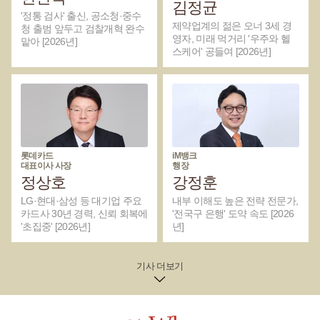
김정균
'정통 검사' 출신, 공소청·중수
제약업계의 젊은 오너 3세 경
청 출범 앞두고 검찰개혁 완수
영자, 미래 먹거리 '우주와 헬
맡아 [2026년]
스케어' 공들여 [2026년]
롯데카드
iM뱅크
대표이사 사장
행장
정상호
강정훈
LG·현대·삼성 등 대기업 주요
내부 이해도 높은 전략 전문가,
카드사 30년 경력, 신뢰 회복에
'전국구 은행' 도약 속도 [2026
'초집중' [2026년]
년]
기사 더보기