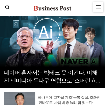
네이버 혼자서는 빅테크 못 이긴다, 이해
진 엔비디아 두나무 연합으로 '소버린 AI'
확장
하나투어 '고환율 기조' 극복 절실, 조좌진
'인바운드' 사업 비중 늘려 답 찾는다