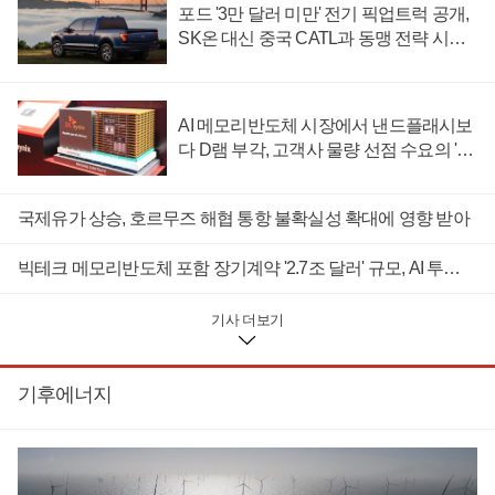
발표를 통해 텍사스주 록하트 시설에 설치된 오클로의 그로브
포드 '3만 달러 미만' 전기 픽업트럭 공개,
스 시험 원자로가 전날 임계 상태에 도달했다고 밝혔다.임계 상
SK온 대신 중국 CATL과 동맹 전략 시험
태는 핵분열 연쇄 반응이 외부 지원 없이 지속되는 상태다. 원전
대
운영사는 임계 상태에 도달한 원자로를 안전하게 제어해 운영
할 수 있다.그로브스 시험 원자로는 의료용 동위 원소와 첨단 제
조, 과학 연구, 우주 개발, 국가안보 등에 활용할 동위 원소 생산
AI 메모리반도체 시장에서 낸드플래시보
을 목표로 하는 상업용 소형모듈원자로 개발에 활용된다.오클
다 D램 부각, 고객사 물량 선점 수요의 '우
로는 미국 에너지부 원자로 시범 프로그램에 참여하고 있다.미
선순위'
국 트럼프 정부는 지난해 6월18일 국립 연구소 외부 부지에서
첨단 원자로를 건설하고 운영할 수 있도록 허용하는 원자로 시
국제유가 상승, 호르무즈 해협 통항 불확실성 확대에 영향 받아
범 프로그램을 발표했다. 기존 국립 연구소 내에 한정된 원자로
시험 권한을 민간 부지까지 확대했다.해당 프로그램에는 오클
빅테크 메모리반도체 포함 장기계약 '2.7조 달러' 규모, AI 투자 위축 우려와 반대 신호
로를 비롯해 안타레스뉴클리어와 발라 아토믹스, 디플로이어블
에너지와 알로아토믹스 등이 참여한다.미국 에너지부의 테드
개리시 원자력 담당 차관보는 발표 자료를 통해 "트럼프 대통령
기사 더보기
이 추진한 원자로 파일럿 프로그램 덕분에 오클로의 시험 원자
로가 미국 원자력 산업이 부활하는데 일부를 담당하게 됐다"며
"중요한 이정표를 달성한 오클로와 에너지부 및 연구 직원의 노
기후에너지
고에 찬사를 보낸다"고 말했다.2013년 설립된 오클로는 75메가
와트급 소형모듈형원자로 오로라를 개발해 2027년 상용화를
노리고 있다. 이 외에 300메가와트급 소형모듈원자로도 따로 개
발하고 있다.앞서 오클로는 지난해 5월23일 한수원과 오로라의
표준설계 및 개발과 검증에 협력하는 내용의 업무 협약을 맺었