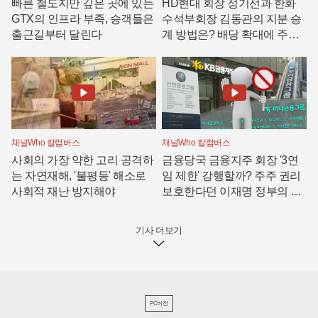
빠른 철도지만 깊은 곳에 있는
HD현대 회장 정기선과 한화
GTX의 인프라 부족, 승객들은
수석부회장 김동관의 지분 승
출근길부터 달린다
계 방법은? 배당 확대에 주식
담보대출 그리고 합병
채널Who 칼럼버스
채널Who 칼럼버스
사회의 가장 약한 고리 공격하
금융당국 금융지주 회장 '3연
는 자연재해, '불평등' 해소로
임 제한' 강행할까? 주주 권리
사회적 재난 방지해야
보호한다던 이재명 정부의 모
순
기사 더보기
PC버전