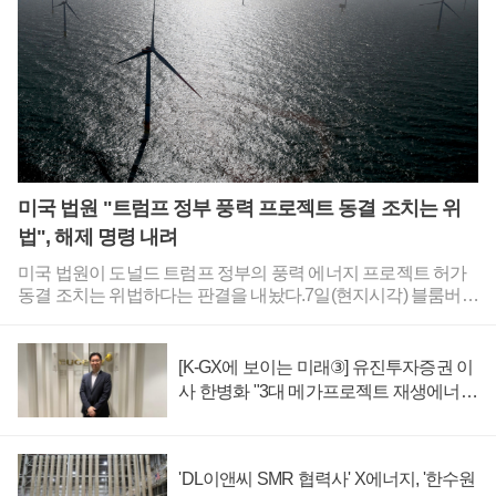
다.블룸버그는 오클로 시험 원자로를 다룬 6일자 기사를 통해
"오클로의 성과는 트럼프 정부의 규제 장벽 제거 노력이 새로운
핵 기술의 실현 가능성을 여는 데 도움이 되고 있음을 시사한
다"고 평가했다.이근호 기자
미국 법원 "트럼프 정부 풍력 프로젝트 동결 조치는 위
법", 해제 명령 내려
미국 법원이 도널드 트럼프 정부의 풍력 에너지 프로젝트 허가
동결 조치는 위법하다는 판결을 내놨다.7일(현지시각) 블룸버그
는 미국 메릴랜드주 연방지방법원이 미국 국방부에 풍력 프로
젝트 동결 조치를 해제하라고 명령했다고 보도했다.국방부는
올해 4월부터 국가 안보에 풍력 터빈이 위협이 된다는 것을 사
[K-GX에 보이는 미래③] 유진투자증권 이
유로 들어 풍력 프로젝트 관련 검토를 일체 중단했다.이번 소송
사 한병화 "3대 메가프로젝트 재생에너지
을 제기한 재생에너지 관련 단체들에 따르면 미국에서 풍력 프
만으로 충분, 원전 확충 근거 부족"
로젝트 허가를 받으려면 연방항공청(FAA)의 승인을 받아야 한
다. 연방항공청에 서류를 제출하려면 국방부의 사전 평가를 받
아야 하는데 국방부가 이를 거부하고 있는 것이다.이로 인해 25
'DL이앤씨 SMR 협력사' X에너지, '한수원
개 주에 걸쳐 100여 개가 넘는 풍력 프로젝트의 승인이 지연되