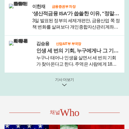
들었음을 알리는 절기 입추(立秋)가 왔으니 그
이한재
금융증권부 차장
저 조만간 날이 선선해지지 않을까 막연한 기
'생산적금융 ISA'가 씁쓸한 이유, "정말 자신 없습니까"
대를 할 뿐이다.견디기 ..
3일 발표된 정부의 세제개편안, 금융산업 쪽 정
책 변화를 살펴보다 개인종합자산관리계좌
(ISA) 사안에서 눈이 오래 머물렀다.새로운 ISA
가 생겨서다. 이름하여 '생산적금융 ISA.'평소
김승용
산업&IT부 부국장
생산적금융의 취지에 깊게 공감하고 필요하다
인생 세 번의 기회, 누구에게나 그 기회가 평등하게 오지 않는 나라
고 생각했지만 이른바 '..
누구나 태어나 인생을 살면서 세 번의 기회
가 찾아온다고 한다. 주역은 사람에게 18년
마다 큰 변화의 기회가 찾아온다고 풀이한
다. 18세, 36세, 54세를 전후로 인생의 변화가
기사 더보기
찾아온다는 것이다.그러나 이는 평균 수명이
60세에도 미치지 못하던 먼 옛날..
Who
채널