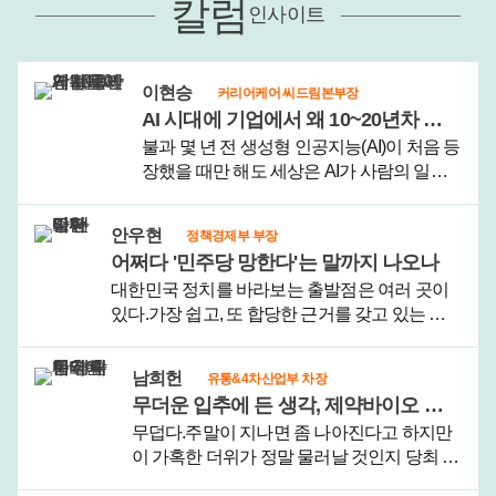
칼럼
인사이트
이현승
커리어케어 씨드림본부장
AI 시대에 기업에서 왜 10~20년차 중간간부들이 각광을 받게 됐을까
불과 몇 년 전 생성형 인공지능(AI)이 처음 등
장했을 때만 해도 세상은 AI가 사람의 일자
리를 빠르게 대체할 것으로 예상했다.그러
나 AI가 기업 현장에서 본격 활용되면서 예
안우현
정책경제부 부장
상 밖의 상황이 전개되고 있다.미국에서는
어쩌다 '민주당 망한다'는 말까지 나오나
AI 도입 초기 대규모 감원을 실시했..
대한민국 정치를 바라보는 출발점은 여러 곳이
있다.가장 쉽고, 또 합당한 근거를 갖고 있는 출
발점은 대통령이다. 대한민국 헌법은 대통령중
심제를 채택하고 있고, 대통령이 최고권력자임
남희헌
유통&4차산업부 차장
을 부정하는 사람은 없다. 사촌이 땅을 사도 대통
무더운 입추에 든 생각, 제약바이오 하반기 훈풍 기대한다
령을 욕하던 시..
무덥다.주말이 지나면 좀 나아진다고 하지만
이 가혹한 더위가 정말 물러날 것인지 당최 상
상이 안 간다. 여름이 가고 가을 문턱에 접어