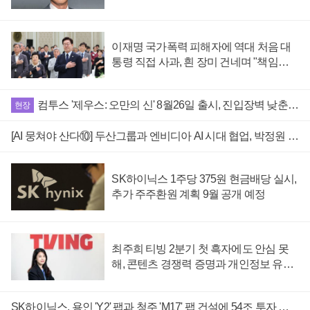
이재명 국가폭력 피해자에 역대 처음 대
통령 직접 사과, 흰 장미 건네며 "책임엔
유효기간 없다"
컴투스 '제우스: 오만의 신' 8월26일 출시, 진입장벽 낮춘 MMORPG 내걸어
현장
[AI 뭉쳐야 산다⑩] 두산그룹과 엔비디아 AI 시대 협업, 박정원 에너지·로보틱스·반도체 소재 아우르다
SK하이닉스 1주당 375원 현금배당 실시,
추가 주주환원 계획 9월 공개 예정
최주희 티빙 2분기 첫 흑자에도 안심 못
해, 콘텐츠 경쟁력 증명과 개인정보 유출
수습 '진행형'
SK하이닉스, 용인 'Y2' 팹과 청주 'M17' 팹 건설에 54조 투자 결정