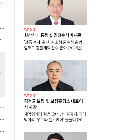
사
메모리반도체 포함 장기계약 '2.7조 달러' 규모, AI 투자 위축 우려와 반대 신호
Who Is?
한찬식 대통령실 민정수석비서관
 인프라 확대 가능성"
'정통 검사' 출신, 공소청·중수청 출범
앞두고 검찰개혁 완수 맡아 [2026년]
했
Who Is?
김정균 보령 및 보령홀딩스 대표이
원 '대출 대란' 해결 과제 안아, 잔금·중도금·이주비 대출 길 열어주나
사 사장
제약업계의 젊은 오너 3세 경영자, 미래
지금이 중국과 벌어진 격차 따라갈 골든타임", 로봇업계 "로봇 파운드리 산업 성장축으로 육성해야"
먹거리 '우주와 헬스케어' 공들여 [2026
년]
 공사대금 지급보증 의무화, 공정위원장 주병기 '직불 사각지대' 없앤다