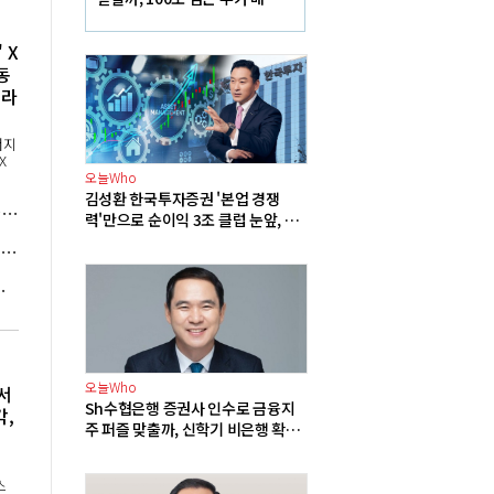
재원에 쏠리는 눈
 X
동
우라
너지
X
.
오늘Who
김성환 한국투자증권 '본업 경쟁
세계기상특성 "캐나다 초대형 산불 원인은 기후변화", 트럼프 "산림 관리 미흡" 주장에 반론
력'만으로 순이익 3조 클럽 눈앞, 한
국금융지주 경영승계 길 여는 '공신'
해 서유럽 온열질환 초과 사망자 누적 2만5천 명, 4~7월 사이에 집중 발생
는 위법", 해제 명령 내려
오늘Who
서
Sh수협은행 증권사 인수로 금융지
,
주 퍼즐 맞출까, 신학기 비은행 확장
속도전
스