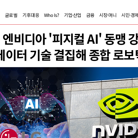
글로벌
기후대응
Who Is?
기업·산업
금융
시장·머니
시민·경
G 엔비디아 '피지컬 AI' 동맹 
데이터 기술 결집해 종합 로