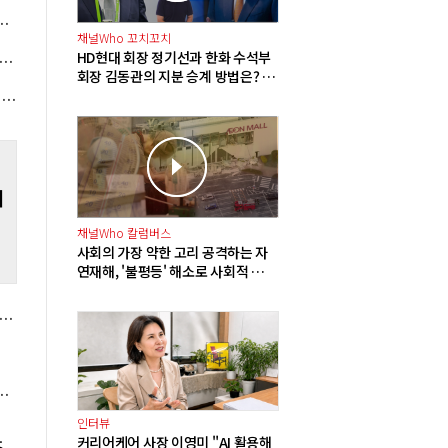
I
개선 기대, 티빙 첫 흑자에 TV광고 반등도 눈앞"
용
채널Who 꼬치꼬치
'고
HD현대 회장 정기선과 한화 수석부
유플러스 건설 중 파주 AI 데이터센터 완공되면 수익성 개선 견인 전망"
회장 김동관의 지분 승계 방법은? 배
당 확대에 주식담보대출 그리고 합
롯데쇼핑 2분기 영업이익 899억으로 121% 증가, 국내외 백화점 사업 호조
병
버
채널Who 칼럼버스
사회의 가장 약한 고리 공격하는 자
연재해, '불평등' 해소로 사회적 재
난 방지해야
 상반기 중국 제외 세계 점유율 27.6%, 전년보다 9.6%p 감소
미국 '스태그플레이션' 우려에 투자심리 위축
인터뷰
커리어케어 사장 이영미 "AI 활용해
즈