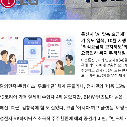
통신사 'AI 맞춤 요금제'
가 유도 일색, 10월 시행
'최적요금제 고지제도'
요금인하 취지 무색해질
이동통신 3사가 인공지능(AI)을
용해 가입자에게 맞춤형 요금
추천하고 있지만, 실제로는 현
보다 비싼 요금제를 우선 제시
는 사례가 적지 않은 것으로 나
배달의민족·쿠팡
났다.정부가 오는 10월부터 가
통신비 부담을 낮추기 위해 이
자에 '최적 요금..
BYD코리아 가격 앞세워 수입차 4위 올랐지만, BMW·벤츠보다 높은 공
이해진 '측근' 김창욱에 힘 또 실었다, 크림 '아시아 허
삼성전자 SK하이닉스 소극적 주주환원에 해외 증권