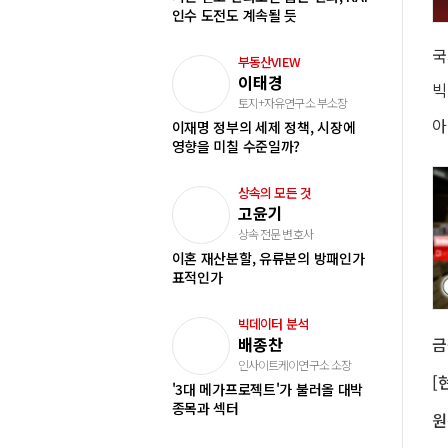
인수 도전도 계속될 듯
국
부동산VIEW
이태경
토지+자유연구소 부소장
이재명 정부의 세제 정책, 시장에
영향을 미칠 수준일까?
상속의 모든 것
고윤기
상속 전문 변호사
이혼 재산분할, 유류분의 방패인가
표적인가
빅데이터 분석
배종찬
인사이트케이연구소 소장
'3대 메가프로젝트'가 불러올 대박
종목과 섹터