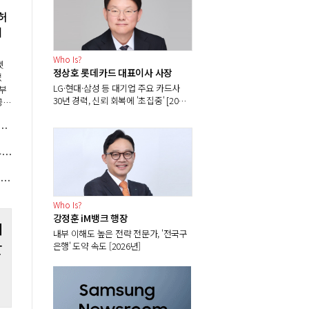
허
대
Who Is?
넷
정상호 롯데카드 대표이사 사장
었
LG·현대·삼성 등 대기업 주요 카드사
부
30년 경력, 신뢰 회복에 '초집중' [2026
공급
년]
트
12조 가시권, 이한우 목동아파트단지 재건축에서 '기념비적 성적' 겨냥
의를
비용
보험업계 퇴직연금 경쟁력 추락 비상, '수수료 무료' 'AI 확대'로 점유율 사수 안간힘
J올리브영 일본 온라인 시장 공략 속도, 이선정 한국 성공모델 이식으로 차별화 승부
Who Is?
강정훈 iM뱅크 행장
테
내부 이해도 높은 전략 전문가, '전국구
잘
은행' 도약 속도 [2026년]