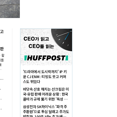
 고
의
 판
 활
제를
재
하
'드라마에서 도시락까지' IP 키
타
운 CJ ENM : 티빙도 웃고 커머
이츠 '무료배달' 체계 흔들리나, 정치권의 '비용 15% 상한제' 예의주시
계
스도 뛰었다
용
임비에 소비자 불만 폭발
바닷속 산호 해치는 선크림은 미
국·유럽 판매 어려운 상황 : 한국
브 플랫폼' 야망에 네이버 뒷배 자처
콜마가 규제 뚫기 위한 '독성 테
스트' 통과했다
삼성전자 SK하이닉스 '파격 주
가 비판, "반도체 호황 지속성 의문"
주환원'으로 투심 달래고 주가도
받칠까, 100조 넘는 추가 배당