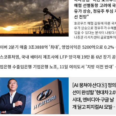
해협 선별통항 고려에 
유가 상승, 정유주 투심 
선 전망"
호르무즈 해협 갈등에 따른 국
유가 상승으로 정유주가 수혜
입을 수 있다는 분석이 나왔다.
나증권 리서치센터 글로벌투
석실은 7일 "이란이 호르무즈 
네이버 2분기 매출
협 통항 규제 법안 추진을 검토
다는 소식에 국제유가가 상승
다"며 "국제유가 반등에 ..
포스코퓨
산업은행 수출입은행 기업은행 
[AI 뭉쳐야 산다⑤] 정의
선이 완성할 '현대차 2.0
시대, 엔비디아·구글 날
개 달고 피지컬AI 모빌
티 선두기업 도약