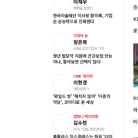
이재우
재팬올 발행인
한국미술재단 이사장 황의록, 기업
은 상상력으로 진화한다
기자의 눈
장은파
유통&성장기업부 기자
청년 탈모약 지원에 건강보험 만능
아냐, 찾아보면 선택지 많다
CINE 레시피
이현경
영화평론가
'와일드 씽' '해치지 않아' '이층의
악당', 코미디로 본 세상
하
컴퍼니 백브리핑
김수헌
MTN 기업&경영센터장
홈플러스 익스프레스는 하림 '더미