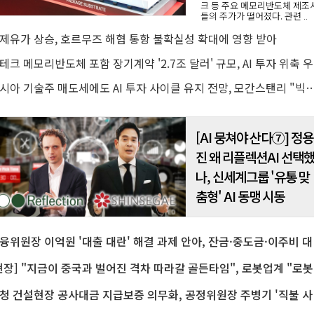
크 등 주요 메모리반도체 제조
들의 주가가 떨어졌다. 관련 ..
제유가 상승, 호르무즈 해협 통항 불확실성 확대에 영향 받아
빅테크 
아시아 기술주 매도세에도 AI 투자 사이클 유지 전망, 모간스탠리 "빅테크
[AI 뭉쳐야 산다⑦] 정용
진 왜 리플렉션AI 선택
나, 신세계그룹 '유통 맞
춤형' AI 동맹 시동
금융위원장 이억
[현장] "
원청 건설현장