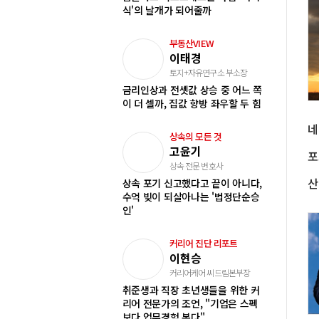
식'의 날개가 되어줄까
부동산VIEW
이태경
토지+자유연구소 부소장
금리인상과 전셋값 상승 중 어느 쪽
이 더 셀까, 집값 향방 좌우할 두 힘
상속의 모든 것
고윤기
상속 전문 변호사
상속 포기 신고했다고 끝이 아니다,
수억 빚이 되살아나는 '법정단순승
인'
커리어 진단 리포트
이현승
커리어케어 씨드림본부장
취준생과 직장 초년생들을 위한 커
리어 전문가의 조언, "기업은 스펙
보다 업무경험 본다"