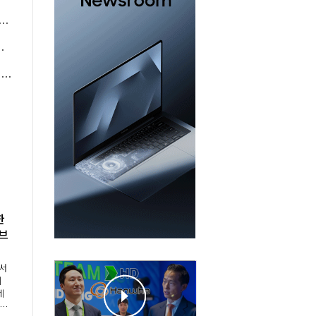
028년 초과배당 검토", 디앤디플랫폼리츠 "세미콜론 문래 매각으로 특별배당"
경영권 갈등 불씨 되살아나나
NH투자 "다음주 코스피 6000~7000 전망, 외국인 수급은 주주환원이 변수"
한
 브
 서
이
네
콘퍼