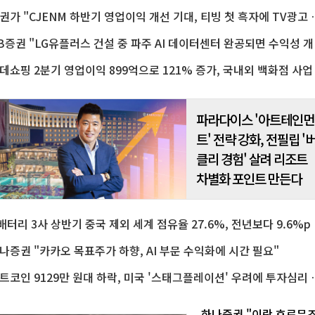
런스 콜에서 '6월25일 출시된 A
증권가 "CJENM 하반기 영업이익 
탭은 8월 초 기준 월간 활성 이
자 수(MAU) 1천만 명을 넘겼다
밝혔다.'AI 탭'은 이..
KB증권 "LG
파라다이스 '아트테인먼
트' 전략 강화, 전필립 '
클리 경험' 살려 리조트
차별화 포인트 만든다
K배터리 3사
나증권 "카카오 목표주가 하향, AI 부문 수익화에 시간 필요"
비트코인 9129만 원대 하락, 
하나증권 "이란 호르무