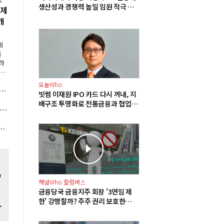
생산성과 경쟁력 높일 임원 적극 영
국제
입해야"
개
제
를
하
자분
해
오늘Who
 3조3888억 '최대', 영업이익은 5200억으로 0.2% 감소
한
빗썸 이재원 IPO 카드 다시 꺼내, 지
했
배구조 투명화로 전통금융과 협업
처엠, 국내 배터리 제조사에 LFP 양극재 19만 톤 6년 장기 공급 합의
확대 기반 다진다
노조, 11일 여의도서 '지방 이전 반대' 결의대회
'
채널Who 칼럼버스
금융당국 금융지주 회장 '3연임 제
한' 강행할까? 주주 권리 보호한다던
리
이재명 정부의 모순