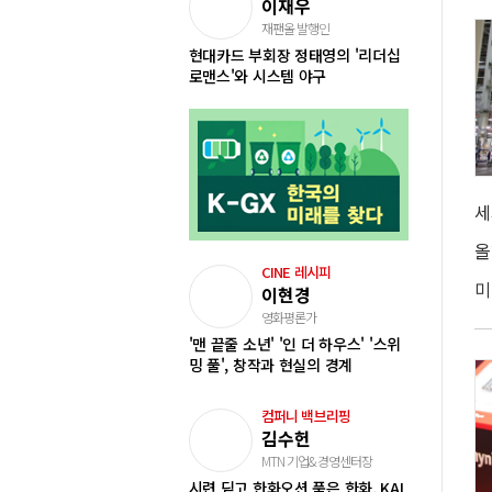
이재우
재팬올 발행인
현대카드 부회장 정태영의 '리더십
로맨스'와 시스템 야구
CINE 레시피
이현경
영화평론가
'맨 끝줄 소년' '인 더 하우스' '스위
밍 풀', 창작과 현실의 경계
컴퍼니 백브리핑
김수헌
MTN 기업&경영센터장
시련 딛고 한화오션 품은 한화, KAI