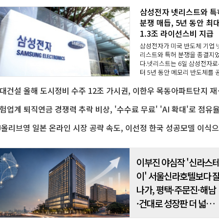
삼성전자 넷리스트와 특
분쟁 매듭, 5년 동안 최
1.3조 라이선스비 지급
삼성전자가 미국 반도체 기업 
리스트와 특허 분쟁을 종결지
다.넷리스트는 6일 삼성전자로
터 5년 동안 메모리 반도체를 
받고 넷리스트의 모든 특허 포
현대건설 올해 도시정비 수주 
폴리오를 이용하도록 하는 합
체결했다고 밝혔다.라이선스 
은 최대 1조3천억 원에..
C
이부진 야심작 '신라스
이' 서울신라호텔보다 
나가, 평택·주문진·해남
·건대로 성장판 더 넓힌
다