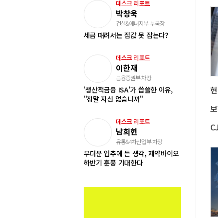
데스크 리포트
박창욱
건설&에너지부 부국장
세금 때려서는 집값 못 잡는다?
데스크 리포트
이한재
금융증권부 차장
'생산적금융 ISA'가 씁쓸한 이유,
"정말 자신 없습니까"
데스크 리포트
남희헌
유통&4차산업부 차장
무더운 입추에 든 생각, 제약바이오
하반기 훈풍 기대한다