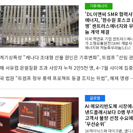
기후에너지
'DL이앤씨 SMR 협력사'
에너지, '한수원 포스코 
맹' 센트러스에너지와 
늄 계약 체결
미국 핵연료 기업 센트러스에
가 소형모듈원전(SMR) 개발사 
에너지와 저농축우라늄(LEU) .
올
미국 법원 "트럼프 정부 풍력 프로젝트 동결 조치
글로벌
AI 메모리반도체 시장에
낸드플래시보다 D램 부각
고객사 물량 선점 수요에
'우선순위'
SK하이닉스와 마이크론, 샌디