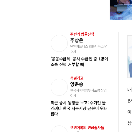
주변의 법률산책
주상은
윈앤파트너스 법률사무소 변
호사
'공동수급체' 공사 수급인 중 1명이
소송 진행 거부할 때
특별기고
양춘승
한국사회책임투자포럼 상임
이사
최근 증시 동향을 보고: 주가만 올
리려다 한국 자본시장 근본이 위태
롭다
경영어록의 연금술사들