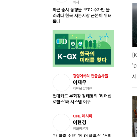
이사
최근 증시 동향을 보고: 주가만 올
리려다 한국 자본시장 근본이 위태
롭다
경영어록의 연금술사들
이재우
재팬올 발행인
현대카드 부회장 정태영의 '리더십
로맨스'와 시스템 야구
CINE 레시피
이현경
영화평론가
'맨 끝줄 소년' '인 더 하우스' '스위