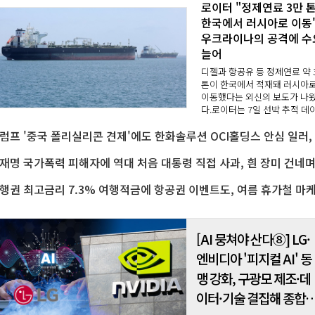
로이터 "정제연료 3만 
한국에서 러시아로 이동"
우크라이나의 공격에 수
늘어
디젤과 항공유 등 정제연료 약 
톤이 한국에서 적재돼 러시아
이동했다는 외신의 보도가 나
다.로이터는 7일 선박 추적 데
와 관계자의 말을 인용해 7월 
트
한국에서 러시아로 약 3만 톤의
제연료가 운송됐다고 보도했다
산 컨테이너항의 ..
[AI 뭉쳐야 산다⑧] LG·
엔비디아 '피지컬 AI' 동
맹 강화, 구광모 제조·데
이터·기술 결집해 종합