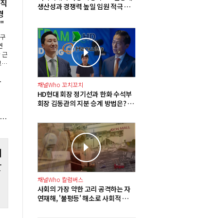
발직
생산성과 경쟁력 높일 임원 적극 영
경
입해야"
"
특구
연
 근
고
로시
금 300만 원
도
채널Who 꼬치꼬치
림
HD현대 회장 정기선과 한화 수석부
회장 김동관의 지분 승계 방법은? 배
당 확대에 주식담보대출 그리고 합
V 2분기 영업이익 115억으로 568.0% 증가, 기술 특별관 수익성 개선
병
테
잘
채널Who 칼럼버스
사회의 가장 약한 고리 공격하는 자
연재해, '불평등' 해소로 사회적 재
난 방지해야