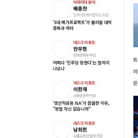
빅데이터 분석
배종찬
인사이트케이연구소 소장
'3대 메가프로젝트'가 불러올 대박
종목과 섹터
데스크 리포트
안우현
정책경제부 부장
어쩌다 '민주당 망한다'는 말까지
나오나
데스크 리포트
이한재
금융증권부 차장
'생산적금융 ISA'가 씁쓸한 이유,
"정말 자신 없습니까"
데스크 리포트
남희헌
유통&4차산업부 차장