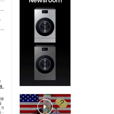
AI 뭉쳐야 산다⑩] 두산그룹과 엔비디아 AI 시대 협업, 박정원 에너지·로보틱스·반도체 소재 아우르다
9월 공개 예정
정부 '제3자 기업승계' 세제지원 확대, 정진완 우리은행 '생산적 기업승계' 지원 체계 힘 받는다
농
원,
"
려움
을
 가
재해