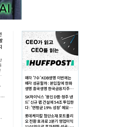
전
발
지
산
중
산
부
매각 '7수' KDB생명 이번에는
고
매각 성공할까 : 본입찰에 한화
 호재로 볕드나
전
생명 흥국생명 한국금융지주가
재
최종 인수제안서 냈다
미국 클래리티 법안 지연에 비트코인 시세 안갯속, 단기 충격 우려해도 성장 기대감은 여전
SK하이닉스 '용인 D램-청주 낸
드' 신규 팹 건설에 54조 투입한
다 : '연평균 19% 성장' 메모리
수요 대응해 AI 인프라 시장 핵
롯데케미칼 첨단소재 포트폴리
드' 사업 비중 늘려 답 찾는다
심플레이어로
오 전환 효과로 2분기 영업이익
1101억으로 흑자전환 성공 : 대