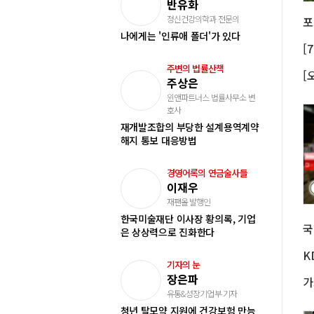
반유화
정신건강의학과 전문의
나에게는 '인류애 폴더'가 있다
주변의 법률산책
주상은
윈앤파트너스 법률사무소 변
호사
재개발조합의 부당한 설계용역계약
해지 통보 대응방법
경영어록의 연금술사들
이재우
재팬올 발행인
한국미술재단 이사장 황의록, 기업
은 상상력으로 진화한다
K
기자의 눈
장은파
유통&성장기업부 기자
청년 탈모약 지원에 건강보험 만능