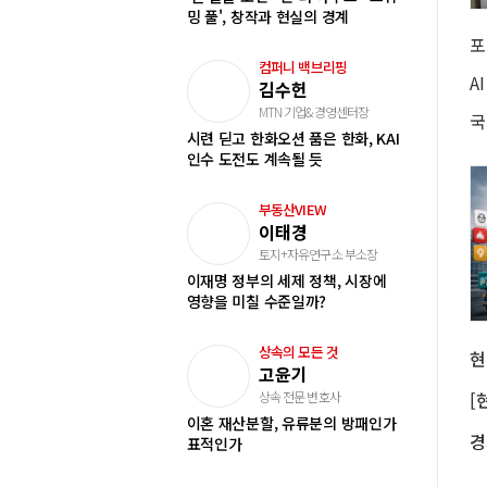
밍 풀', 창작과 현실의 경계
컴퍼니 백브리핑
김수헌
MTN 기업&경영센터장
국
시련 딛고 한화오션 품은 한화, KAI
인수 도전도 계속될 듯
부동산VIEW
이태경
토지+자유연구소 부소장
이재명 정부의 세제 정책, 시장에
영향을 미칠 수준일까?
상속의 모든 것
고윤기
상속 전문 변호사
이혼 재산분할, 유류분의 방패인가
표적인가