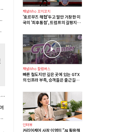
 등
널과 포스코DX 지분 일부 매각, 투자 재원 2조5천억 확보
을
채널Who 꼬치꼬치
 농
'호르무즈 해협'두고 말만 거창한 미
정상화될 때까지 장바구니에 홈플러스 담아달라"
국의 '최후통첩', 트럼프의 갈팡지팡
이유가 '미사일 품귀'?
인 매도세에 6250선 약보합 마감
했
채널Who 칼럼버스
빠른 철도지만 깊은 곳에 있는 GTX
의 인프라 부족, 승객들은 출근길부
터 달린다
국힘 윤리위 '돌려차기 발언' 서범수·진종오 징계 착수, 윤리위원 2명은 사퇴
여
 6753억으로 66.9% 늘어, 민수용 미수금은 13.5조
인터뷰
커리어케어 사장 이영미 "AI 활용해