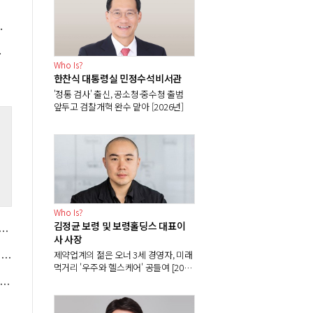
CATL과 동맹 전략 시험대
의 '우선순위'
Who Is?
한찬식 대통령실 민정수석비서관
'정통 검사' 출신, 공소청·중수청 출범
앞두고 검찰개혁 완수 맡아 [2026년]
%
Who Is?
김정균 보령 및 보령홀딩스 대표이
베스트셀러 톱10에서 싼타페만 자리매김, 그랜저·아반떼 '세단 쌍끌이'로 내수 방어
사 사장
제약업계의 젊은 오너 3세 경영자, 미래
[현장] 컴투스 '제우스: 오만의 신' 8월26일 출시, 진입장벽 낮춘 MMORPG 내걸어
먹거리 '우주와 헬스케어' 공들여 [2026
년]
 구윤철 1400조 국유재산 통합관리 체계 시동, 부처 칸막이 넘을 조정력 시험대