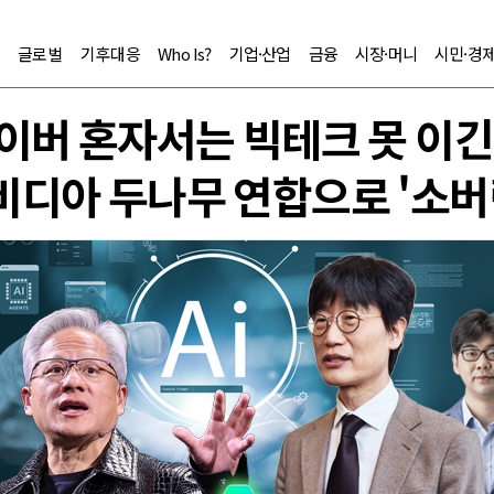
글로벌
기후대응
Who Is?
기업·산업
금융
시장·머니
시민·경
이버 혼자서는 빅테크 못 이
디아 두나무 연합으로 '소버린