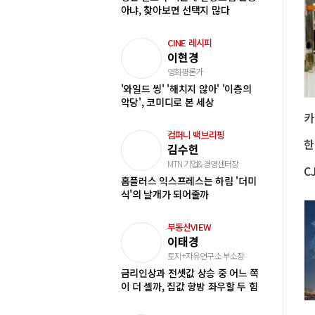
아냐, 찾아보면 선택지 많다
CINE 레시피
이현경
영화평론가
'와일드 씽' '해치지 않아' '이층의
악당', 코미디로 본 세상
컴퍼니 백브리핑
한
김수헌
MTN 기업&경영센터장
홈플러스 익스프레스는 하림 '더미
식'의 날개가 되어줄까
부동산VIEW
이태경
토지+자유연구소 부소장
금리인상과 전셋값 상승 중 어느 쪽
이 더 셀까, 집값 향방 좌우할 두 힘