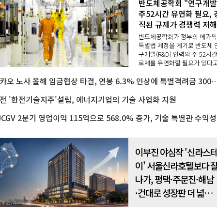
반도체공학회 "연구개
주52시간 유연화 필요, 
직된 규제가 경쟁력 저해
반도체공학회가 정부의 메가
특별법 제정을 계기로 반도체 
구개발(R&D) 인력의 주 52시간
로제를 유연화할 필요가 있다
밝혔다.일률적이고 경직된 근
카카오 노사 올해 임금협상 타결, 연봉 6.3% 인상에 특별격려
간 규제가 국가 핵심 산업인 반
체 기술 경쟁력을 저해하는 걸
돌이 되고 있다는 ..
전 '한전기술지주'설립, 에너지기업의 기술 사업화 지원
CJCG
이부진 야심작 '신라스
이' 서울신라호텔보다 
나가, 평택·주문진·해남
·건대로 성장판 더 넓힌
다