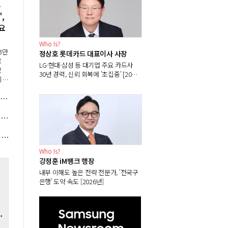
톤
,
요
Who Is?
3만
정상호 롯데카드 대표이사 사장
로
LG·현대·삼성 등 대기업 주요 카드사
왔
30년 경력, 신뢰 회복에 '초집중' [2026
이터
년]
말
럼프 '중국 폴리실리콘 견제'에도 한화솔루션 OCI홀딩스 안심 일러, 관세정책 뒤바뀔지 촉각
 정
.울
이재명 국가폭력 피해자에 역대 처음 대통령 직접 사과, 흰 장미 건네며 "책임엔 유효기간 없다"
은행권 최고금리 7.3% 여행적금에 항공권 이벤트도, 여름 휴가철 마케팅 경쟁 '활활'
Who Is?
강정훈 iM뱅크 행장
내부 이해도 높은 전략 전문가, '전국구
은행' 도약 속도 [2026년]