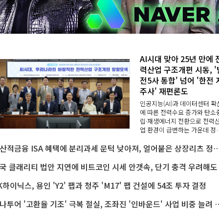
AI시대 맞아 25년 만에 
력산업 구조개편 시동, '
전5사 통합' 넘어 '한전 
주사' 재편론도
인공지능(AI)과 데이터센터 확
에 따른 전력수요 증가와 탄소
립·재생에너지 전환으로 전력
업 환경이 급변하는 가운데 정
가 발전5사 구조개편을 추진하
생산적금융 ISA 혜택에 분리과세 문턱 낮아져, 얼어붙은 상장리츠 정책
있다.여당에서는 이를 넘어 한
을 중심으로 전력산업 전반을 
설계하자는 구상이 제..
K하이닉스, 용인 'Y2' 팹과 청주 'M17' 팹 건설에 54조 투자 결정
하나투어 '고환율 기조' 극복 절실, 조좌진 '인바운