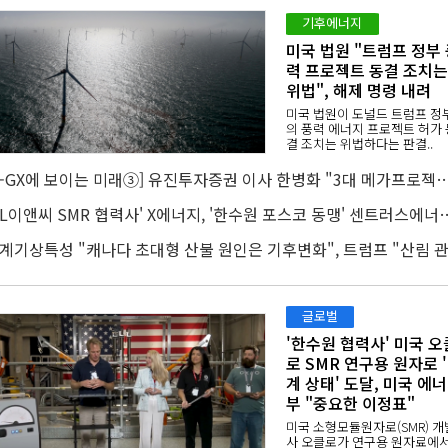
기후에너지
미국 법원 "트럼프 정부 
력 프로젝트 동결 조치는
위법", 해제 명령 내려
미국 법원이 도널드 트럼프 정
의 풍력 에너지 프로젝트 허가 
결 조치는 위법하다는 판결..
[K-GX에 보이는 미래③] 유진투자증권 이사 한병화 "3대 메가프로젝트 재생에너지만으로 충
'DL이앤씨 SMR 협력사' X에너지, '한수원 포스코 
글로벌
'한수원 협력사' 미국 오
로 SMR 연구용 원자로 
계 상태' 도달, 미국 에
부 "중요한 이정표"
미국 소형모듈원자로(SMR) 개
사 오클로가 연구용 원자료에