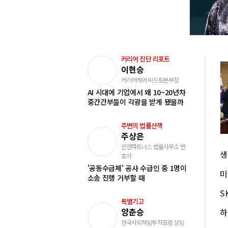
커리어 진단 리포트
이현승
커리어케어 씨드림본부장
AI 시대에 기업에서 왜 10~20년차
중간간부들이 각광을 받게 됐을까
주변의 법률산책
주상은
윈앤파트너스 법률사무소 변
호사
'공동수급체' 공사 수급인 중 1명이
소송 진행 거부할 때
S
특별기고
양춘승
한국사회책임투자포럼 상임