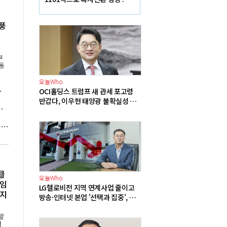
산·여수 사업재편으로 체질개
선 속도 높인다
풍
부
동
오늘Who
분, 원전 확충 근거 부족"
OCI홀딩스 트럼프 새 관세 포고령
반갑다, 이우현 태양광 불확실성 해
동맹' 센트러스에너지와 우라늄 계약 체결
소로 어깨 가벼워져
세계기상특성 "캐나다 초대형 산불 원인은 기후변화", 트럼프 "산림 관리 미흡" 주장에 반론
클
오늘Who
'임
LG헬로비전 지역 연계사업 줄이고
너지
방송·인터넷 본업 '선택과 집중', 송
구영 3분기 실적 반등 정조준
발
서