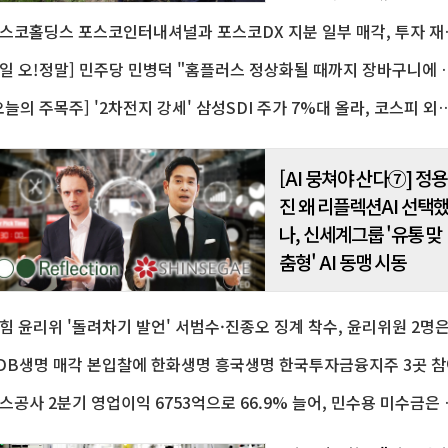
자금 3천억 원을 긴급 투입하는
포스코홀딩스 포스코인터내셔
범농협 차원의 종합 지원대책
추진한다고 7일 밝혔다.강호동
협중앙회장은 이날..
[7일 오!정말] 민주당 민병덕 "홈플러스 
[오늘의 주목주] '2차전지 강세' 삼성SDI 주가 7%대 올라, 코스피 외국
[AI 뭉쳐야 산다⑦] 정용
진 왜 리플렉션AI 선택
나, 신세계그룹 '유통 맞
춤형' AI 동맹 시동
DB생명 매각 본입찰에 한화생명 흥국생명 한국투자금융지주 3곳 참
가스공사 2분기 영업이익