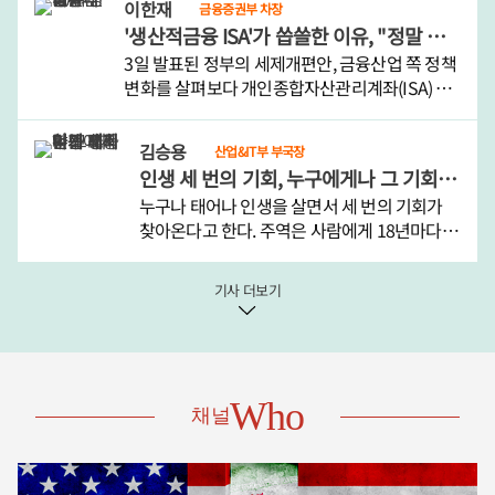
이한재
금융증권부 차장
날이 선선해지지 않을까 막연한 기대를 할 뿐이
'생산적금융 ISA'가 씁쓸한 이유, "정말 자신 없습니까"
다.견디기 ..
3일 발표된 정부의 세제개편안, 금융산업 쪽 정책
변화를 살펴보다 개인종합자산관리계좌(ISA) 사
안에서 눈이 오래 머물렀다.새로운 ISA가 생겨서
다. 이름하여 '생산적금융 ISA.'평소 생산적금융의
김승용
산업&IT부 부국장
취지에 깊게 공감하고 필요하다고 생각했지만 이
인생 세 번의 기회, 누구에게나 그 기회가 평등하게 오지 않는 나라
른바 '..
누구나 태어나 인생을 살면서 세 번의 기회가
찾아온다고 한다. 주역은 사람에게 18년마다 큰
변화의 기회가 찾아온다고 풀이한다. 18세, 36
세, 54세를 전후로 인생의 변화가 찾아온다는
기사 더보기
것이다.그러나 이는 평균 수명이 60세에도 미치
지 못하던 먼 옛날..
Who
채널