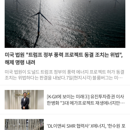
우위까지 갖춘 중국 전기차 업체와의 협업이 세계 시장에서 경쟁력
을 확보하기 위해 불가피하다는 평가가 나온다.태국 최대 자동차 부
품업체 아피코의 엽스위춘 창립자 겸 최고경영자(CEO)는 지난 7월
8일 닛케이아시아와 인터뷰에서 "중국 전기차 업체와 협력하지 않
으면 생존하기 어렵다"고 강조했다.BYD와 지리자동차를 비롯한 중
국 업체가 세계 완성차 기업과 전기차를 함께 개발하고 있다. <그래
픽 챗GPT로 제작>◆ 중국 전기차 내수 성장 둔화, 해외 협업으로 활
로 찾아중국 전기차 업체가 해외 기업과 협력을 확대하는 배경에는
정부 보조금 축소로 내수 판매가 감소해 해외 시장 중요성이 커졌다
미국 법원 "트럼프 정부 풍력 프로젝트 동결 조치는 위법",
는 점이 자리한다.사우스차이나모닝포스트 보도에 따르면 중국 정
해제 명령 내려
부는 신차 구매시 1만5천 위안(약 310만 원)을 정액으로 돌려주던
보상 판매 프로그램을 올해 초부터 구매 가격의 10% 정률제로 축소
미국 법원이 도널드 트럼프 정부의 풍력 에너지 프로젝트 허가 동결
했다.이 시기와 맞물려 중국 내 전기차 판매가 급감했다.사우스차이
조치는 위법하다는 판결을 내놨다.7일(현지시각) 블룸버그는 미국
나모닝포스트는 중국승용차협회(CPCA)의 자료를 인용해 올해 상
메릴랜드주 연방지방법원이 미국 국방부에 풍력 프로젝트 동결 조
반기 중국 내 전기차 판매량이 470만 대로 지난해 같은 기간보다
치를 해제하라고 명령했다고 보도했다.국방부는 올해 4월부터 국가
14% 감소했다고 보도했다.이러한 판매 감소로 가격 경쟁이 더 치열
안보에 풍력 터빈이 위협이 된다는 것을 사유로 들어 풍력 프로젝트
[K-GX에 보이는 미래③] 유진투자증권 이사
해지며 전기차 업체의 수익성을 잠식하는 악순환이 이어지고 있다.
관련 검토를 일체 중단했다.이번 소송을 제기한 재생에너지 관련 단
한병화 "3대 메가프로젝트 재생에너지만으
중국자동차제조협회(CAAM)의 천스화 부비서장은 지난 7월11일 지
체들에 따르면 미국에서 풍력 프로젝트 허가를 받으려면 연방항공
로 충분, 원전 확충 근거 부족"
린성 창춘에서 열린 자동차 업계 콘퍼런스에서 "10만 위안(약 2100
청(FAA)의 승인을 받아야 한다. 연방항공청에 서류를 제출하려면 국
만 원)짜리 전기차 한 대를 판매해서 버는 순이익은 1500위안(약 31
방부의 사전 평가를 받아야 하는데 국방부가 이를 거부하고 있는 것
만5천 원)"이라며 "이익률이 1.5%에 불과하다"고 설명했다.더구나
이다.이로 인해 25개 주에 걸쳐 100여 개가 넘는 풍력 프로젝트의
'DL이앤씨 SMR 협력사' X에너지, '한수원 포
미국과 유럽연합(EU)이 중국산 전기차를 상대로 고율 관세를 부과
승인이 지연되고 있다.카린 이머구트 미국 메릴랜드주 연방지방법