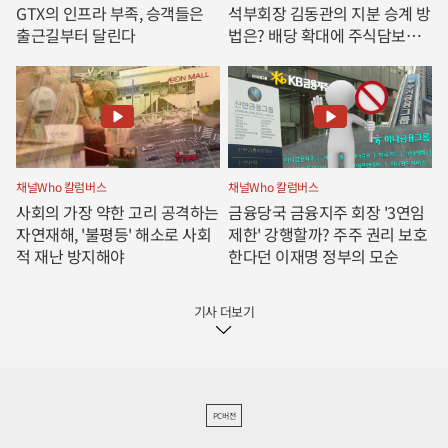
GTX의 인프라 부족, 승객들은
석부회장 김동관의 지분 승계 방
출근길부터 달린다
법은? 배당 확대에 주식담보대
출 그리고 합병
채널Who 칼럼버스
채널Who 칼럼버스
사회의 가장 약한 고리 공격하는
금융당국 금융지주 회장 '3연임
자연재해, '불평등' 해소로 사회
제한' 강행할까? 주주 권리 보호
적 재난 방지해야
한다던 이재명 정부의 모순
기사 더보기
PC버전