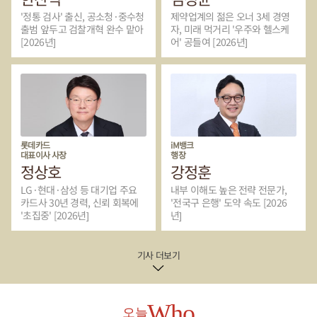
면 올해 들어 6월까지 한국에 신규 등록된 중국산 전기차는 6만
9513대로 지난해보다 178.7% 증가했다.이는 전기 버스를 비롯한
'정통 검사' 출신, 공소청·중수청
제약업계의 젊은 오너 3세 경영
전기 상용차까지 포함한 수치이며 승용차만 보면 6만9160대로 나
출범 앞두고 검찰개혁 완수 맡아
자, 미래 먹거리 '우주와 헬스케
[2026년]
어' 공들여 [2026년]
타났다. 해당 기간 한국에 새로 등록된 전체 전기차 가운데 중국산
비중은 3분의 1 이상으로 늘었다.더구나 배터리와 전장, 소프트웨어
등 전기차 핵심 요소까지 중국 기업 의존도가 높아질 경우 장기적으
로 공급망 종속으로 이어질 가능성이 나온다.결국 중국과 협력이 단
기적으로는 전동화 경쟁력을 확보하는 현실적 선택이지만 결과적
으로 중국 업체의 글로벌 수출 확대와 공급망 영향력을 키우는 '독이
든 성배'가 될 수 있다는 시각이 떠오른다.글로벌타임스는 "중국의
스마트 드라이빙 부품 공급업체가 한국 자동차 제조사의 공급망에
롯데카드
iM뱅크
대표이사 사장
행장
자리를 잡았다"고평가했다.이근호 기자
정상호
강정훈
LG·현대·삼성 등 대기업 주요
내부 이해도 높은 전략 전문가,
카드사 30년 경력, 신뢰 회복에
'전국구 은행' 도약 속도 [2026
'초집중' [2026년]
년]
기사 더보기
Who
오늘