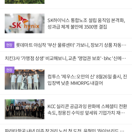
SK하이닉스 통합노조 설립 움직임 본격화,
성과급 체계 불만에 3500명 결집
롯데마트 야심작 '부산 물류센터' 가보니, 장보기 상품 자동으로 담는 '로봇 400대' 장관
현장
치킨3사 '가맹점 상생' 비교해보니, 교촌 '영업권 보호'·bhc '신메뉴 개발'·BBQ '원가 부담'
현장
컴투스 '제우스: 오만의 신' 8월26일 출시, 진
입장벽 낮춘 MMORPG 내걸어
KCC 실리콘 공급과잉 완화에 스페셜티 전환
속도, 정몽진 수익성 앞세워 기업가치 재평
가 겨냥
파라타항공 내년 미주 장거리 노선 첫 도전, 윤철민 '하이브리드 항공사' 승부수 통할까