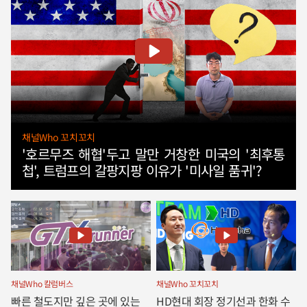
채널Who 꼬치꼬치
'호르무즈 해협'두고 말만 거창한 미국의 '최후통
첩', 트럼프의 갈팡지팡 이유가 '미사일 품귀'?
채널Who 칼럼버스
채널Who 꼬치꼬치
빠른 철도지만 깊은 곳에 있는
HD현대 회장 정기선과 한화 수