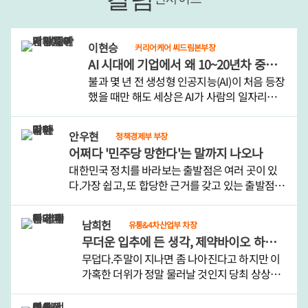
이현승
커리어케어 씨드림본부장
AI 시대에 기업에서 왜 10~20년차 중간간부들이 각광을 받게 됐을까
불과 몇 년 전 생성형 인공지능(AI)이 처음 등장
했을 때만 해도 세상은 AI가 사람의 일자리를
빠르게 대체할 것으로 예상했다.그러나 AI가 기
업 현장에서 본격 활용되면서 예상 밖의 상황
안우현
정책경제부 부장
이 전개되고 있다.미국에서는 AI 도입 초기 대
어쩌다 '민주당 망한다'는 말까지 나오나
규모 감원을 실시했..
대한민국 정치를 바라보는 출발점은 여러 곳이 있
다.가장 쉽고, 또 합당한 근거를 갖고 있는 출발점은
대통령이다. 대한민국 헌법은 대통령중심제를 채택
하고 있고, 대통령이 최고권력자임을 부정하는 사
남희헌
유통&4차산업부 차장
람은 없다. 사촌이 땅을 사도 대통령을 욕하던 시..
무더운 입추에 든 생각, 제약바이오 하반기 훈풍 기대한다
무덥다.주말이 지나면 좀 나아진다고 하지만 이
가혹한 더위가 정말 물러날 것인지 당최 상상이
안 간다. 여름이 가고 가을 문턱에 접어들었음을
알리는 절기 입추(立秋)가 왔으니 그저 조만간