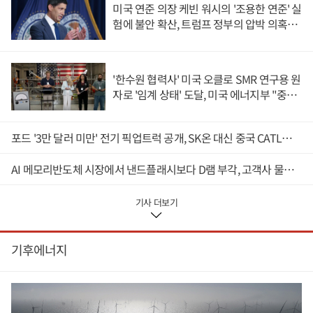
망 종속을 야기할 수 있다는 우려가 나온다.◆ 미국 포드 비롯해 한
미국 연준 의장 케빈 워시의 '조용한 연준' 실
국·동남아·독일 전기차 기업 중국과 협업 확대4일 중국 관영 매체
험에 불안 확산, 트럼프 정부의 압박 의혹도
글로벌타임스는 한국의 KG모빌리티와 중국 체리자동차의 협업을
커져
다룬 논평을 내고 "전기차 전환이 가속화하면서 개별 기업 차원의
독자 행보로는 빠른 기술 발전과 비용 압박을 따라가기 어렵다"고
보도했다.KG모빌리티는 지난 2일 중국 체리자동차로부터 7500만
'한수원 협력사' 미국 오클로 SMR 연구용 원
달러(약 1072억 원)의 투자를 유치하고 전략적 협업을 확대한다는
자로 '임계 상태' 도달, 미국 에너지부 "중요
내용을 발표했다.이번 투자는 KG모빌리티가 발행할 전환사채(CB)
한 이정표"
를 체리자동차가 사들이는 방식이다. 주식으로 전환하면 체리자동
차는 KG모빌리티의 지분 16.22%를 보유한 2대 주주에 오른다.KG
포드 '3만 달러 미만' 전기 픽업트럭 공개, SK온 대신 중국 CATL과 동맹 전략 시험대
모빌리티와 체리자동차는 주행거리 연장형 전기차(EREV)를 개발할
예정인데 중국 관영 매체가 이번 협업을 조망한 것이다.주행거리 연
AI 메모리반도체 시장에서 낸드플래시보다 D램 부각, 고객사 물량 선점 수요의 '우선순위'
장형이란 내연기관 엔진의 발전을 통해 전기를 만들어 배터리 주행
거리를 늘리는 행태를 말한다.중국 전기차 기업과의 협업은 유럽을
비롯한 세계 곳곳에서 나타나고 있다.독일 폴크스바겐은 중국 샤오
기사 더보기
펑과 공동 개발한 전기차 ID.UNYX 08를 올해 중국에서 양산할 예정
이다. BMW 또한 중국 자율주행 기업 모멘타의 기술을 적용한 전기
차를 준비하고 있다.미국 완성차 업체 포드는 지난 7월24일 중국 지
기후에너지
리자동차와 전기차를 개발해 유럽에 판매할 것이라고 발표했다. 스
페인 발렌시아에 있는 기존 포드 공장을 활용해 2028년부터 생산에
들어갈 예정이다.일본 토요타 또한 중국 BYD와 2019년 11월7일 전
기차 연구 개발을 위한 합작 회사(BTET)를 설립하고 2020년부터 현
재까지 운영하고 있다.가격 경쟁력과 배터리 및 소프트웨어 등 기술