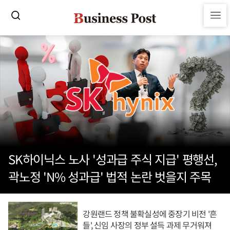
SK하이닉스 노사 '성과급 주식 지급' 평행선,
곽노정 'N% 성과급' 법적 논란 벗을지 주목
강원랜드 정책 불확실성에 중장기 비전 '흔
들', 신임 사장의 정부 설득 과제 무거워져