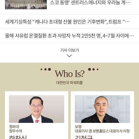
스코 동맹' 센트러스에너지와 우라늄 계약
해 수출 대신에 해외 시장 진출에 생존이 걸린 기업이 많은 상황이
원 판사는 판결문을 통해 '미국 의회는 국방부가 에너지 프로젝트로
체결
다.유럽연합은 2024년 11월부터 중국산 전기차에 최고 45.3%의 관
인해 발생하는 국가 안보 우려를 평가하도록 하는 법적 체계를 확립
세를 부과하고 있다. 미국 정부는 중국산 전기차에 최대 125%에 달
했고 국방부도 자국 기관에 구속력을 갖는 자체 규정을 공포한 바 있
세계기상특성 "캐나다 초대형 산불 원인은 기후변화", 트럼프 "산림 관리 미흡" 주장에 반론
하는 고율 관세를 부과해 사실상 수입을 막고 있다.이에 중국 업체가
다'며 '국방부는 이러한 법적 체계 안에서 어느 부분을 따를지 취사
완성차 수출을 넘어 현지 기업과 공동 개발, 기술 제휴, 생산 협력 등
선택할 수 없다'고 강조했다.이어 '국방부는 검토 과정을 통제하는
을 통해 해외 시장 진출 속도를 높이는 것으로 풀이된다.유럽계 금융
올해 서유럽 온열질환 초과 사망자 누적 2만5천 명, 4~7월 사이에 집중 발생
다양한 법적, 규제적 기한을 포함해 전체 체계를 준수해야 할 것'이
회사 케플러쉐브뢰의 토마스 베송 자동차 연구 책임은 파이낸셜타
라고 덧붙였다.미국청정에너지협회에 따르면 국방부의 검토 지연
임스를 통해"중국 전기차 내수 수요가 예상을 훨씬 밑돈다"며"중국
으로 인해 약 500억 달러(약 72조 원) 규모 투자와 15만 개의 일자리
기사 더보기
자동차 제조사는 해외 매출 압박을 더 크게 받고 있다"고 분석했다.
가 사라질 위험에 처한 것으로 추산된다.블룸버그는 이번 판결과 관
황기영 KG모빌리티 대표(오른쪽)와 장귀빙 중국 체리자동차 사장
련해 국방부에 논평을 요청했으나 답변을 받지 못했다고 전했다. 손
이 2일 서울 용산구 그랜드하얏트호텔에서 열린 전략적 투자 계약
영호 기자
체결식에서 취재진 질문에 답변하고 있다. <연합뉴스>◆ 중국 언론
Who Is?
'한국 기업 협력 확대해야', 수출 확대·공급망 종속 우려도글로벌 완
대한민국 파워피플
성차 업체가 중국 기업과 협력을 확대하면서 중국 전기차 산업의 글
로벌 영향력이 더욱 커질 수 있다는 우려도 제기된다.중국 업체가 해
외 기업과 협력을 통해 기술 신뢰도를 높이고 생산·판매 거점을 확
보하면서 세계 시장 점유율을 확대할 기반을 마련할 수 있기 때문이
다.국제에너지기구(IEA)의 지난 7월27일 보고서에 따르면 올해 상
반기 중국산 전기차 수출량은 240만 대로 집계됐다. 지난해 상반기
110만 대에서 118% 증가했다.한국 전기차 시장도 중국의 수출 증
가 영향권에 들었다.한국자동차산업협회(KAMA)가 지난 4일 발표
청와대
보령
정무수석
대표이사 겸 보령홀딩스 대표이사 사장
한 '2026년 상반기 국내 자동차 신규등록현황 분석' 보고서에 따르
한찬식
김정균