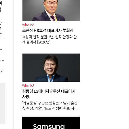
이
딜
관
Who Is?
성
조현상 HS효성 대표이사 부회장
은
효성과 인적 분할 2년, 실적 안정화 단
담이
계 들어서 [2026년]
.
순이익, 윤호영 기업대출로 다음 도약 준비
대
브
신 "삼성전자 SK하이닉스 중국 공장용 현지 생산 반도체 장비 시험, 미국 수출통제 대비"
 내부 논쟁 뜨겁다, 민주당 'PBR 0.8배 하한' vs 정부 '선별 재평가'
Who Is?
김동명 LG에너지솔루션 대표이사
사장
'기술중심' 구광모 힘실은 개발자 출신
리
첫 수장, 기술압도로 경쟁력 확보 사활
[2026년]