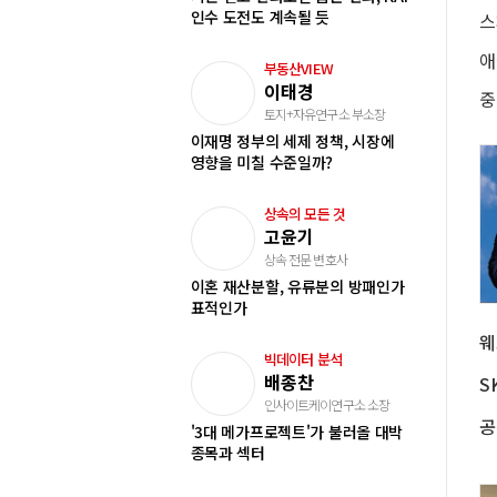
인수 도전도 계속될 듯
부동산VIEW
이태경
토지+자유연구소 부소장
이재명 정부의 세제 정책, 시장에
영향을 미칠 수준일까?
상속의 모든 것
고윤기
상속 전문 변호사
이혼 재산분할, 유류분의 방패인가
표적인가
빅데이터 분석
배종찬
인사이트케이연구소 소장
'3대 메가프로젝트'가 불러올 대박
종목과 섹터