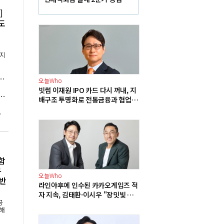
익 전년 비해 8.7% 감소
]
도
수
이지
 전국적 전기 절약 캠페인으로 소비 600MW 줄여
오늘Who
빗썸 이재원 IPO 카드 다시 꺼내, 지
 식량 부족 초래할 수도, 내년 4900만 명이 기아 직면"
배구조 투명화로 전통금융과 협업
확대 기반 다진다
수출 기회 연다
함
규
오늘Who
 반
라인야후에 인수된 카카오게임즈 적
자 지속, 김태환·이시우 "장밋빛 전
공
망보다 기본·신뢰 회복부터"
위해