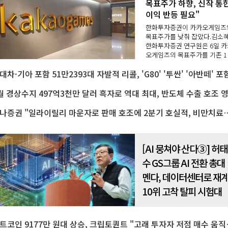
목표주가 하향, 신작 통
이익 반등 필요"
한화투자증권이 카카오게임즈
목표주가를 낮춰 잡았다.김소
한화투자증권 연구원은 6일 카
오게임즈의 목표주가를 기존 1
천 원에서 1만 원으로 하향 조
대차·기아 포함 51만2393대 자발적 리콜, 'G80' '투싼' '아반떼' 포
다.다만 현재 주가와 목표주가 
의 괴리율을 고려해 투자의견
'중립(HOLD)'에서 '매수..
월 경상수지 497억3천만 달러 흑자로 역대 최대, 반도체 수출 호조 
하나증권 "일라이릴리 마운자로 판매 호조에 2분기 호실적
[AI 뭉쳐야 산다③] 허태
수 GS그룹 AI 전환 총대
멘다, 데이터센터로 재
10위 고착 탈피 시험대
비트코인 9177만 원대