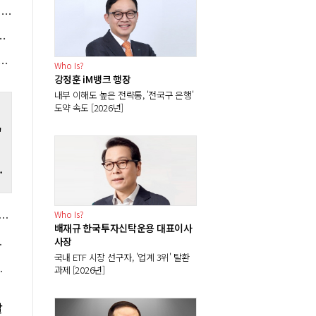
스페이스X의 공격적 AI 지출에 개인 투자자 '베팅', 주가 하락 저가매수 기회로 삼아
에 투자의견 하향, "아이폰 마진에 타격"
증설에 "과도한 우려" 분석도, 삼성전자 SK하이닉스 추격에 한계 전망
Who Is?
강정훈 iM뱅크 행장
내부 이해도 높은 전략통, '전국구 은행'
도약 속도 [2026년]
'
리
Who Is?
개관 1년도 안돼 '투숙율 90%', 여인창 체제에서 호텔사업 순항 예고
배재규 한국투자신탁운용 대표이사
사장
 가동 시기 고심
국내 ETF 시장 선구자, '업계 3위' 탈환
자율상생 한계 넘을까
과제 [2026년]
할