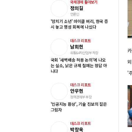
국제경제 톺아보기
정의길
언론인
'양치기 소년' 마이클 버리, 한국 증
시 놓고 명성 회복에 나섰다
데스크 리포트
남희헌
유통&4차산업부 차장
국회 '새벽배송 허용 논의'에 나오
는 실소, 낡은 규제 철폐는 정답 아
니다
데스크 리포트
안우현
정책경제부 부장
'인공지능 환상', 기술 진보의 짙은
그림자
데스크 리포트
박창욱