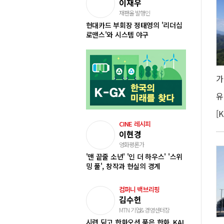
이재우
재팬올 발행인
현대카드 부회장 정태영의 '리더십
로맨스'와 시스템 야구
CINE 레시피
이현경
영화평론가
'맨 끝줄 소년' '인 더 하우스' '스위
밍 풀', 창작과 현실의 경계
컴퍼니 백브리핑
김수헌
MTN 기업&경영센터장
시련 딛고 한화오션 품은 한화, KAI