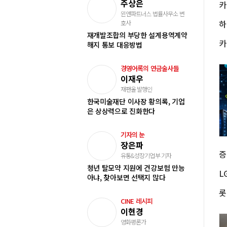
주상은
카
윈앤파트너스 법률사무소 변
하
호사
재개발조합의 부당한 설계용역계약
해지 통보 대응방법
경영어록의 연금술사들
이재우
재팬올 발행인
한국미술재단 이사장 황의록, 기업
은 상상력으로 진화한다
기자의 눈
장은파
유통&성장기업부 기자
청년 탈모약 지원에 건강보험 만능
L
아냐, 찾아보면 선택지 많다
CINE 레시피
이현경
영화평론가