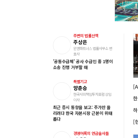
주변의 법률산책
주상은
윈앤파트너스 법률사무소 변
호사
'공동수급체' 공사 수급인 중 1명이
소송 진행 거부할 때
특별기고
양춘승
한국사회책임투자포럼 상임
이사
최근 증시 동향을 보고: 주가만 올
하
리려다 한국 자본시장 근본이 위태
롭다
경영어록의 연금술사들