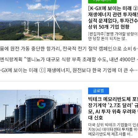
[K-GX에 보이는 미래 ②
재생에너지 관련 투자해
실적 문제없다, 투자건
상위 50개 기업 현황
[편집자주]'분명 가야할 방향
만 당장 돈이 되지는 않..
가뭄에 원전 가동 중단한 헝가리,
유엔식량계획 "엘니뇨가 대규모
[K-GX에 보이는 미래 ①] 재생에너지, 원전보다 한국 기업에 더 큰 
글로벌
빅테크 메모리반도체 포
장기계약 '2.7조 달러' 
모, AI 투자 위축 우려와
대 신호
미국 상위 빅테크 기업들이 인
지능(AI) 데이터센터 투자를 
메모리반도체 제조사를 비..