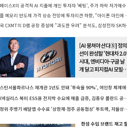
애플 메모리 반도체 가격 상승 전망
중국 CXMT의 D램 공장 
[AI 뭉쳐야 산다⑤] 정의
선이 완성할 '현대차 2.0
시대, 엔비디아·구글 날
개 달고 피지컬AI 모빌
티 선두기업 도약
웨스틴서울파르나스 재
SK넥실리스 북미 ESS용 전지박 수요에 매출 급증, 김종우 폴란드 공장
공정위 주병기 배달앱 수수료 '상한제·점주 공동협상' 투트랙, 
한섬 수입 브랜드 재고 