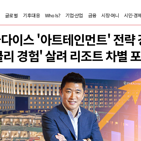
글로벌
기후대응
Who Is?
기업·산업
금융
시장·머니
시민·경
다이스 '아트테인먼트' 전략
클리 경험' 살려 리조트 차별 