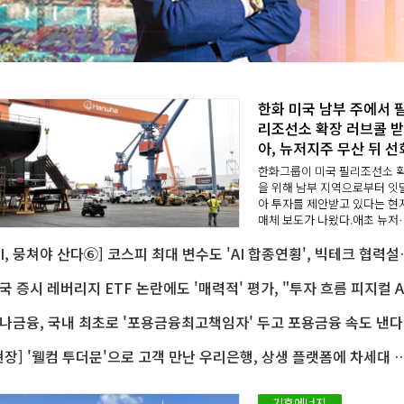
한화 미국 남부 주에서 
리조선소 확장 러브콜 받
아, 뉴저지주 무산 뒤 
한화그룹이 미국 필리조선소 
을 위해 남부 지역으로부터 잇
아 투자를 제안받고 있다는 현
매체 보도가 나왔다.애초 뉴저
에서 추진했던 조선소 확장 계
[AI, 뭉쳐야 산다⑥] 코스피 최
이 무산되면서 미국 내 다른 지
에 신규 부지를 물색하는 모양
다.4일(현지시각) 미국 ..
한
나금융, 국내 최초로 '포용금융최고책임자' 두고 포용금융 속도 낸다
[현장] '웰컴 투더문'으로 고객 만난 우리은행, 상생 플랫폼에
기후에너지