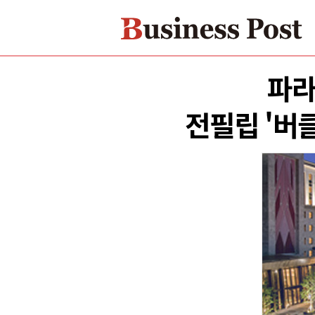
파라
전필립 '버