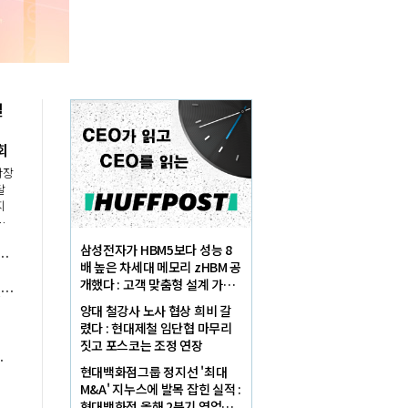
필
선회
확장
달
지
지
획
삼성전자가 HBM5보다 성능 8
대 변수도 'AI 합종연횡', 빅테크 협력설만 떠도 주가 들썩
역
배 높은 차세대 메모리 zHBM 공
새
개했다 : 고객 맞춤형 설계 가능
국 증시 레버리지 ETF 논란에도 '매력적' 평가, "투자 흐름 피지컬 AI 공급망으로 이동"
한 3D 메모리 솔루션
양대 철강사 노사 협상 희비 갈
렸다 : 현대제철 임단협 마무리
짓고 포스코는 조정 연장
 차세대 결제 밑그림
현대백화점그룹 정지선 '최대
M&A' 지누스에 발목 잡힌 실적 :
현대백화점 올해 2분기 영업이