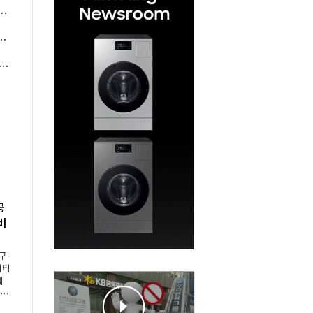
 삼성물산·현대건설·대우건설에 다가오는 '약속의 시간'
천억 '합격점', 이동훈 미국 뇌전증 영토 확장 고삐
에도 HBM4 탑재 검토, 삼성전자·SK하이닉스 HBM4 수율에 주도권 갈린다
공
비
구
니티
웨
 사
항공