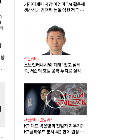
한
커리어케어 사장 이영미 "AI 활용해
생산성과 경쟁력 높일 임원 적극 영
입해야"
의
혜
카
만5
정했
함
간
은
영향
오늘Who
소노인터내셔널 '대명' 벗고 실적
, 비만치료제주 투심 개선 전망"
쑥, 서준혁 호텔 공격 투자로 질적 성
장 가시화
계
채널Who 칼럼버스
KT 대표 박윤영의 전임자 지우기?
KT클라우드 분사 4년 만에 원상 복
 상승, 크립토퀀트 "고래 투자자 저점 매수 움직임" 분석
귀 검토 중