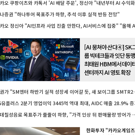
카오 쿠팡이츠와 카톡서 'AI 배달 주문', 정신아 "내년부터 AI 수익화
은 새로운 브랜드 미션으로 '편
하고 신뢰할 수 있는 항공사'를
시했다. 안전과..
나증권 "하나투어 목표주가 하향, 추석 이후 실적 반등 전망"
[AI 뭉쳐야 산다④] SK
룹 빅테크들과 잇단 동맹
최태원 HBM에서 데이
센터까지 AI 영토 확장
증권가 "SM엔터 하반기 실적 성장세
G유플러스 2분기 영업이익 3445억 역대 최대, AIDC 매출 28.9% 
롯데칠성음료 목표주가 줄줄이 하향, "가격 인상 뒤
한화투자 "카카오게임즈