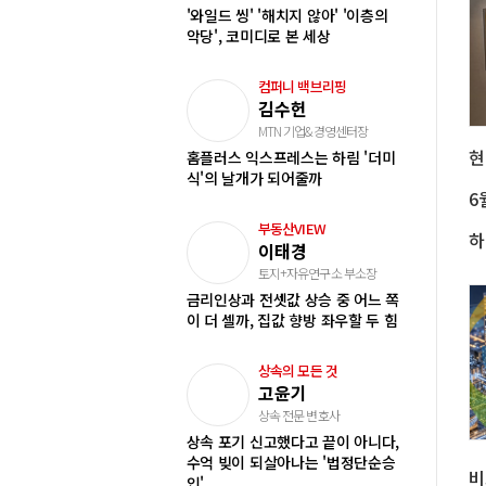
'와일드 씽' '해치지 않아' '이층의
악당', 코미디로 본 세상
컴퍼니 백브리핑
김수헌
MTN 기업&경영센터장
현
홈플러스 익스프레스는 하림 '더미
식'의 날개가 되어줄까
6
부동산VIEW
이태경
토지+자유연구소 부소장
금리인상과 전셋값 상승 중 어느 쪽
이 더 셀까, 집값 향방 좌우할 두 힘
상속의 모든 것
고윤기
상속 전문 변호사
상속 포기 신고했다고 끝이 아니다,
수억 빚이 되살아나는 '법정단순승
인'