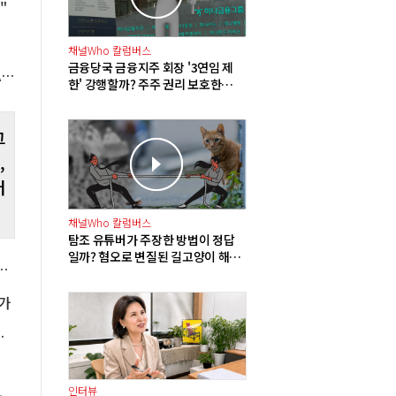
"
안
 제
채널Who 칼럼버스
금융당국 금융지주 회장 '3연임 제
카카오 정신아 "AI인프라 사업 진출 안한다, AI서비스에 집중" "올해 AI 월 이용자 1천만 목표"
한' 강행할까? 주주 권리 보호한다던
이재명 정부의 모순
그
,
터
채널Who 칼럼버스
탐조 유튜버가 주장한 방법이 정답
일까? 혐오로 변질된 길고양이 해법
 이어갈 듯, 새 보이그룹 SMTR25 데뷔 주목"
국회로 넘어갔다
증가
 판매물량 방어가 중요"
인터뷰