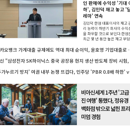
인 판매에 수익성 '기대 
하', 김민덕 재고 놓고 '
레마' 연속
김민덕 한섬 대표이사의 재고 
리 능력이 하반기 회사의 수익
을 좌우할 것으로 보인다.한섬
최근 몇 년 동안 높은 재고 부
해결해야 할 과제로 지적돼 왔다
카카오뱅크 가계대출 규제에도 역대 최대 
올해 상반기 수익성이 시장 기
에 미치지 못했던 이유도 수입 
랜드 재고를 할인 ..
외
'주가누르기 방지' 여권
비아신세계 1주년 '고급
진 여행' 통했다, 정유경
백화점 밖으로 넓힌 프
미엄 경험