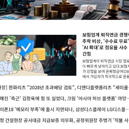
보험업계 퇴직연금 경쟁
추락 비상, '수수료 무료'
'AI 확대'로 점유율 사수
간힘
보험업계의 퇴직연금 시장 점
이 빠르게 낮아지고 있다.보험
가 강점을 보여 온확정급여(DB
에서 가입자가 적극적으로 운
는 확정기여(DC)형·개인형퇴
[현장] 한화리츠 "2
금(IRP)으로 퇴직연금 자금이 
한 영향을 풀이된다. 특히 지난
하반기부터 증..
이해진 '측근' 김창욱에 힘 또 실었다, 크림 '아시아 허
아이폰18 '메모리 부족'에 출시 지연되나, 삼성디스플레이 LG디스플레이 LG이노텍 '탈애플
원청 건설현장