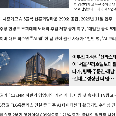
히 강렬하게'로 높은 수익을 낼
으로 전망됐다.드라마 제작업
부진한 업황 속에서도 2분기 
LH 시흥거모 A-5블록 신혼희망타운 290호 공급, 2
은 선방한 것으로 나타났다.7일
권사들의 의견을 종합하면 스
오드래곤..
민
네
이부진 야심작 '신라스
이' 서울신라호텔보다 
나가, 평택·주문진·해남
·건대로 성장판 더 넓힌
다
증권가 "CJENM 하반기 영업이익 개선 기대, 티빙 첫
KB증권 "LG