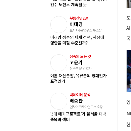
인수 도전도 계속될 듯
부동산VIEW
이태경
토지+자유연구소 부소장
이재명 정부의 세제 정책, 시장에
국
영향을 미칠 수준일까?
상속의 모든 것
고윤기
상속 전문 변호사
이혼 재산분할, 유류분의 방패인가
표적인가
빅데이터 분석
배종찬
인사이트케이연구소 소장
'3대 메가프로젝트'가 불러올 대박
종목과 섹터