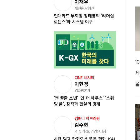
이재우
재팬올 발행인
현대카드 부회장 정태영의 '리더십
로맨스'와 시스템 야구
CINE 레시피
이현경
영화평론가
'맨 끝줄 소년' '인 더 하우스' '스위
밍 풀', 창작과 현실의 경계
컴퍼니 백브리핑
김수헌
MTN 기업&경영센터장
시련 딛고 한화오션 품은 한화, KAI