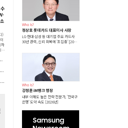
 수
W·
 소
Who Is?
정상호 롯데카드 대표이사 사장
디)
LG·현대·삼성 등 대기업 주요 카드사
란이
30년 경력, 신뢰 회복에 '초집중' [2026
티차
년]
이
트렁
문가 채용 중, "삼성전자 SK하이닉스에 도전" 분석
이
00
원 '대출 대란' 해결 과제 안아, 잔금·중도금·이주비 대출 길 열어주나
J올리브영 일본 온라인 시장 공략 속도, 이선정 한국 성공모델 이식으로 차별화 승부
Who Is?
강정훈 iM뱅크 행장
내부 이해도 높은 전략 전문가, '전국구
은행' 도약 속도 [2026년]
했