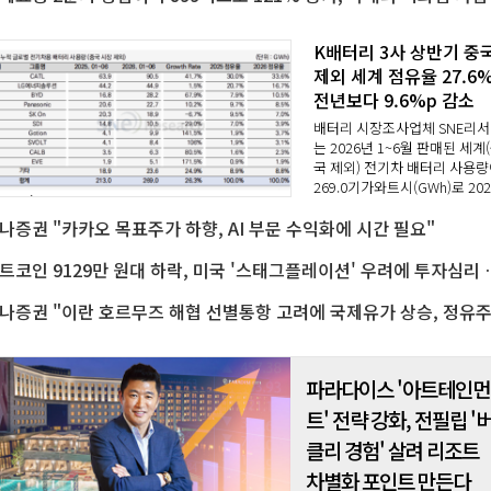
K배터리 3사 상반기 중
제외 세계 점유율 27.6%
전년보다 9.6%p 감소
배터리 시장조사업체 SNE리
는 2026년 1~6월 판매된 세계
국 제외) 전기차 배터리 사용량
269.0기가와트시(GWh)로 202
년 같은 기간보다 26.3% 증가
나증권 "카카오 목표주가 하향, AI 부문 수익화에 시간 필요"
고 7일 밝혔다.이 기간 LG에너
솔루션, 삼성SDI, SK온 등 국내
터리 3사의 제품 사용량은..
비트코인 9129만 원대 하락, 
파라다이스 '아트테인먼
트' 전략 강화, 전필립 '
클리 경험' 살려 리조트
차별화 포인트 만든다