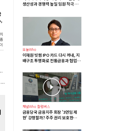
생산성과 경쟁력 높일 임원 적극 영
입해야"
국
,
서치
(중
이
오늘Who
5
이재원 빗썸 IPO 카드 다시 꺼내, 지
했다
지
배구조 투명화로 전통금융과 협업
 배
확대 기반 다진다
미국 '스태그플레이션' 우려에 투자심리 위축
하나증권 "이란 호르무즈 해협 선별통항 고려에 국제유가 상승, 정유주 투심 개선 전망"
채널Who 칼럼버스
버
금융당국 금융지주 회장 '3연임 제
한' 강행할까? 주주 권리 보호한다던
이재명 정부의 모순