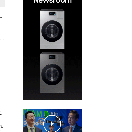
성장 비결, "배전·차단기 글로벌 수출 기지 발돋움"
경영권 갈등 불씨 되살아나나
지금이 중국과 벌어진 격차 따라갈 골든타임", 로봇업계 "로봇 파운드리 산업 성장축으로 육성해야"
분
개할
천