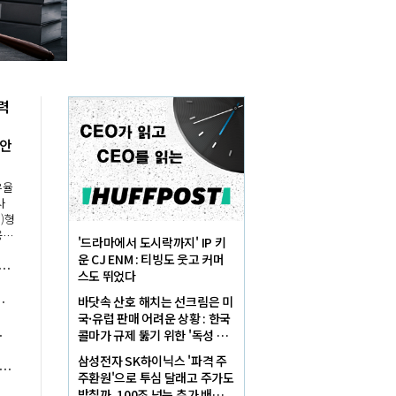
력
 안
유율
사
)형
용하
'드라마에서 도시락까지' IP 키
직연
운 CJ ENM : 티빙도 웃고 커머
028년 초과배당 검토", 디앤디플랫폼리츠 "세미콜론 문래 매각으로 특별배당"
이동
스도 뛰었다
해
브 플랫폼' 야망에 네이버 뒷배 자처
바닷속 산호 해치는 선크림은 미
국·유럽 판매 어려운 상황 : 한국
' 수익 다각화 속도
콜마가 규제 뚫기 위한 '독성 테
스트' 통과했다
삼성전자 SK하이닉스 '파격 주
 공사대금 지급보증 의무화, 공정위원장 주병기 '직불 사각지대' 없앤다
주환원'으로 투심 달래고 주가도
받칠까, 100조 넘는 추가 배당