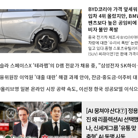
BYD코리아 가격 앞세워
입차 4위 올랐지만, BM
벤츠보다 높은 공임비에
비자 불만 폭발
중국 전기차 제조사 BYD(비야
차량에 대한 '수리비 폭탄' 논
일고 있다.중형 스포츠유틸리
(SUV) 씨라이언7은 판매 가격
4490만 원부터 시작되지만, 
테슬라 스페이스X '테라팹'의 D램 전
크와 뒷범퍼에 크지 않은 손상
간 사고에도 수리 비용으로 11
만 원이나 청구됐다...
금융위원장 이억
C
[AI 뭉쳐야 산다⑦] 정용
진 왜 리플렉션AI 선택
나, 신세계그룹 '유통 맞
춤형' AI 동맹 시동