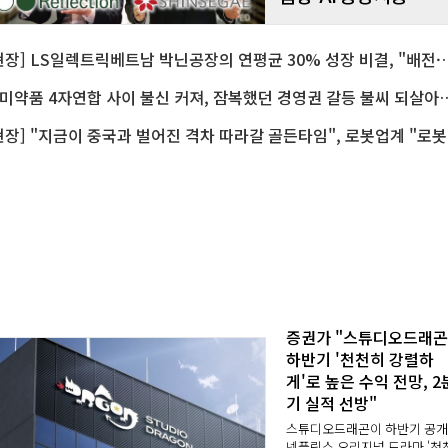
[현장] LS일렉트릭베트남 박닌공장의 연평균 30% 
한미약품 4자연합 사이 불신 커져, 잠복했던 
[현장] "
증권가 "스튜디오드래곤
하반기 '천천히 강렬하
게'로 높은 수익 전망, 2
기 실적 선방"
스튜디오드래곤이 하반기 공
넷플릭스 오리지널 드라마 '천