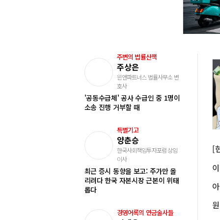
주변의 법률산책
주상은
윈앤파트너스 법률사무소 변
호사
'공동수급체' 공사 수급인 중 1명이
소송 진행 거부할 때
특별기고
양춘승
한국사회책임투자포럼 상임
이사
최근 증시 동향을 보고: 주가만 올
리려다 한국 자본시장 근본이 위태
롭다
경영어록의 연금술사들