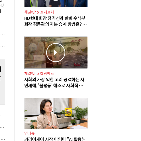
 것
계의
채널Who 꼬치꼬치
실적
HD현대 회장 정기선과 한화 수석부
029년 11월 입주 예정
 증
회장 김동관의 지분 승계 방법은? 배
튜디
당 확대에 주식담보대출 그리고 합
주당 한병도 조희대에 노태악 후임 제청 공개 촉구, '대법관 공석 5개월'에 여권 압박 커져
병
이버 대표 최수연 "'AI 탭' 한 달 만에 월간 사용자 1천만 명, 'AI 브리핑' 광고수익 본격화"
테
채널Who 칼럼버스
잘
사회의 가장 약한 고리 공격하는 자
연재해, '불평등' 해소로 사회적 재
난 방지해야
 흑자에 TV광고도 반등"
유플러스 건설 중 파주 AI 데이터센터 완공되면 수익성 견인 핵심 될 전망"
인터뷰
롯데쇼핑 2분기 영업이익 899억으로 121% 증가, 국내외 백화점 사업 호조
커리어케어 사장 이영미 "AI 활용해