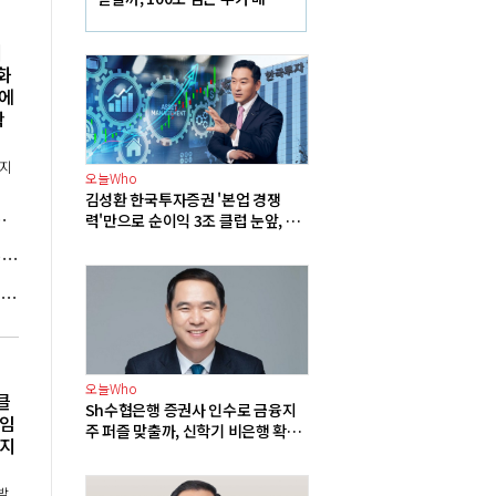
재원에 쏠리는 눈
]
화
에
확
이지
오늘Who
김성환 한국투자증권 '본업 경쟁
동맹' 센트러스에너지와 우라늄 계약 체결
력'만으로 순이익 3조 클럽 눈앞, 한
국금융지주 경영승계 길 여는 '공신'
세계기상특성 "캐나다 초대형 산불 원인은 기후변화", 트럼프 "산림 관리 미흡" 주장에 반론
해 서유럽 온열질환 초과 사망자 누적 2만5천 명, 4~7월 사이에 집중 발생
오늘Who
클
Sh수협은행 증권사 인수로 금융지
'임
주 퍼즐 맞출까, 신학기 비은행 확장
너지
속도전
발