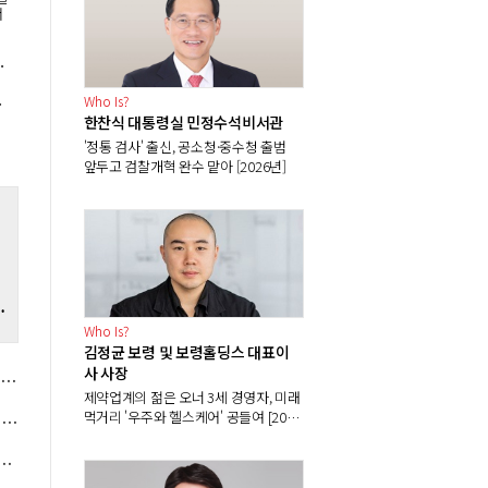
서
CATL과 동맹 전략 시험대
의 '우선순위'
Who Is?
한찬식 대통령실 민정수석비서관
'정통 검사' 출신, 공소청·중수청 출범
앞두고 검찰개혁 완수 맡아 [2026년]
Who Is?
김정균 보령 및 보령홀딩스 대표이
사 사장
화 '스파이더맨: 브랜드 뉴 데이' 2주 연속 1위, 2002년 영화 '스파이더맨'은 OTT 시청 1위
제약업계의 젊은 오너 3세 경영자, 미래
먹거리 '우주와 헬스케어' 공들여 [2026
NH투자 "다음주 코스피 6000~7000 전망, 외국인 수급은 주주환원이 변수"
년]
12조 가시권, 이한우 목동아파트단지 재건축에서 '기념비적 성적' 겨냥