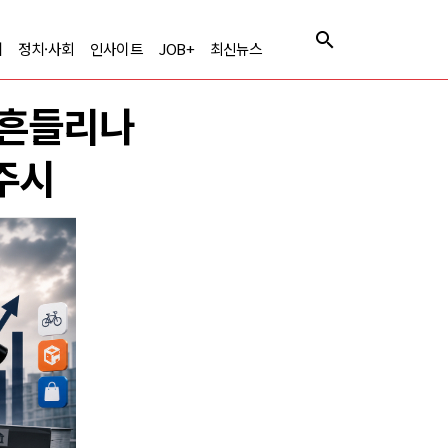
제
정치·사회
인사이트
JOB+
최신뉴스
 흔들리나
의주시