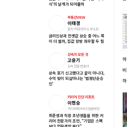
식'의 날개가 되어줄까
부동산VIEW
이태경
토지+자유연구소 부소장
금리인상과 전셋값 상승 중 어느 쪽
이 더 셀까, 집값 향방 좌우할 두 힘
상속의 모든 것
하
고윤기
상속 전문 변호사
상속 포기 신고했다고 끝이 아니다,
수억 빚이 되살아나는 '법정단순승
인'
커리어 진단 리포트
이현승
커리어케어 씨드림본부장
취준생과 직장 초년생들을 위한 커
리어 전문가의 조언, "기업은 스펙
보다 업무경험 본다"