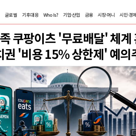
글로벌
기후대응
Who Is?
기업·산업
금융
시장·머니
시민·경
족 쿠팡이츠 '무료배달' 체계
권 '비용 15% 상한제' 예