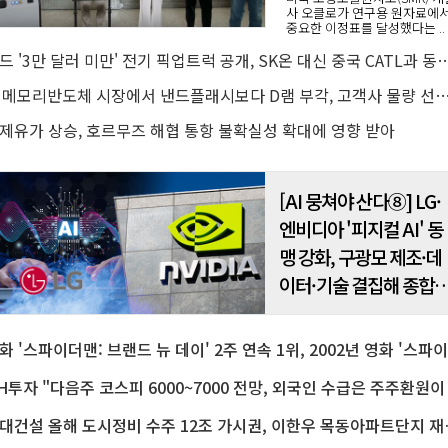
사 오클로가 연구용 원자료에
중요한 이정표를 달성했다는 ..
포드 '3만 달러 미만' 전기 픽업트럭 공개, SK온 대신 중국 
AI 메모리반도체 시장에서 낸드플래시보다 D램 부각, 고객사 물량 선점 수요
제유가 상승, 호르무즈 해협 통항 불확실성 확대에 영향 받아
[AI 뭉쳐야 산다⑧] LG·
엔비디아 '피지컬 AI' 동
맹 강화, 구광모 제조·데
이터·기술 결집해 종합
로보틱스 기업으로
영
현대건설 올해 도시정비 수주 