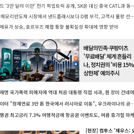
포드 '3만 달러 미만' 전기 픽업트럭 공개, SK온 대신 중국 
AI 메모리반도체 시장에서 낸드플래시보다 D램 부각, 고객사 물량 선점 수요
제유가 상승, 호르무즈 해협 통항 불확실성 확대에 영향 받아
배달의민족·쿠팡이츠
'무료배달' 체계 흔들리
나, 정치권의 '비용 15
상한제' 예의주시
로이터 "정제연료 3만 톤 한국에서 러시아로 이동", 우크라이나의 공
[현장] 컴투스 '제우스: 