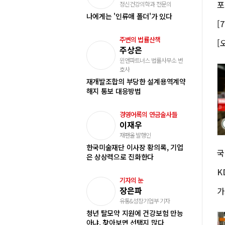
정신건강의학과 전문의
나에게는 '인류애 폴더'가 있다
주변의 법률산책
주상은
윈앤파트너스 법률사무소 변
호사
재개발조합의 부당한 설계용역계약
해지 통보 대응방법
경영어록의 연금술사들
이재우
재팬올 발행인
한국미술재단 이사장 황의록, 기업
은 상상력으로 진화한다
K
기자의 눈
장은파
유통&성장기업부 기자
청년 탈모약 지원에 건강보험 만능
아냐, 찾아보면 선택지 많다