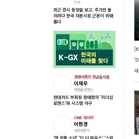
이사
최근 증시 동향을 보고: 주가만 올
리려다 한국 자본시장 근본이 위태
롭다
경영어록의 연금술사들
이재우
재팬올 발행인
현대카드 부회장 정태영의 '리더십
로맨스'와 시스템 야구
CINE 레시피
이현경
영화평론가
'맨 끝줄 소년' '인 더 하우스' '스위