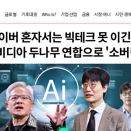
글로벌
기후대응
Who Is?
기업·산업
금융
시장·머니
시민·경
이버 혼자서는 빅테크 못 이
디아 두나무 연합으로 '소버린