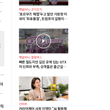
널과 포스코DX 지분 일부 매각, 투자 재원 2조5천억 확보
을
 농
채널Who 꼬치꼬치
정상화될 때까지 장바구니에 홈플러스 담아달라"
'호르무즈 해협'두고 말만 거창한 미
국의 '최후통첩', 트럼프의 갈팡지팡
인 매도세에 6250선 약보합 마감
이유가 '미사일 품귀'?
했
채널Who 칼럼버스
빠른 철도지만 깊은 곳에 있는 GTX
의 인프라 부족, 승객들은 출근길부
터 달린다
국힘 윤리위 '돌려차기 발언' 서범수·진종오 징계 착수, 윤리위원 2명은 사퇴
여
 6753억으로 66.9% 늘어, 민수용 미수금은 13.5조
인터뷰
발직
커리어케어 사장 이영미 "AI 활용해