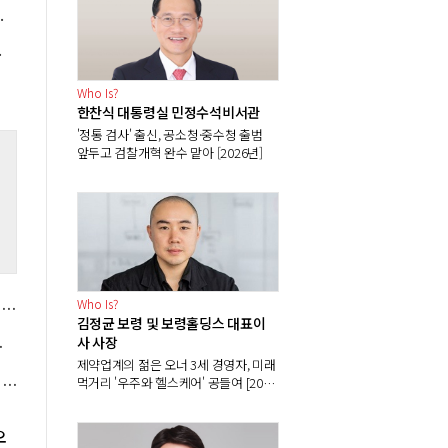
CATL과 동맹 전략 시험대
의 '우선순위'
Who Is?
한찬식 대통령실 민정수석비서관
'정통 검사' 출신, 공소청·중수청 출범
앞두고 검찰개혁 완수 맡아 [2026년]
%
Who Is?
이재명 국가폭력 피해자에 역대 처음 대통령 직접 사과, 흰 장미 건네며 "책임엔 유효기간 없다"
김정균 보령 및 보령홀딩스 대표이
사 사장
격에 수요 늘어
제약업계의 젊은 오너 3세 경영자, 미래
은행권 최고금리 7.3% 여행적금에 항공권 이벤트도, 여름 휴가철 마케팅 경쟁 '활활'
먹거리 '우주와 헬스케어' 공들여 [2026
년]
오