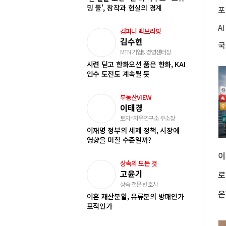
밍 풀', 창작과 현실의 경계
컴퍼니 백브리핑
김수헌
국
MTN 기업&경영센터장
시련 딛고 한화오션 품은 한화, KAI
인수 도전도 계속될 듯
부동산VIEW
이태경
토지+자유연구소 부소장
이재명 정부의 세제 정책, 시장에
영향을 미칠 수준일까?
상속의 모든 것
고윤기
상속 전문 변호사
이혼 재산분할, 유류분의 방패인가
표적인가