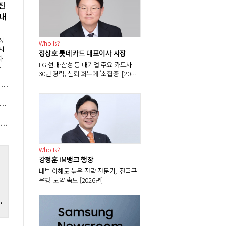
 진
 내
성
Who Is?
사
정상호 롯데카드 대표이사 사장
자
LG·현대·삼성 등 대기업 주요 카드사
개최
30년 경력, 신뢰 회복에 '초집중' [2026
동대
년]
미국 클래리티 법안 지연에 비트코인 시세 안갯속, 단기 충격 우려해도 성장 기대감은 여전
오만
투
5년 만에 전력산업 구조개편 시동, '발전5사 통합' 넘어 '한전 지주사' 재편론도
AI 뭉쳐야 산다⑩] 두산그룹과 엔비디아 AI 시대 협업, 박정원 에너지·로보틱스·반도체 소재 아우르다
Who Is?
강정훈 iM뱅크 행장
내부 이해도 높은 전략 전문가, '전국구
은행' 도약 속도 [2026년]