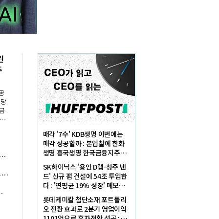
원
주
공
배당
현금
다.
매각 '7수' KDB생명 이번에는
통주
매각 성공할까 : 본입찰에 한화
이며
생명 흥국생명 한국금융지주가
베스트셀러 톱10에서 싼타페만 자리매김, 그랜저·아반떼 '세단 쌍끌이'로 내수 방어
최종 인수제안서 냈다
SK하이닉스 '용인 D램-청주 낸
정부 '제3자 기업승계' 세제지원 확대, 정진완 우리은행 '생산적 기업승계' 지원 체계 힘 받는다
드' 신규 팹 건설에 54조 투입한
다 : '연평균 19% 성장' 메모리
드' 사업 비중 늘려 답 찾는다
수요 대응해 AI 인프라 시장 핵
롯데케미칼 첨단소재 포트폴리
심플레이어로
오 전환 효과로 2분기 영업이익
1101억으로 흑자전환 성공 : 대