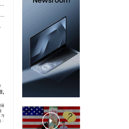
 구윤철 1400조 국유재산 통합관리 체계 시동, 부처 칸막이 넘을 조정력 시험대
럼프 '중국 폴리실리콘 견제'에도 한화솔루션 OCI홀딩스 안심 일러, 관세정책 뒤바뀔지 촉각
 호재로 볕드나
농
원,
"
려움
을
 가
재해
 등