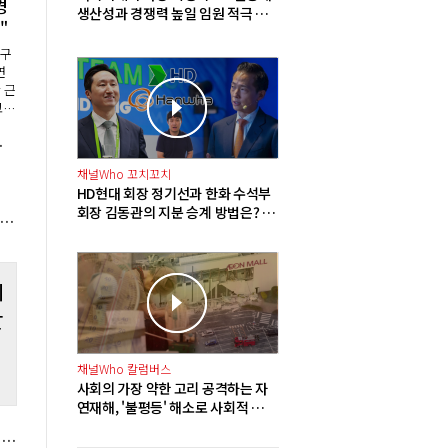
경
생산성과 경쟁력 높일 임원 적극 영
"
입해야"
특구
연
 근
고
로시
금 300만 원
도
림
채널Who 꼬치꼬치
HD현대 회장 정기선과 한화 수석부
회장 김동관의 지분 승계 방법은? 배
V 2분기 영업이익 115억으로 568.0% 증가, 기술 특별관 수익성 개선
당 확대에 주식담보대출 그리고 합
병
테
잘
채널Who 칼럼버스
사회의 가장 약한 고리 공격하는 자
연재해, '불평등' 해소로 사회적 재
난 방지해야
넥스트레이드 12일부터 프리마켓 상·하한가 주문 한시적 금지, 가격 왜곡 논란 대응