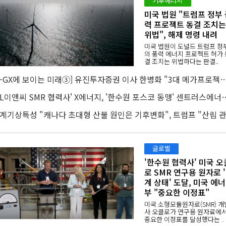
기후에너지
미국 법원 "트럼프 정부 
력 프로젝트 동결 조치는
위법", 해제 명령 내려
미국 법원이 도널드 트럼프 정
의 풍력 에너지 프로젝트 허가 
결 조치는 위법하다는 판결..
[K-GX에 보이는 미래③] 유진투자증권 이사 한병화 "3대 메가프로젝트 재생에너지만으로 충
'DL이앤씨 SMR 협력사' X에너지, '한수원 포스코 
글로벌
'한수원 협력사' 미국 오
로 SMR 연구용 원자로 
계 상태' 도달, 미국 에
부 "중요한 이정표"
미국 소형모듈원자로(SMR) 개
사 오클로가 연구용 원자료에
중요한 이정표를 달성했다는 ..