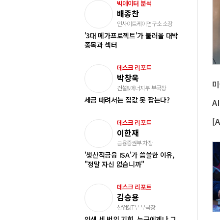
빅데이터 분석
배종찬
인사이트케이연구소 소장
'3대 메가프로젝트'가 불러올 대박
종목과 섹터
데스크 리포트
박창욱
건설&에너지부 부국장
세금 때려서는 집값 못 잡는다?
데스크 리포트
이한재
금융증권부 차장
'생산적금융 ISA'가 씁쓸한 이유,
"정말 자신 없습니까"
데스크 리포트
김승용
산업&IT부 부국장
인생 세 번의 기회, 누구에게나 그