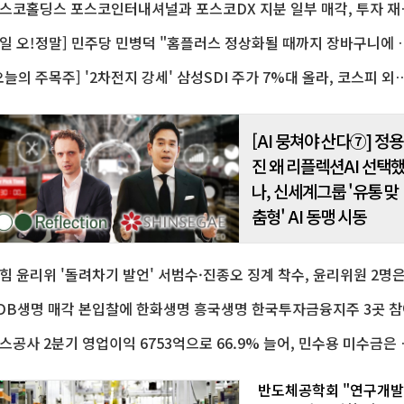
포스코홀딩스 포스코인터내셔
범농협 차원의 종합 지원대책
추진한다고 7일 밝혔다.강호동
협중앙회장은 이날..
[7일 오!정말] 민주당 민병덕 "홈플러스 
[오늘의 주목주] '2차전지 강세' 삼성SDI 주가 7%대 올라, 코스피 외국
[AI 뭉쳐야 산다⑦] 정용
진 왜 리플렉션AI 선택
나, 신세계그룹 '유통 맞
춤형' AI 동맹 시동
DB생명 매각 본입찰에 한화생명 흥국생명 한국투자금융지주 3곳 참
가스공사 2분기 영업이익
반도체공학회 "연구개