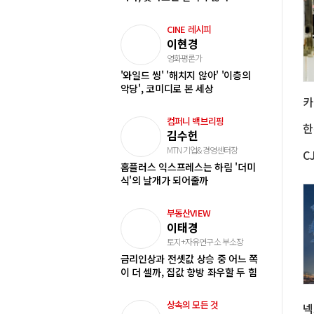
CINE 레시피
이현경
영화평론가
'와일드 씽' '해치지 않아' '이층의
악당', 코미디로 본 세상
컴퍼니 백브리핑
한
김수헌
MTN 기업&경영센터장
홈플러스 익스프레스는 하림 '더미
식'의 날개가 되어줄까
부동산VIEW
이태경
토지+자유연구소 부소장
금리인상과 전셋값 상승 중 어느 쪽
이 더 셀까, 집값 향방 좌우할 두 힘
상속의 모든 것