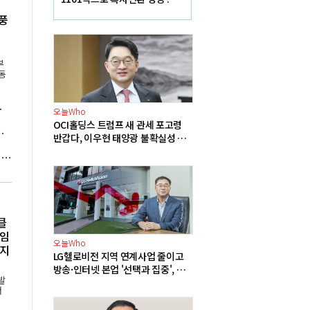
산·여수 사업재편으로 체질개
풍
선 속도 높인다
부
동
분, 원전 확충 근거 부족"
오늘Who
OCI홀딩스 트럼프 새 관세 포고령
동맹' 센트러스에너지와 우라늄 계약 체결
반갑다, 이우현 태양광 불확실성 해
소로 어깨 가벼워져
세계기상특성 "캐나다 초대형 산불 원인은 기후변화", 트럼프 "산림 관리 미흡" 주장에 반론
클
'임
오늘Who
너지
LG헬로비전 지역 연계사업 줄이고
방송·인터넷 본업 '선택과 집중', 송
발
구영 3분기 실적 반등 정조준
서