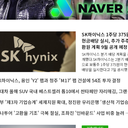
SK하이닉스 1주당 375
현금배당 실시, 추가 주
환원 계획 9월 공개 예정
SK하이닉스 분기 배당 계획을 
개했다.SK하이닉스는 2분기 
으로 보통주 1주당 375원의 
배당을 실시한다고 7일 공시했
배당금 총액은 2733억2480만
K하이닉스, 용인 'Y2' 팹과 청주 'M17' 팹 건설에 54조 투자 결정
1750원으로,시가배당률은 보
0.02%다.배당 기준일은 31일
배당금은 배당 기준일로부터 ..
현대차 올해 SUV 국내 
하나투어 '고환율 기조' 극복 절실, 조좌진 '인바운