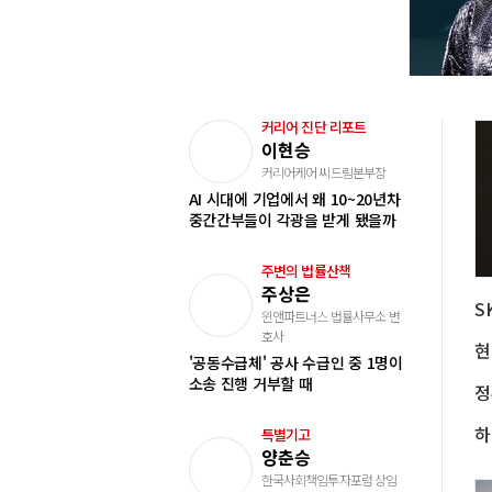
커리어 진단 리포트
이현승
커리어케어 씨드림본부장
AI 시대에 기업에서 왜 10~20년차
중간간부들이 각광을 받게 됐을까
주변의 법률산책
주상은
S
윈앤파트너스 법률사무소 변
호사
'공동수급체' 공사 수급인 중 1명이
소송 진행 거부할 때
특별기고
양춘승
한국사회책임투자포럼 상임