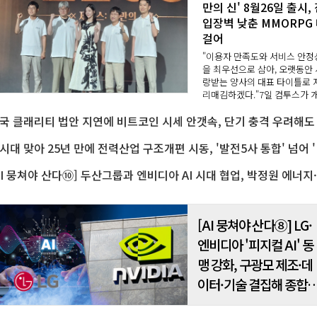
만의 신' 8월26일 출시,
입장벽 낮춘 MMORPG
걸어
"이용자 만족도와 서비스 안정
을 최우선으로 삼아, 오랫동안 
랑받는 양사의 대표 타이틀로 
리매김하겠다."7일 컴투스가 
한 서울 종로구 JW 메리어트 
문 스퀘어 서울에서 '제우스: 
의 신' 쇼케이스에서 박종혁 컴
스 사업실..
AI시대 맞아 2
[
[AI 뭉쳐야 산다⑧] LG·
엔비디아 '피지컬 AI' 동
맹 강화, 구광모 제조·데
이터·기술 결집해 종합
로보틱스 기업으로